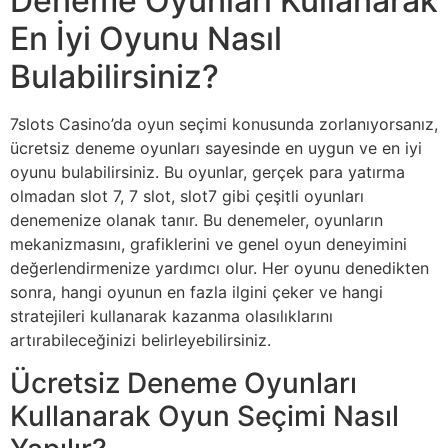
Deneme Oyunları Kullanarak
En İyi Oyunu Nasıl
Bulabilirsiniz?
7slots Casino’da oyun seçimi konusunda zorlanıyorsanız,
ücretsiz deneme oyunları sayesinde en uygun ve en iyi
oyunu bulabilirsiniz. Bu oyunlar, gerçek para yatırma
olmadan slot 7, 7 slot, slot7 gibi çeşitli oyunları
denemenize olanak tanır. Bu denemeler, oyunların
mekanizmasını, grafiklerini ve genel oyun deneyimini
değerlendirmenize yardımcı olur. Her oyunu denedikten
sonra, hangi oyunun en fazla ilgini çeker ve hangi
stratejileri kullanarak kazanma olasılıklarını
artırabileceğinizi belirleyebilirsiniz.
Ücretsiz Deneme Oyunları
Kullanarak Oyun Seçimi Nasıl