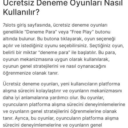
Ücretsiz Deneme Oyunları Nasıl
Kullanılır?
7slots giriş sayfasında, ücretsiz deneme oyunları
genellikle “Deneme Para” veya “Free Play” butonu
altında bulunur. Bu butona tıklayarak, oyun seçeneği
açılır ve istediğiniz oyunu seçebilirsiniz. Seçtiğiniz oyun,
belirli bir miktar “deneme para” ile başlatılır. Bu para,
oyunun mekanizmasına uygun olarak kullanılarak,
oyunun genel stratejilerini ve nasıl oynanacağını
öğrenmenize olanak tanır.
Ücretsiz deneme oyunları, yeni kullanıcıların platforma
alışma sürecini kolaylaştırır ve oyunların mekanizmasını
daha iyi anlamalarına yardımcı olur. Bu oyunlar,
oyuncuların platforma alışma sürecini deneyimlemelerine
ve oyunların genel stratejilerini öğrenmelerine olanak
tanır. Ayrıca, bu oyunlar, oyuncuların platforma alışma
sürecini deneyimlemelerine ve oyunların genel