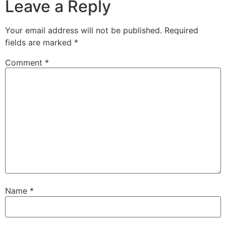
Leave a Reply
Your email address will not be published.
Required
fields are marked
*
Comment
*
Name
*