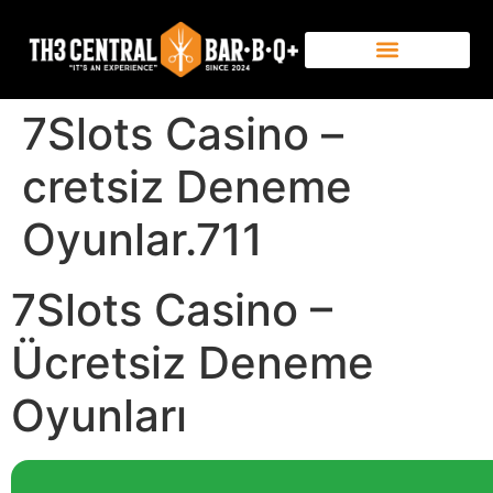
7Slots Casino –
cretsiz Deneme
Oyunlar.711
7Slots Casino –
Ücretsiz Deneme
Oyunları