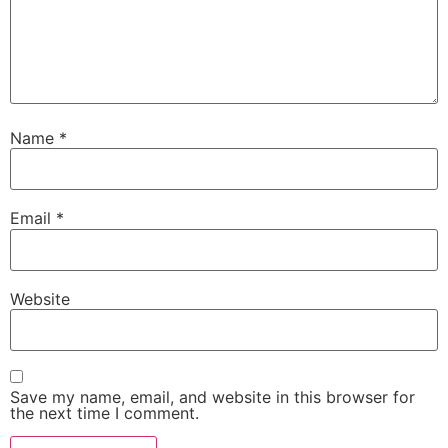
Name
*
Email
*
Website
Save my name, email, and website in this browser for
the next time I comment.