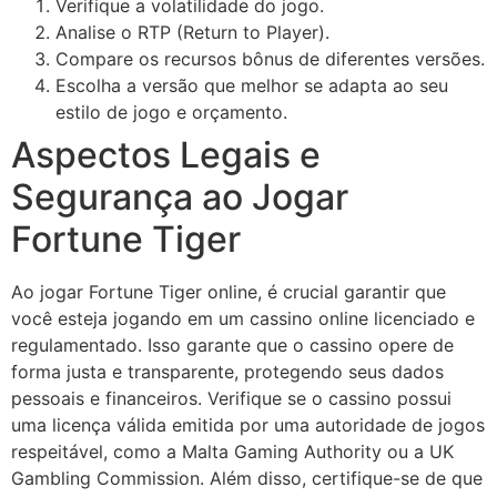
Verifique a volatilidade do jogo.
Analise o RTP (Return to Player).
Compare os recursos bônus de diferentes versões.
Escolha a versão que melhor se adapta ao seu
estilo de jogo e orçamento.
Aspectos Legais e
Segurança ao Jogar
Fortune Tiger
Ao jogar Fortune Tiger online, é crucial garantir que
você esteja jogando em um cassino online licenciado e
regulamentado. Isso garante que o cassino opere de
forma justa e transparente, protegendo seus dados
pessoais e financeiros. Verifique se o cassino possui
uma licença válida emitida por uma autoridade de jogos
respeitável, como a Malta Gaming Authority ou a UK
Gambling Commission. Além disso, certifique-se de que