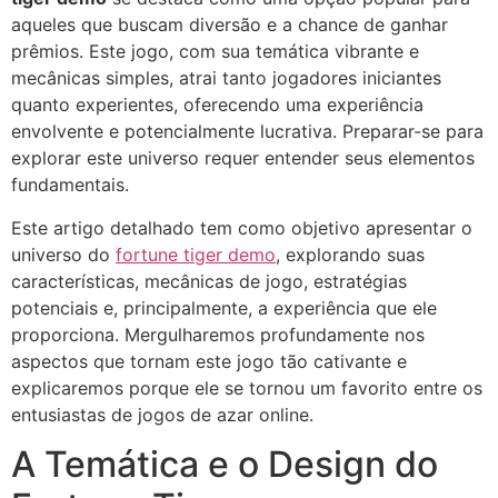
aqueles que buscam diversão e a chance de ganhar
prêmios. Este jogo, com sua temática vibrante e
mecânicas simples, atrai tanto jogadores iniciantes
quanto experientes, oferecendo uma experiência
envolvente e potencialmente lucrativa. Preparar-se para
explorar este universo requer entender seus elementos
fundamentais.
Este artigo detalhado tem como objetivo apresentar o
universo do
fortune tiger demo
, explorando suas
características, mecânicas de jogo, estratégias
potenciais e, principalmente, a experiência que ele
proporciona. Mergulharemos profundamente nos
aspectos que tornam este jogo tão cativante e
explicaremos porque ele se tornou um favorito entre os
entusiastas de jogos de azar online.
A Temática e o Design do