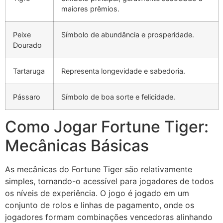
maiores prêmios.
Peixe
Símbolo de abundância e prosperidade.
Dourado
Tartaruga
Representa longevidade e sabedoria.
Pássaro
Símbolo de boa sorte e felicidade.
Como Jogar Fortune Tiger:
Mecânicas Básicas
As mecânicas do Fortune Tiger são relativamente
simples, tornando-o acessível para jogadores de todos
os níveis de experiência. O jogo é jogado em um
conjunto de rolos e linhas de pagamento, onde os
jogadores formam combinações vencedoras alinhando