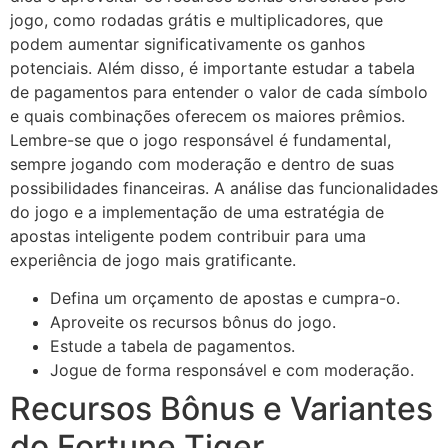
jogo, como rodadas grátis e multiplicadores, que
podem aumentar significativamente os ganhos
potenciais. Além disso, é importante estudar a tabela
de pagamentos para entender o valor de cada símbolo
e quais combinações oferecem os maiores prêmios.
Lembre-se que o jogo responsável é fundamental,
sempre jogando com moderação e dentro de suas
possibilidades financeiras. A análise das funcionalidades
do jogo e a implementação de uma estratégia de
apostas inteligente podem contribuir para uma
experiência de jogo mais gratificante.
Defina um orçamento de apostas e cumpra-o.
Aproveite os recursos bônus do jogo.
Estude a tabela de pagamentos.
Jogue de forma responsável e com moderação.
Recursos Bônus e Variantes
do Fortune Tiger