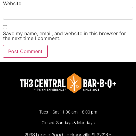
Website
Save my name, email, and website in this browser for
the next time I comment.
Tues – Sat 11:00 am – 8:00 pm
Closed: Sundays & Mondays
2938 Leonid Road Jacksonville FL 32218 -