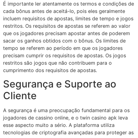
É importante ler atentamente os termos e condições de
cada bônus antes de aceitá-lo, pois eles geralmente
incluem requisitos de apostas, limites de tempo e jogos
restritos. Os requisitos de apostas se referem ao valor
que os jogadores precisam apostar antes de poderem
sacar os ganhos obtidos com o bônus. Os limites de
tempo se referem ao período em que os jogadores
precisam cumprir os requisitos de apostas. Os jogos
restritos são jogos que não contribuem para o
cumprimento dos requisitos de apostas.
Segurança e Suporte ao
Cliente
A segurança é uma preocupação fundamental para os
jogadores de cassino online, e o twin casino apk leva
esse aspecto muito a sério. A plataforma utiliza
tecnologias de criptografia avançadas para proteger as