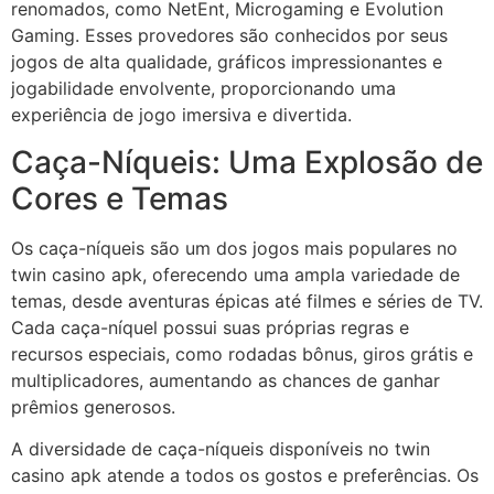
renomados, como NetEnt, Microgaming e Evolution
Gaming. Esses provedores são conhecidos por seus
jogos de alta qualidade, gráficos impressionantes e
jogabilidade envolvente, proporcionando uma
experiência de jogo imersiva e divertida.
Caça-Níqueis: Uma Explosão de
Cores e Temas
Os caça-níqueis são um dos jogos mais populares no
twin casino apk, oferecendo uma ampla variedade de
temas, desde aventuras épicas até filmes e séries de TV.
Cada caça-níquel possui suas próprias regras e
recursos especiais, como rodadas bônus, giros grátis e
multiplicadores, aumentando as chances de ganhar
prêmios generosos.
A diversidade de caça-níqueis disponíveis no twin
casino apk atende a todos os gostos e preferências. Os