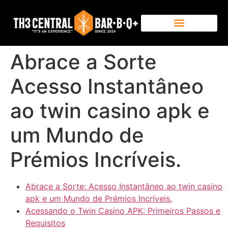
Abrace a Sorte
Acesso Instantâneo
ao twin casino apk e
um Mundo de
Prémios Incríveis.
Abrace a Sorte: Acesso Instantâneo ao twin casino
apk e um Mundo de Prémios Incríveis.
Acessando o Twin Casino APK: Primeiros Passos e
Requisitos