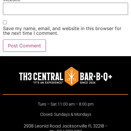
Save my name, email, and website in this browser for
the next time I comment.
Tues – Sat 11:00 am – 8:00 pm
Closed: Sundays & Mondays
2938 Leonid Road Jacksonville FL 32218 -