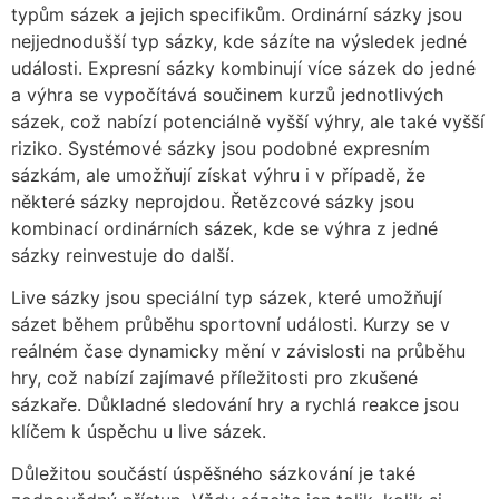
typům sázek a jejich specifikům. Ordinární sázky jsou
nejjednodušší typ sázky, kde sázíte na výsledek jedné
události. Expresní sázky kombinují více sázek do jedné
a výhra se vypočítává součinem kurzů jednotlivých
sázek, což nabízí potenciálně vyšší výhry, ale také vyšší
riziko. Systémové sázky jsou podobné expresním
sázkám, ale umožňují získat výhru i v případě, že
některé sázky neprojdou. Řetězcové sázky jsou
kombinací ordinárních sázek, kde se výhra z jedné
sázky reinvestuje do další.
Live sázky jsou speciální typ sázek, které umožňují
sázet během průběhu sportovní události. Kurzy se v
reálném čase dynamicky mění v závislosti na průběhu
hry, což nabízí zajímavé příležitosti pro zkušené
sázkaře. Důkladné sledování hry a rychlá reakce jsou
klíčem k úspěchu u live sázek.
Důležitou součástí úspěšného sázkování je také