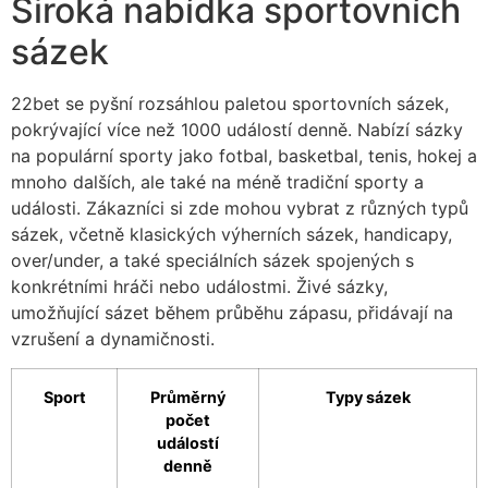
Široká nabídka sportovních
sázek
22bet se pyšní rozsáhlou paletou sportovních sázek,
pokrývající více než 1000 událostí denně. Nabízí sázky
na populární sporty jako fotbal, basketbal, tenis, hokej a
mnoho dalších, ale také na méně tradiční sporty a
události. Zákazníci si zde mohou vybrat z různých typů
sázek, včetně klasických výherních sázek, handicapy,
over/under, a také speciálních sázek spojených s
konkrétními hráči nebo událostmi. Živé sázky,
umožňující sázet během průběhu zápasu, přidávají na
vzrušení a dynamičnosti.
Sport
Průměrný
Typy sázek
počet
událostí
denně