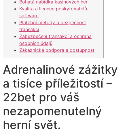
Bohatá nabídka kasinových her
Kvalita a licence poskytovatelů
softwaru
Platební metody a bezpečnost
transakcí
Zabezpečení transakcí a ochrana
osobních údajů
Zákaznická podpora a dostupnost
Adrenalinové zážitky
a tisíce příležitostí –
22bet pro váš
nezapomenutelný
herní svět.