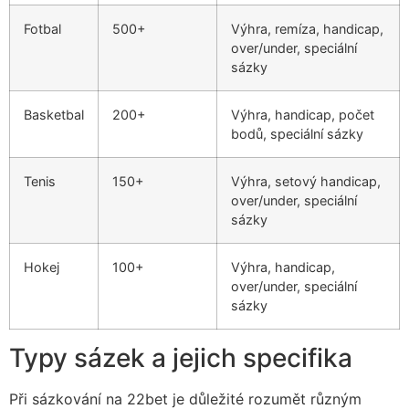
Fotbal
500+
Výhra, remíza, handicap,
over/under, speciální
sázky
Basketbal
200+
Výhra, handicap, počet
bodů, speciální sázky
Tenis
150+
Výhra, setový handicap,
over/under, speciální
sázky
Hokej
100+
Výhra, handicap,
over/under, speciální
sázky
Typy sázek a jejich specifika
Při sázkování na 22bet je důležité rozumět různým