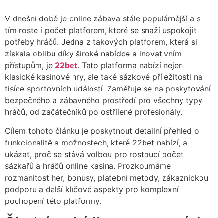
V dnešní době je online zábava stále populárnější a s
tím roste i počet platforem, které se snaží uspokojit
potřeby hráčů. Jedna z takových platforem, která si
získala oblibu díky široké nabídce a inovativním
přístupům, je
22bet
. Tato platforma nabízí nejen
klasické kasinové hry, ale také sázkové příležitosti na
tisíce sportovních událostí. Zaměřuje se na poskytování
bezpečného a zábavného prostředí pro všechny typy
hráčů, od začátečníků po ostřílené profesionály.
Cílem tohoto článku je poskytnout detailní přehled o
funkcionalitě a možnostech, které 22bet nabízí, a
ukázat, proč se stává volbou pro rostoucí počet
sázkařů a hráčů online kasina. Prozkoumáme
rozmanitost her, bonusy, platební metody, zákaznickou
podporu a další klíčové aspekty pro komplexní
pochopení této platformy.