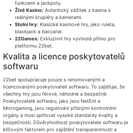
funkcemi a jackpoty.
Živé Kasino:
Autentický zážitek z kasina s
reálnými krupiéry a kamerami.
Stolní hry:
Klasické kasinové hry, jako ruleta,
blackjack a baccarat.
22Games:
Exkluzivní hry vyvinuté přímo pro
platformu 22bet.
Kvalita a licence poskytovatelů
softwaru
22bet spolupracuje pouze s renomovanými a
licencovanými poskytovateli softwaru. To zajišťuje, že
všechny hry jsou férové, náhodné a bezpečné.
Poskytovatelé softwaru, jako jsou NetEnt a
Microgaming, jsou regulováni přísnými kontrolními
orgány a musí splňovat vysoké standardy kvality a
bezpečnosti. Důvěryhodnost poskytovatele softwaru je
klíčovým faktorem pro zajištění transparentnosti a