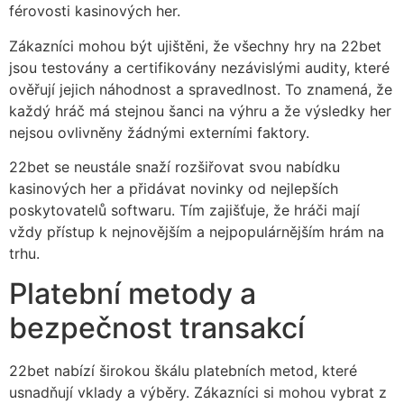
férovosti kasinových her.
Zákazníci mohou být ujištěni, že všechny hry na 22bet
jsou testovány a certifikovány nezávislými audity, které
ověřují jejich náhodnost a spravedlnost. To znamená, že
každý hráč má stejnou šanci na výhru a že výsledky her
nejsou ovlivněny žádnými externími faktory.
22bet se neustále snaží rozšiřovat svou nabídku
kasinových her a přidávat novinky od nejlepších
poskytovatelů softwaru. Tím zajišťuje, že hráči mají
vždy přístup k nejnovějším a nejpopulárnějším hrám na
trhu.
Platební metody a
bezpečnost transakcí
22bet nabízí širokou škálu platebních metod, které
usnadňují vklady a výběry. Zákazníci si mohou vybrat z