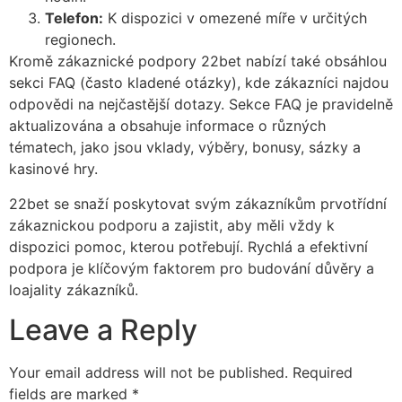
Telefon:
K dispozici v omezené míře v určitých
regionech.
Kromě zákaznické podpory 22bet nabízí také obsáhlou
sekci FAQ (často kladené otázky), kde zákazníci najdou
odpovědi na nejčastější dotazy. Sekce FAQ je pravidelně
aktualizována a obsahuje informace o různých
tématech, jako jsou vklady, výběry, bonusy, sázky a
kasinové hry.
22bet se snaží poskytovat svým zákazníkům prvotřídní
zákaznickou podporu a zajistit, aby měli vždy k
dispozici pomoc, kterou potřebují. Rychlá a efektivní
podpora je klíčovým faktorem pro budování důvěry a
loajality zákazníků.
Leave a Reply
Your email address will not be published.
Required
fields are marked
*