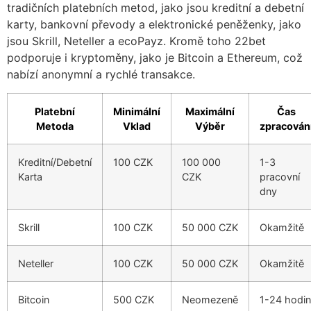
tradičních platebních metod, jako jsou kreditní a debetní
karty, bankovní převody a elektronické peněženky, jako
jsou Skrill, Neteller a ecoPayz. Kromě toho 22bet
podporuje i kryptoměny, jako je Bitcoin a Ethereum, což
nabízí anonymní a rychlé transakce.
Platební
Minimální
Maximální
Čas
Metoda
Vklad
Výběr
zpracován
Kreditní/Debetní
100 CZK
100 000
1-3
Karta
CZK
pracovní
dny
Skrill
100 CZK
50 000 CZK
Okamžitě
Neteller
100 CZK
50 000 CZK
Okamžitě
Bitcoin
500 CZK
Neomezeně
1-24 hodin