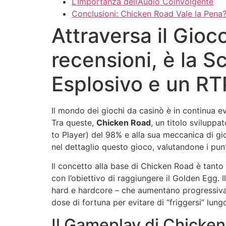
L’Importanza dell’Audio Coinvolgente
Conclusioni: Chicken Road Vale la Pena
Attraversa il Gioc
recensioni, è la 
Esplosivo e un RT
Il mondo dei giochi da casinò è in continua 
Tra queste,
Chicken Road
, un titolo sviluppa
to Player) del 98% e alla sua meccanica di g
nel dettaglio questo gioco, valutandone i pun
Il concetto alla base di Chicken Road è tanto
con l’obiettivo di raggiungere il Golden Egg. I
hard e hardcore – che aumentano progressivame
dose di fortuna per evitare di “friggersi” lung
Il Gameplay di Chicken