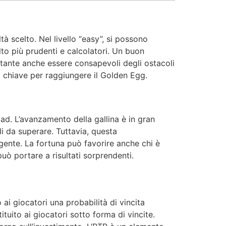
à scelto. Nel livello “easy”, si possono
to più prudenti e calcolatori. Un buon
rtante anche essere consapevoli degli ostacoli
la chiave per raggiungere il Golden Egg.
ad. L’avanzamento della gallina è in gran
li da superare. Tuttavia, questa
gente. La fortuna può favorire anche chi è
uò portare a risultati sorprendenti.
i giocatori una probabilità di vincita
uito ai giocatori sotto forma di vincite.