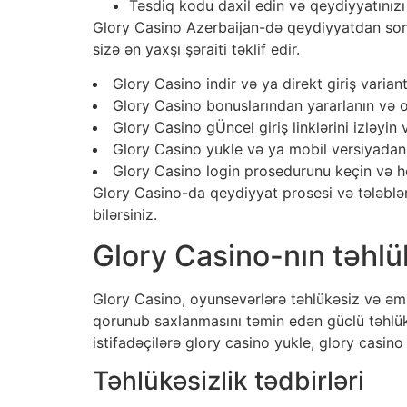
Təsdiq kodu daxil edin və qeydiyyatınız
Glory Casino Azerbaijan-də qeydiyyatdan sonr
sizə ən yaxşı şəraiti təklif edir.
Glory Casino indir və ya direkt giriş variant
Glory Casino bonuslarından yararlanın və 
Glory Casino gÜncel giriş linklərini izləyi
Glory Casino yukle və ya mobil versiyadan
Glory Casino login prosedurunu keçin və he
Glory Casino-da qeydiyyat prosesi və tələblər
bilərsiniz.
Glory Casino-nın təhlük
Glory Casino, oyunsevərlərə təhlükəsiz və əmin
qorunub saxlanmasını təmin edən güclü təhlükəs
istifadəçilərə glory casino yukle, glory casino
Təhlükəsizlik tədbirləri