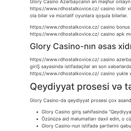
Glory Casino Azərbaycanın ən məşhur onlayn k
https://www.rdhostalkovice.cz/ casino indir xid
ola bilər və müxtəlif oyunlara qoşula bilərlər.
https://www.rdhostalkovice.cz/ casino bonus təkl
https://www.rdhostalkovice.cz/ casino apk mobil
Glory Casino-nın əsas xid
https://www.rdhostalkovice.cz/ casino azerbai
giriŞ sayəsində istifadəçilər ən son xəbərlərd
https://www.rdhostalkovice.cz/ casino yukle xi
Qeydiyyat prosesi və t
Glory Casino-da qeydiyyat prosesi çox asand
Glory Casino giriş səhifəsində “Qeydiyya
Özünüzə aid məlumatları daxil edin, o c
Glory Casino-nun istifadə şərtlərini qəbu