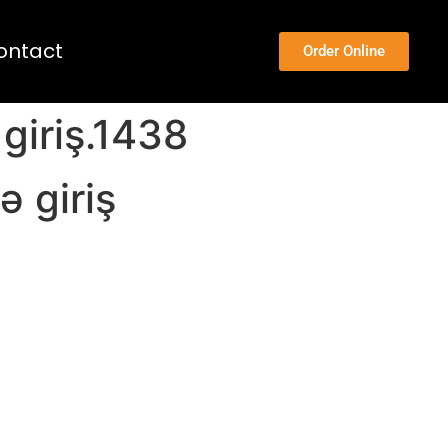
ontact
Order Online
giriş.1438
 giriş