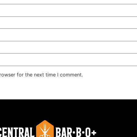
rowser for the next time I comment.