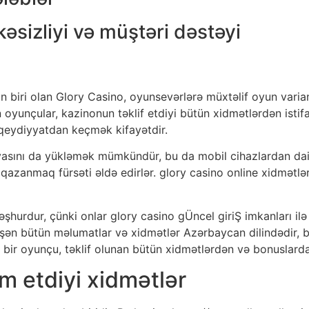
əsizliyi və müştəri dəstəyi
iri olan Glory Casino, oyunsevərlərə müxtəlif oyun variantla
 oyunçular, kazinonun təklif etdiyi bütün xidmətlərdən istifa
 qeydiyyatdan keçmək kifayətdir.
yasını da yükləmək mümkündür, bu da mobil cihazlardan dai
 qazanmaq fürsəti əldə edirlər. glory casino online xidmətlər
hurdur, çünki onlar glory casino gÜncel giriŞ imkanları il
ləşən bütün məlumatlar və xidmətlər Azərbaycan dilindədir, b
bir oyunçu, təklif olunan bütün xidmətlərdən və bonuslardan
m etdiyi xidmətlər