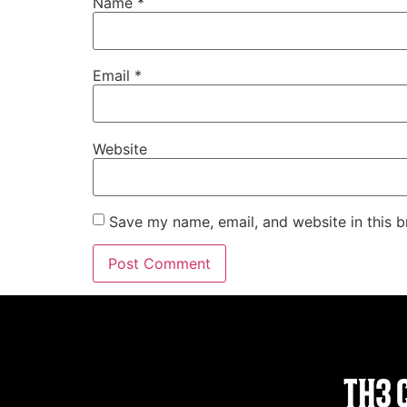
Name
*
Email
*
Website
Save my name, email, and website in this b