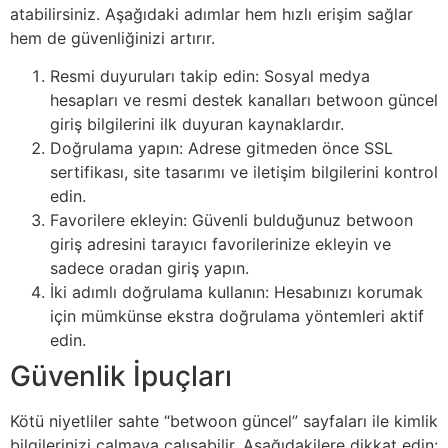
atabilirsiniz. Aşağıdaki adımlar hem hızlı erişim sağlar
hem de güvenliğinizi artırır.
Resmi duyuruları takip edin: Sosyal medya
hesapları ve resmi destek kanalları betwoon güncel
giriş bilgilerini ilk duyuran kaynaklardır.
Doğrulama yapın: Adrese gitmeden önce SSL
sertifikası, site tasarımı ve iletişim bilgilerini kontrol
edin.
Favorilere ekleyin: Güvenli bulduğunuz betwoon
giriş adresini tarayıcı favorilerinize ekleyin ve
sadece oradan giriş yapın.
İki adımlı doğrulama kullanın: Hesabınızı korumak
için mümkünse ekstra doğrulama yöntemleri aktif
edin.
Güvenlik İpuçları
Kötü niyetliler sahte “betwoon güncel” sayfaları ile kimlik
bilgilerinizi çalmaya çalışabilir. Aşağıdakilere dikkat edin: