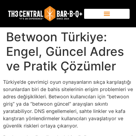
Betwoon Türkiye:
Engel, Güncel Adres
ve Pratik Çözümler
Türkiye’de çevrimiçi oyun oynayanların sıkça karşılaştığı
sorunlardan biri de bahis sitelerinin erişim problemleri ve
adres değişiklikleri. Betwoon kullanıcıları için “betwoon
giriş” ya da “betwoon güncel” arayışları sıkıntı
yaratabiliyor. DNS engellemeleri, sahte linkler ve kafa
karıştıran yönlendirmeler kullanıcıları yavaşlatıyor ve
güvenlik riskleri ortaya çıkarıyor.