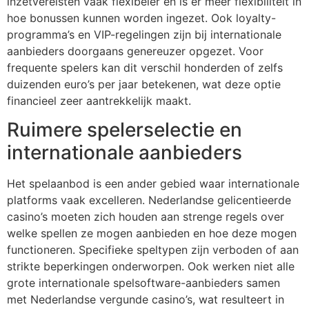
inzetvereisten vaak flexibeler en is er meer flexibiliteit in
hoe bonussen kunnen worden ingezet. Ook loyalty-
programma’s en VIP-regelingen zijn bij internationale
aanbieders doorgaans genereuzer opgezet. Voor
frequente spelers kan dit verschil honderden of zelfs
duizenden euro’s per jaar betekenen, wat deze optie
financieel zeer aantrekkelijk maakt.
Ruimere spelerselectie en
internationale aanbieders
Het spelaanbod is een ander gebied waar internationale
platforms vaak excelleren. Nederlandse gelicentieerde
casino’s moeten zich houden aan strenge regels over
welke spellen ze mogen aanbieden en hoe deze mogen
functioneren. Specifieke speltypen zijn verboden of aan
strikte beperkingen onderworpen. Ook werken niet alle
grote internationale spelsoftware-aanbieders samen
met Nederlandse vergunde casino’s, wat resulteert in