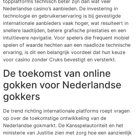
topplatforms technisch beter zijn dan wat veel
Nederlandse casino’s aanbieden. De investering in
technologie en gebruikerservaring is bij gevestigde
internationale aanbieders vaak hoger, wat resulteert in
snellere laadtijden, betere grafische prestaties en een
intuïtievere navigatie. Voor spelers die frequent mobiel
spelen of waarde hechten aan een naadloze technische
ervaring, is dit een belangrijk voordeel dat hun keuze
voor casino zonder Cruks bevestigt en versterkt.
De toekomst van online
gokken voor Nederlandse
gokkers
De trend richting internationale platforms roept vragen
op over de toekomstige ontwikkeling van de
Nederlandse gokmarkt. De Kansspelautoriteit en het
ministerie van Justitie zien met zorg hoe een aanzienlijk