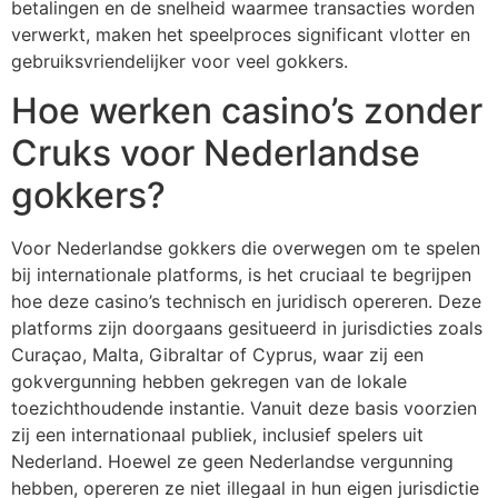
betalingen en de snelheid waarmee transacties worden
verwerkt, maken het speelproces significant vlotter en
gebruiksvriendelijker voor veel gokkers.
Hoe werken casino’s zonder
Cruks voor Nederlandse
gokkers?
Voor Nederlandse gokkers die overwegen om te spelen
bij internationale platforms, is het cruciaal te begrijpen
hoe deze casino’s technisch en juridisch opereren. Deze
platforms zijn doorgaans gesitueerd in jurisdicties zoals
Curaçao, Malta, Gibraltar of Cyprus, waar zij een
gokvergunning hebben gekregen van de lokale
toezichthoudende instantie. Vanuit deze basis voorzien
zij een internationaal publiek, inclusief spelers uit
Nederland. Hoewel ze geen Nederlandse vergunning
hebben, opereren ze niet illegaal in hun eigen jurisdictie