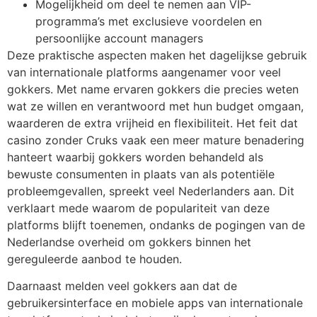
Mogelijkheid om deel te nemen aan VIP-
programma’s met exclusieve voordelen en
persoonlijke account managers
Deze praktische aspecten maken het dagelijkse gebruik
van internationale platforms aangenamer voor veel
gokkers. Met name ervaren gokkers die precies weten
wat ze willen en verantwoord met hun budget omgaan,
waarderen de extra vrijheid en flexibiliteit. Het feit dat
casino zonder Cruks vaak een meer mature benadering
hanteert waarbij gokkers worden behandeld als
bewuste consumenten in plaats van als potentiële
probleemgevallen, spreekt veel Nederlanders aan. Dit
verklaart mede waarom de populariteit van deze
platforms blijft toenemen, ondanks de pogingen van de
Nederlandse overheid om gokkers binnen het
gereguleerde aanbod te houden.
Daarnaast melden veel gokkers aan dat de
gebruikersinterface en mobiele apps van internationale