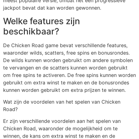
meest populaire versie, omdat het een progressieve
jackpot bevat dat kan worden gewonnen.
Welke features zijn
beschikbaar?
De Chicken Road game bevat verschillende features,
waaronder wilds, scatters, free spins en bonusrondes.
De wilds kunnen worden gebruikt om andere symbolen
te vervangen en de scatters kunnen worden gebruikt
om free spins te activeren. De free spins kunnen worden
gebruikt om extra winst te maken en de bonusrondes
kunnen worden gebruikt om extra prijzen te winnen.
Wat zijn de voordelen van het spelen van Chicken
Road?
Er zijn verschillende voordelen aan het spelen van
Chicken Road, waaronder de mogelijkheid om te
winnen, de kans om extra winst te maken en de