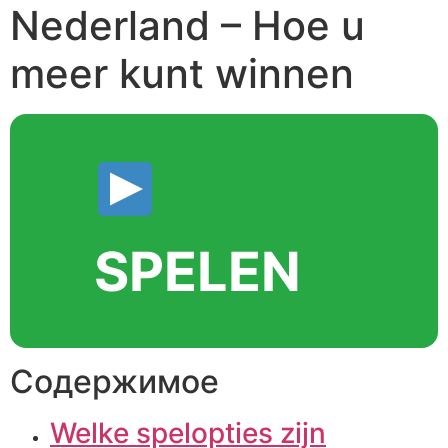
Nederland – Hoe u
meer kunt winnen
SPELEN
Содержимое
Welke spelopties zijn