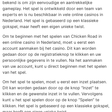
bekend is om zijn eenvoudige en aantrekkelijke
gameplay. Het spel is ontwikkeld door een team van
experts en is nu beschikbaar in vele online casinos in
Nederland. Het spel is gebaseerd op een klassieke
gokspel, maar heeft een eigen unieke twist.
Om te beginnen met het spelen van Chicken Road in
een online casino in Nederland, moet u eerst een
account aanmaken bij het casino. Dit kan worden
gedaan door op de registratieknop te klikken en uw
persoonlijke gegevens in te vullen. Na het aanmaken
van uw account, kunt u direct beginnen met het spelen
van het spel.
Om het spel te spelen, moet u eerst een inzet plaatsen.
Dit kan worden gedaan door op de knop “Inzet” te
klikken en de gewenste inzet in te vullen. Vervolgens
kunt u het spel spelen door op de knop “Spelen” te
klikken. Het spel is gebaseerd op een klassieke gokspel,
maar heeft een eigen unieke twist.