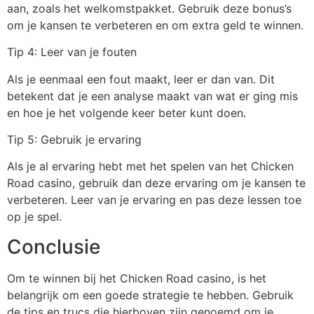
aan, zoals het welkomstpakket. Gebruik deze bonus’s
om je kansen te verbeteren en om extra geld te winnen.
Tip 4: Leer van je fouten
Als je eenmaal een fout maakt, leer er dan van. Dit
betekent dat je een analyse maakt van wat er ging mis
en hoe je het volgende keer beter kunt doen.
Tip 5: Gebruik je ervaring
Als je al ervaring hebt met het spelen van het Chicken
Road casino, gebruik dan deze ervaring om je kansen te
verbeteren. Leer van je ervaring en pas deze lessen toe
op je spel.
Conclusie
Om te winnen bij het Chicken Road casino, is het
belangrijk om een goede strategie te hebben. Gebruik
de tips en trucs die hierboven zijn genoemd om je