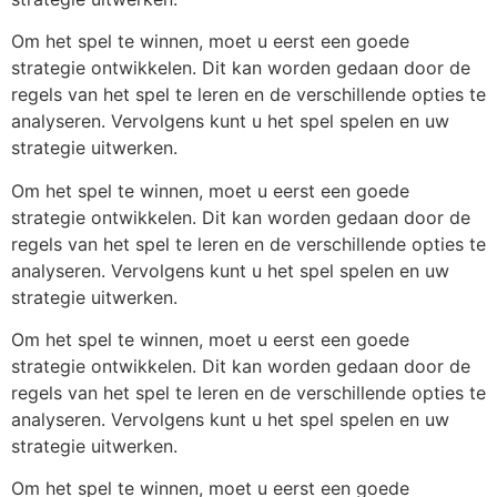
Om het spel te winnen, moet u eerst een goede
strategie ontwikkelen. Dit kan worden gedaan door de
regels van het spel te leren en de verschillende opties te
analyseren. Vervolgens kunt u het spel spelen en uw
strategie uitwerken.
Om het spel te winnen, moet u eerst een goede
strategie ontwikkelen. Dit kan worden gedaan door de
regels van het spel te leren en de verschillende opties te
analyseren. Vervolgens kunt u het spel spelen en uw
strategie uitwerken.
Om het spel te winnen, moet u eerst een goede
strategie ontwikkelen. Dit kan worden gedaan door de
regels van het spel te leren en de verschillende opties te
analyseren. Vervolgens kunt u het spel spelen en uw
strategie uitwerken.
Om het spel te winnen, moet u eerst een goede