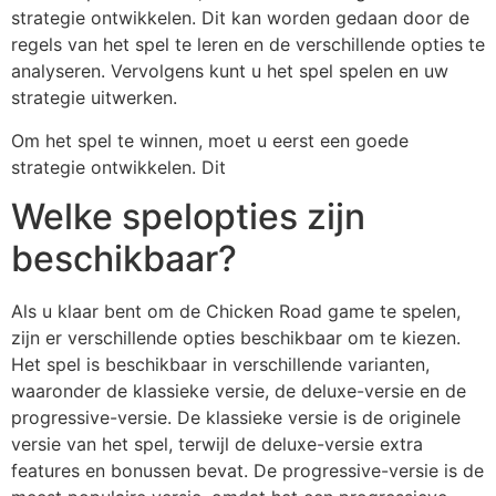
strategie ontwikkelen. Dit kan worden gedaan door de
regels van het spel te leren en de verschillende opties te
analyseren. Vervolgens kunt u het spel spelen en uw
strategie uitwerken.
Om het spel te winnen, moet u eerst een goede
strategie ontwikkelen. Dit
Welke spelopties zijn
beschikbaar?
Als u klaar bent om de Chicken Road game te spelen,
zijn er verschillende opties beschikbaar om te kiezen.
Het spel is beschikbaar in verschillende varianten,
waaronder de klassieke versie, de deluxe-versie en de
progressive-versie. De klassieke versie is de originele
versie van het spel, terwijl de deluxe-versie extra
features en bonussen bevat. De progressive-versie is de