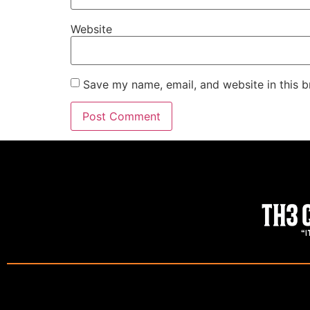
Website
Save my name, email, and website in this b