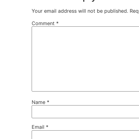
Your email address will not be published.
Req
Comment
*
Name
*
Email
*