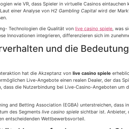
gien wie VR, dass Spieler in virtuelle Casinos eintauchen 
. Laut einer Analyse von
H2 Gambling Capital
wird der Markt
sen.
ing- Technologien die Qualität von
live casino spiele
, was s
ese Innovationen integrieren, differenzieren sich im zuneh
verhalten und die Bedeutung 
Interaktion hat die Akzeptanz von
live casino spiele
erheblic
möglichen Live-Angebote einen realen Dealer, der das Spie
n, dass die Nutzerbindung bei Live-Casino-Angeboten um dur
ing and Betting Association (EGBA) unterstreichen, dass i
chstum des Segments
live casino spiele
sichtbar ist. Anbieter,
nen entscheidenden Wettbewerbsvorteil.