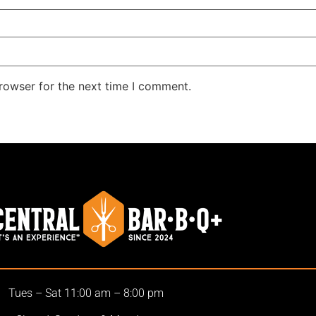
rowser for the next time I comment.
Tues – Sat 11:00 am – 8:00 pm