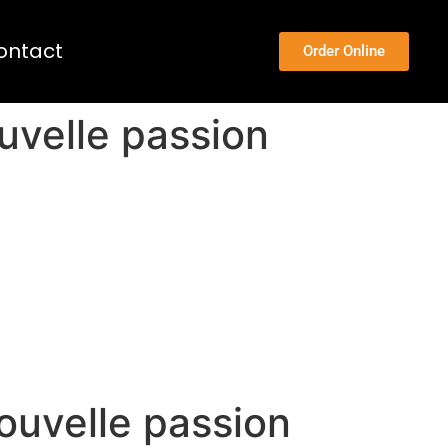
ontact
Order Online
uvelle passion
ouvelle passion