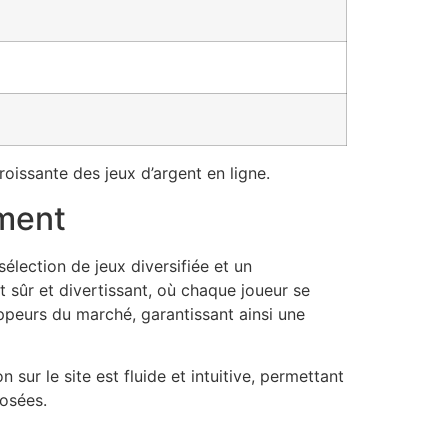
oissante des jeux d’argent en ligne.
ement
élection de jeux diversifiée et un
 sûr et divertissant, où chaque joueur se
ppeurs du marché, garantissant ainsi une
 sur le site est fluide et intuitive, permettant
posées.