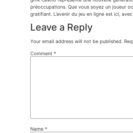
préoccupations. Que vous soyez un joueur occ
gratifiant. L’avenir du jeu en ligne est ici, av
Leave a Reply
Your email address will not be published.
Req
Comment
*
Name
*