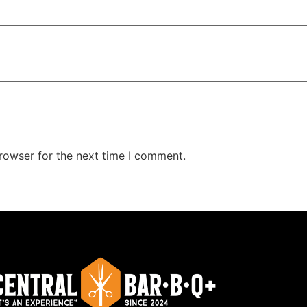
rowser for the next time I comment.