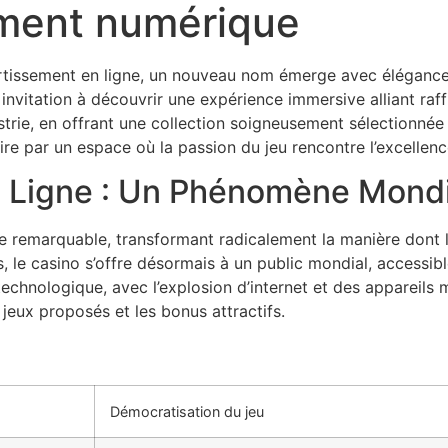
ement numérique
vertissement en ligne, un nouveau nom émerge avec éléganc
nvitation à découvrir une expérience immersive alliant raf
ustrie, en offrant une collection soigneusement sélectionné
uire par un espace où la passion du jeu rencontre l’excellen
n Ligne : Un Phénomène Mondi
e remarquable, transformant radicalement la manière dont 
, le casino s’offre désormais à un public mondial, accessib
 technologique, avec l’explosion d’internet et des appareils
jeux proposés et les bonus attractifs.
Démocratisation du jeu