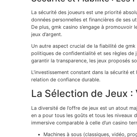
La sécurité des joueurs est une priorité abso
données personnelles et financières de ses ut
De plus, gmk casino s’engage à promouvoir le j
jeux d’argent.
Un autre aspect crucial de la fiabilité de gm
politiques de confidentialité et ses règles de
garantir la transparence, les jeux proposés s
L’investissement constant dans la sécurité et
relation de confiance durable.
La Sélection de Jeux :
La diversité de l’offre de jeux est un atout m
en a pour tous les goûts et tous les niveaux 
immersive comparable à celle d’un casino ter
Machines à sous (classiques, vidéo, pro