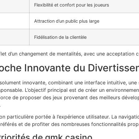
Flexibilité et confort pour les joueurs
Attraction d’un public plus large
Fidélisation de la clientèle
eflet d’un changement de mentalités, avec une acceptation cr
oche Innovante du Divertiss
olument innovante, combinant une interface intuitive, une s
nsable. L’objectif principal est de créer un environnement
fforce de proposer des jeux provenant des meilleurs dévelo
.
 particulière portée à l’expérience utilisateur. La navigation
préférés et de profiter des nombreuses fonctionnalités pro
 Priorités de gmk casino