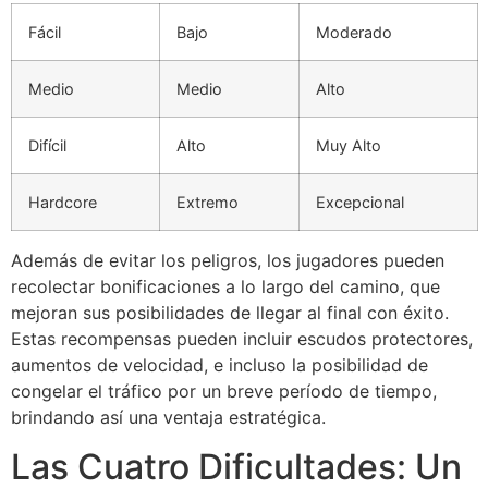
Fácil
Bajo
Moderado
Medio
Medio
Alto
Difícil
Alto
Muy Alto
Hardcore
Extremo
Excepcional
Además de evitar los peligros, los jugadores pueden
recolectar bonificaciones a lo largo del camino, que
mejoran sus posibilidades de llegar al final con éxito.
Estas recompensas pueden incluir escudos protectores,
aumentos de velocidad, e incluso la posibilidad de
congelar el tráfico por un breve período de tiempo,
brindando así una ventaja estratégica.
Las Cuatro Dificultades: Un