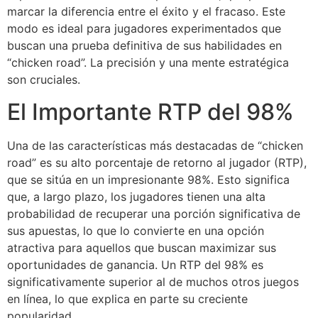
marcar la diferencia entre el éxito y el fracaso. Este
modo es ideal para jugadores experimentados que
buscan una prueba definitiva de sus habilidades en
“chicken road”. La precisión y una mente estratégica
son cruciales.
El Importante RTP del 98%
Una de las características más destacadas de “chicken
road” es su alto porcentaje de retorno al jugador (RTP),
que se sitúa en un impresionante 98%. Esto significa
que, a largo plazo, los jugadores tienen una alta
probabilidad de recuperar una porción significativa de
sus apuestas, lo que lo convierte en una opción
atractiva para aquellos que buscan maximizar sus
oportunidades de ganancia. Un RTP del 98% es
significativamente superior al de muchos otros juegos
en línea, lo que explica en parte su creciente
popularidad.