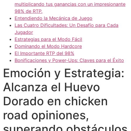
multiplicando tus ganancias con un impresionante
98% de RTP.
Entendiendo la Mecánica de Juego
Las Cuatro Dificultades: Un Desafío para Cada
Jugador
Estrategias para el Modo Fácil
Dominando el Modo Hardcore
El Importante RTP del 98%
Bonificaciones y Power-Ups: Claves para el Éxito
Emoción y Estrategia:
Alcanza el Huevo
Dorado en chicken
road opiniones,
superando obstáculos