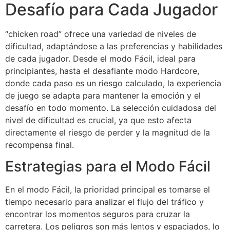
Desafío para Cada Jugador
“chicken road” ofrece una variedad de niveles de
dificultad, adaptándose a las preferencias y habilidades
de cada jugador. Desde el modo Fácil, ideal para
principiantes, hasta el desafiante modo Hardcore,
donde cada paso es un riesgo calculado, la experiencia
de juego se adapta para mantener la emoción y el
desafío en todo momento. La selección cuidadosa del
nivel de dificultad es crucial, ya que esto afecta
directamente el riesgo de perder y la magnitud de la
recompensa final.
Estrategias para el Modo Fácil
En el modo Fácil, la prioridad principal es tomarse el
tiempo necesario para analizar el flujo del tráfico y
encontrar los momentos seguros para cruzar la
carretera. Los peligros son más lentos y espaciados, lo