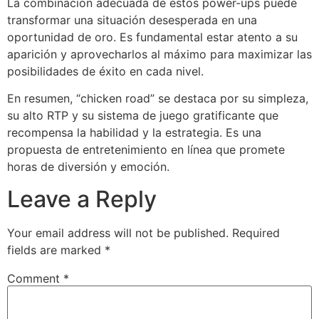
La combinación adecuada de estos power-ups puede
transformar una situación desesperada en una
oportunidad de oro. Es fundamental estar atento a su
aparición y aprovecharlos al máximo para maximizar las
posibilidades de éxito en cada nivel.
En resumen, “chicken road” se destaca por su simpleza,
su alto RTP y su sistema de juego gratificante que
recompensa la habilidad y la estrategia. Es una
propuesta de entretenimiento en línea que promete
horas de diversión y emoción.
Leave a Reply
Your email address will not be published.
Required
fields are marked
*
Comment
*