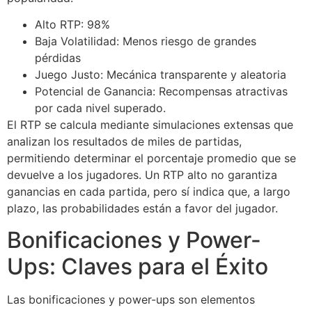
Alto RTP: 98%
Baja Volatilidad: Menos riesgo de grandes
pérdidas
Juego Justo: Mecánica transparente y aleatoria
Potencial de Ganancia: Recompensas atractivas
por cada nivel superado.
El RTP se calcula mediante simulaciones extensas que
analizan los resultados de miles de partidas,
permitiendo determinar el porcentaje promedio que se
devuelve a los jugadores. Un RTP alto no garantiza
ganancias en cada partida, pero sí indica que, a largo
plazo, las probabilidades están a favor del jugador.
Bonificaciones y Power-
Ups: Claves para el Éxito
Las bonificaciones y power-ups son elementos