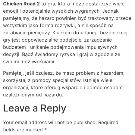
Chicken Road 2
to gra, która może dostarczyć wiele
emocji i potencjalnie wysokich wygranych. Jednak
pamiętajmy, że hazard powinien być traktowany przede
wszystkim jako forma rozrywki, a nie sposób na
zarabianie pieniędzy. Kluczem do udanej i bezpiecznej
gry jest odpowiedzialne podejście, zarządzanie
budżetem i unikanie podejmowania impulsywnych
decyzji. Bądź świadomy ryzyka i graj w zgodzie ze
swoimi możliwościami.
Pamiętaj, jeśli czujesz, że masz problem z hazardem,
skorzystaj z pomocy specjalistów. Istnieje wiele
organizacji, które oferują wsparcie i pomoc osobom
uzależnionym od hazardu.
Leave a Reply
Your email address will not be published.
Required
fields are marked
*