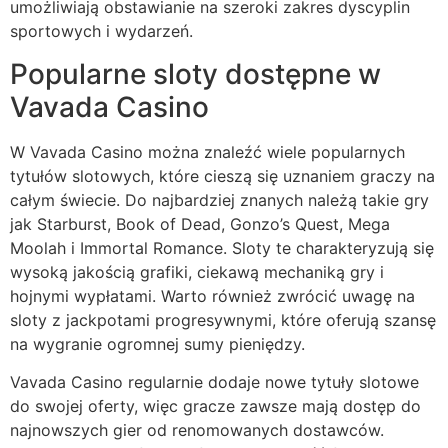
umożliwiają obstawianie na szeroki zakres dyscyplin
sportowych i wydarzeń.
Popularne sloty dostępne w
Vavada Casino
W Vavada Casino można znaleźć wiele popularnych
tytułów slotowych, które cieszą się uznaniem graczy na
całym świecie. Do najbardziej znanych należą takie gry
jak Starburst, Book of Dead, Gonzo’s Quest, Mega
Moolah i Immortal Romance. Sloty te charakteryzują się
wysoką jakością grafiki, ciekawą mechaniką gry i
hojnymi wypłatami. Warto również zwrócić uwagę na
sloty z jackpotami progresywnymi, które oferują szansę
na wygranie ogromnej sumy pieniędzy.
Vavada Casino regularnie dodaje nowe tytuły slotowe
do swojej oferty, więc gracze zawsze mają dostęp do
najnowszych gier od renomowanych dostawców.