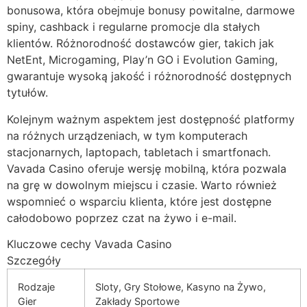
bonusowa, która obejmuje bonusy powitalne, darmowe
spiny, cashback i regularne promocje dla stałych
klientów. Różnorodność dostawców gier, takich jak
NetEnt, Microgaming, Play’n GO i Evolution Gaming,
gwarantuje wysoką jakość i różnorodność dostępnych
tytułów.
Kolejnym ważnym aspektem jest dostępność platformy
na różnych urządzeniach, w tym komputerach
stacjonarnych, laptopach, tabletach i smartfonach.
Vavada Casino oferuje wersję mobilną, która pozwala
na grę w dowolnym miejscu i czasie. Warto również
wspomnieć o wsparciu klienta, które jest dostępne
całodobowo poprzez czat na żywo i e-mail.
Kluczowe cechy Vavada Casino
Szczegóły
Rodzaje
Sloty, Gry Stołowe, Kasyno na Żywo,
Gier
Zakłady Sportowe