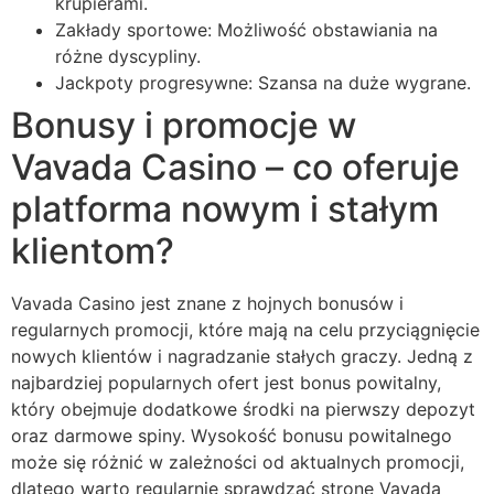
krupierami.
Zakłady sportowe: Możliwość obstawiania na
różne dyscypliny.
Jackpoty progresywne: Szansa na duże wygrane.
Bonusy i promocje w
Vavada Casino – co oferuje
platforma nowym i stałym
klientom?
Vavada Casino jest znane z hojnych bonusów i
regularnych promocji, które mają na celu przyciągnięcie
nowych klientów i nagradzanie stałych graczy. Jedną z
najbardziej popularnych ofert jest bonus powitalny,
który obejmuje dodatkowe środki na pierwszy depozyt
oraz darmowe spiny. Wysokość bonusu powitalnego
może się różnić w zależności od aktualnych promocji,
dlatego warto regularnie sprawdzać stronę Vavada