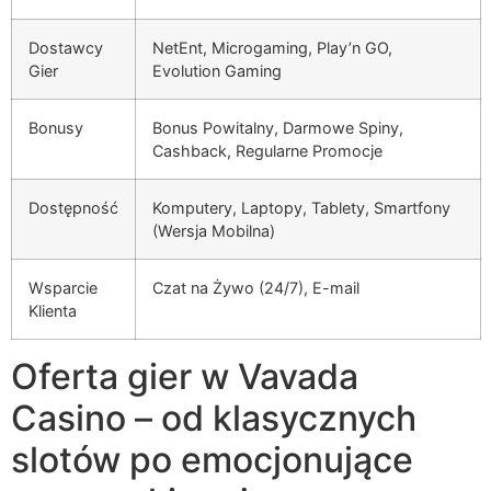
Dostawcy
NetEnt, Microgaming, Play’n GO,
Gier
Evolution Gaming
Bonusy
Bonus Powitalny, Darmowe Spiny,
Cashback, Regularne Promocje
Dostępność
Komputery, Laptopy, Tablety, Smartfony
(Wersja Mobilna)
Wsparcie
Czat na Żywo (24/7), E-mail
Klienta
Oferta gier w Vavada
Casino – od klasycznych
slotów po emocjonujące