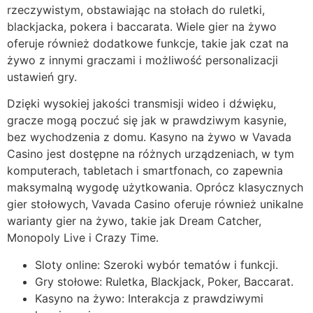
rzeczywistym, obstawiając na stołach do ruletki,
blackjacka, pokera i baccarata. Wiele gier na żywo
oferuje również dodatkowe funkcje, takie jak czat na
żywo z innymi graczami i możliwość personalizacji
ustawień gry.
Dzięki wysokiej jakości transmisji wideo i dźwięku,
gracze mogą poczuć się jak w prawdziwym kasynie,
bez wychodzenia z domu. Kasyno na żywo w Vavada
Casino jest dostępne na różnych urządzeniach, w tym
komputerach, tabletach i smartfonach, co zapewnia
maksymalną wygodę użytkowania. Oprócz klasycznych
gier stołowych, Vavada Casino oferuje również unikalne
warianty gier na żywo, takie jak Dream Catcher,
Monopoly Live i Crazy Time.
Sloty online: Szeroki wybór tematów i funkcji.
Gry stołowe: Ruletka, Blackjack, Poker, Baccarat.
Kasyno na żywo: Interakcja z prawdziwymi