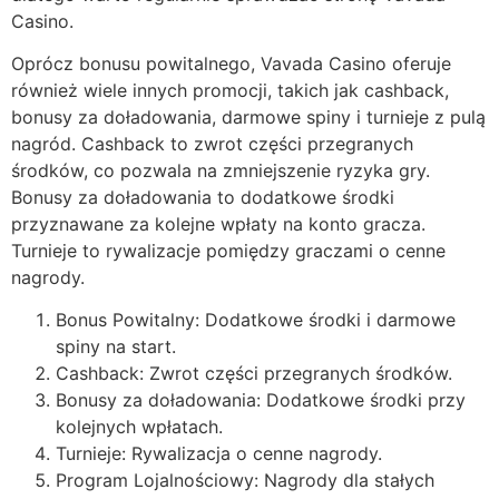
Casino.
Oprócz bonusu powitalnego, Vavada Casino oferuje
również wiele innych promocji, takich jak cashback,
bonusy za doładowania, darmowe spiny i turnieje z pulą
nagród. Cashback to zwrot części przegranych
środków, co pozwala na zmniejszenie ryzyka gry.
Bonusy za doładowania to dodatkowe środki
przyznawane za kolejne wpłaty na konto gracza.
Turnieje to rywalizacje pomiędzy graczami o cenne
nagrody.
Bonus Powitalny: Dodatkowe środki i darmowe
spiny na start.
Cashback: Zwrot części przegranych środków.
Bonusy za doładowania: Dodatkowe środki przy
kolejnych wpłatach.
Turnieje: Rywalizacja o cenne nagrody.
Program Lojalnościowy: Nagrody dla stałych