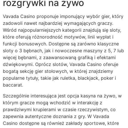
rozgrywki na żywo
Vavada Casino proponuje imponujący wybór gier, który
zadowoli nawet najbardziej wymagających graczy.
Wśród najpopularniejszych kategorii znajdują się sloty,
które oferują różnorodność motywów, linii wypłat i
funkcji bonusowych. Dostępne są zarówno klasyczne
sloty o 3 bębnach, jak i nowoczesne maszyny z 5, 7 lub
więcej bębnami, z zaawansowaną grafiką i efektami
dźwiękowymi. Oprócz slotów, Vavada Casino oferuje
bogatą sekcję gier stołowych, w której znajdziemy
popularne tytuły, takie jak ruletka, blackjack, poker i
baccarat.
Szczególnie interesująca jest opcja kasyna na żywo, w
którym gracze mogą wchodzić w interakcję z
prawdziwymi krupierami w czasie rzeczywistym, co
zapewnia autentyczne doznania z gry. W Vavada
Casino dostępne są również zakłady sportowe, które