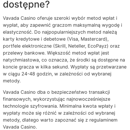
dostępne?
Vavada Casino oferuje szeroki wybór metod wpłat i
wypłat, aby zapewnić graczom maksymalną wygodę i
elastyczność. Do najpopularniejszych metod należą
karty kredytowe i debetowe (Visa, Mastercard),
portfele elektroniczne (Skrill, Neteller, EcoPayz) oraz
przelewy bankowe. Większość metod wpłat jest
natychmiastowa, co oznacza, że środki są dostępne na
koncie gracza w kilka sekund. Wypłaty są przetwarzane
w ciągu 24-48 godzin, w zależności od wybranej
metody.
Vavada Casino dba o bezpieczeństwo transakcji
finansowych, wykorzystując najnowocześniejsze
technologie szyfrowania. Minimalna kwota wpłaty i
wypłaty może się różnić w zależności od wybranej
metody, dlatego warto zapoznać się z regulaminem
Vavada Casino.