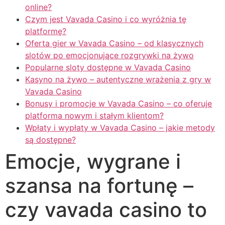
online?
Czym jest Vavada Casino i co wyróżnia tę
platformę?
Oferta gier w Vavada Casino – od klasycznych
slotów po emocjonujące rozgrywki na żywo
Popularne sloty dostępne w Vavada Casino
Kasyno na żywo – autentyczne wrażenia z gry w
Vavada Casino
Bonusy i promocje w Vavada Casino – co oferuje
platforma nowym i stałym klientom?
Wpłaty i wypłaty w Vavada Casino – jakie metody
są dostępne?
Emocje, wygrane i
szansa na fortunę –
czy vavada casino to