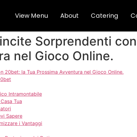
View Menu
About
Catering
C
Vincite Sorprendenti con
a nel Gioco Online.
on 20bet: la Tua Prossima Avventura nel Gioco Online.
20bet
sico Intramontabile
a Casa Tua
atori
evi Sapere
mizzare i Vantaggi