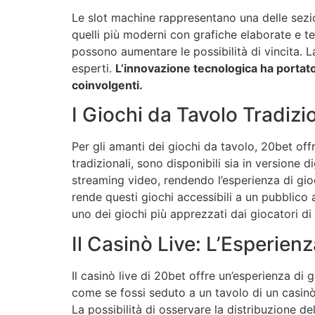
Le slot machine rappresentano una delle sezion
quelli più moderni con grafiche elaborate e te
possono aumentare le possibilità di vincita. La
esperti.
L’innovazione tecnologica ha portat
coinvolgenti.
I Giochi da Tavolo Tradizi
Per gli amanti dei giochi da tavolo, 20bet off
tradizionali, sono disponibili sia in versione d
streaming video, rendendo l’esperienza di gioc
rende questi giochi accessibili a un pubblico 
uno dei giochi più apprezzati dai giocatori di
Il Casinò Live: L’Esperien
Il casinò live di 20bet offre un’esperienza di
come se fossi seduto a un tavolo di un casinò t
La possibilità di osservare la distribuzione d