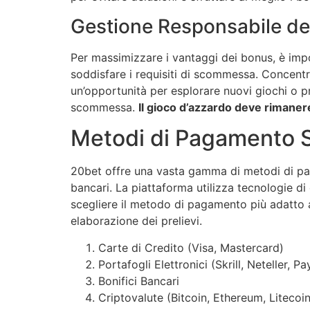
Gestione Responsabile de
Per massimizzare i vantaggi dei bonus, è imp
soddisfare i requisiti di scommessa. Concentrat
un’opportunità per esplorare nuovi giochi o pr
scommessa.
Il gioco d’azzardo deve rimanere
Metodi di Pagamento Si
20bet offre una vasta gamma di metodi di pagam
bancari. La piattaforma utilizza tecnologie di 
scegliere il metodo di pagamento più adatto a
elaborazione dei prelievi.
Carte di Credito (Visa, Mastercard)
Portafogli Elettronici (Skrill, Neteller, Pa
Bonifici Bancari
Criptovalute (Bitcoin, Ethereum, Litecoin