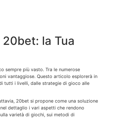
 20bet: la Tua
co sempre più vasto. Tra le numerose
zioni vantaggiose. Questo articolo esplorerà in
utti i livelli, dalle strategie di gioco alle
 Tuttavia, 20bet si propone come una soluzione
nel dettaglio i vari aspetti che rendono
la varietà di giochi, sui metodi di