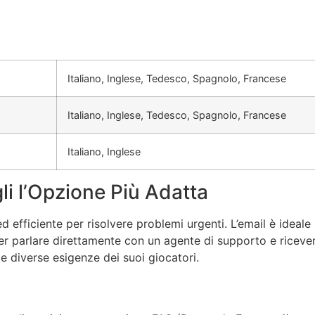
Italiano, Inglese, Tedesco, Spagnolo, Francese
Italiano, Inglese, Tedesco, Spagnolo, Francese
Italiano, Inglese
li l’Opzione Più Adatta
d efficiente per risolvere problemi urgenti. L’email è ideale 
per parlare direttamente con un agente di supporto e riceve
le diverse esigenze dei suoi giocatori.