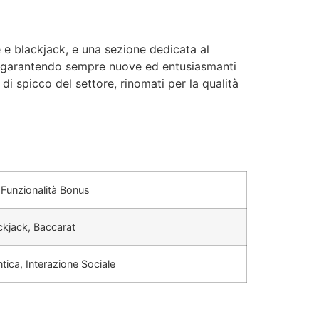
 e blackjack, e una sezione dedicata al
ta, garantendo sempre nuove ed entusiasmanti
di spicco del settore, rinomati per la qualità
 Funzionalità Bonus
ackjack, Baccarat
tica, Interazione Sociale