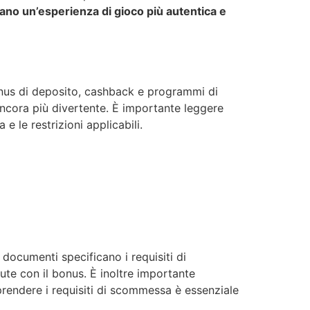
ano un’esperienza di gioco più autentica e
onus di deposito, cashback e programmi di
ancora più divertente. È importante leggere
 le restrizioni applicabili.
documenti specificano i requisiti di
te con il bonus. È inoltre importante
mprendere i requisiti di scommessa è essenziale