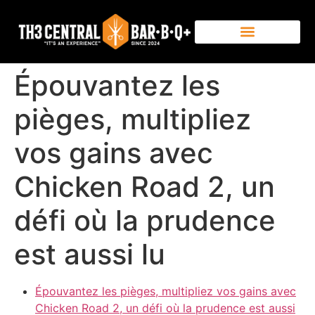
Épouvantez les
pièges, multipliez
vos gains avec
Chicken Road 2, un
défi où la prudence
est aussi lu
Épouvantez les pièges, multipliez vos gains avec
Chicken Road 2, un défi où la prudence est aussi