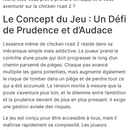
aventurer sur la chicken road 2 ?
Le Concept du Jeu : Un Défi
de Prudence et d’Audace
L’essence même de chicken road 2 réside dans sa
mécanique simple mais addictive. Le joueur prend le
contrôle d’une poule qui doit progresser le long d’un
chemin parsemé de pièges. Chaque pas avancé
multiplie les gains potentiels, mais augmente également
le risque de tomber dans un piège et de perdre tout ce
qui a été accumulé. La tension monte à mesure que la
poule s’aventure plus loin, et le dilemme entre l’ambition
et la prudence devient de plus en plus pressant. Il exige
une gestion avisée des risques.
Le jeu est conçu pour être accessible à tous, mais il
maîtrise rapidement sa complexité. Les joueurs