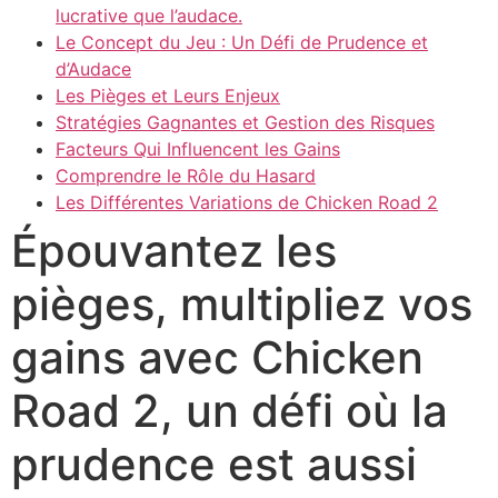
lucrative que l’audace.
Le Concept du Jeu : Un Défi de Prudence et
d’Audace
Les Pièges et Leurs Enjeux
Stratégies Gagnantes et Gestion des Risques
Facteurs Qui Influencent les Gains
Comprendre le Rôle du Hasard
Les Différentes Variations de Chicken Road 2
Épouvantez les
pièges, multipliez vos
gains avec Chicken
Road 2, un défi où la
prudence est aussi