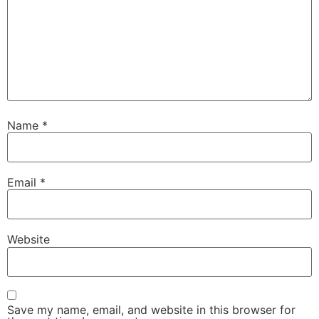
Name
*
Email
*
Website
Save my name, email, and website in this browser for