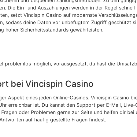
 an sicheren und bequemen Zahlungsmethoden. Zu den gängig
en. Die Ein- und Auszahlungen werden in der Regel schnell
sten, setzt Vincispin Casino auf modernste Verschlüsselun
n, sodass deine Daten vor unbefugtem Zugriff geschützt sin
ng hoher Sicherheitsstandards gewährleisten.
el problemlos möglich, vorausgesetzt, du hast die Umsatzb
t bei Vincispin Casino
iger Aspekt eines jeden Online-Casinos. Vincispin Casino b
hr erreichbar ist. Du kannst den Support per E-Mail, Live-
 Fragen oder Problemen gerne zur Seite und helfen dir bei 
ntworten auf häufig gestellte Fragen findest.