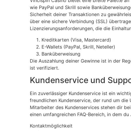
Vincispin Casino bietet eine breite Palette
wie PayPal und Skrill sowie Banküberweisung
Sicherheit deiner Transaktionen zu gewährlei
über eine sichere Verbindung (SSL) übertrage
Lizenzierungsanforderungen, die die Einhaltu
Kreditkarten (Visa, Mastercard)
E-Wallets (PayPal, Skrill, Neteller)
Banküberweisung
Die Auszahlung deiner Gewinne ist in der Reg
ist verifiziert.
Kundenservice und Suppor
Ein zuverlässiger Kundenservice ist ein wicht
freundlichen Kundenservice, der rund um die U
Mitarbeiter des Kundenservices stehen dir bei
einen umfangreichen FAQ-Bereich, in dem du A
Kontaktmöglichkeit