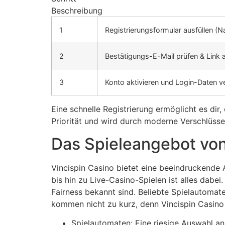
Beschreibung
1
Registrierungsformular ausfüllen (
2
Bestätigungs-E-Mail prüfen & Link 
3
Konto aktivieren und Login-Daten 
Eine schnelle Registrierung ermöglicht es dir,
Priorität und wird durch moderne Verschlüsse
Das Spieleangebot von
Vincispin Casino bietet eine beeindruckende
bis hin zu Live-Casino-Spielen ist alles dabei
Fairness bekannt sind. Beliebte Spielautomat
kommen nicht zu kurz, denn Vincispin Casino 
Spielautomaten: Eine riesige Auswahl a