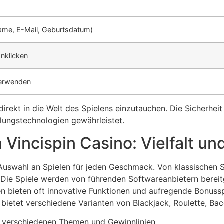
Name, E-Mail, Geburtsdatum)
anklicken
verwenden
 direkt in die Welt des Spielens einzutauchen. Die Sicherhe
lungstechnologien gewährleistet.
 Vincispin Casino: Vielfalt u
 Auswahl an Spielen für jeden Geschmack. Von klassischen 
. Die Spiele werden von führenden Softwareanbietern bereitge
en bieten oft innovative Funktionen und aufregende Bonuss
bietet verschiedene Varianten von Blackjack, Roulette, Bac
n verschiedenen Themen und Gewinnlinien.