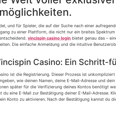
möglichkeiten.
del, und für Spieler, die auf der Suche nach einer aufregen
ugang zu einer Plattform, die nicht nur ein breites Spektrum
 entscheidend.
vincispin casino login
bietet genau das – ein
eiten. Die einfache Anmeldung und die intuitive Benutzero
incispin Casino: Ein Schritt-f
asino ist die Registrierung. Dieser Prozess ist unkomplizier
 angeben, wie deinen Namen, deine E-Mail-Adresse und dein 
onen später für die Verifizierung deines Kontos benötigt 
st du eine E-Mail zur Bestätigung deiner E-Mail-Adresse. Kli
ein Konto zu aktivieren. Nach der Bestätigung kannst du d