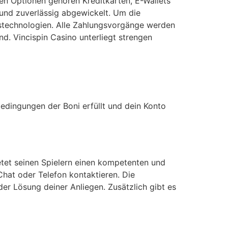
en Optionen gehören Kreditkarten, E-Wallets
 und zuverlässig abgewickelt. Um die
gstechnologien. Alle Zahlungsvorgänge werden
d. Vincispin Casino unterliegt strengen
edingungen der Boni erfüllt und dein Konto
ietet seinen Spielern einen kompetenten und
Chat oder Telefon kontaktieren. Die
der Lösung deiner Anliegen. Zusätzlich gibt es