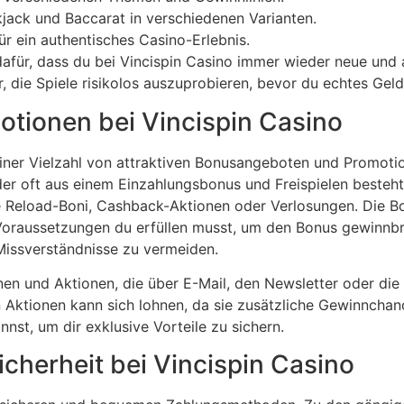
ckjack und Baccarat in verschiedenen Varianten.
ür ein authentisches Casino-Erlebnis.
dafür, dass du bei Vincispin Casino immer wieder neue und
 die Spiele risikolos auszuprobieren, bevor du echtes Geld 
tionen bei Vincispin Casino
einer Vielzahl von attraktiven Bonusangeboten und Promotion
 oft aus einem Einzahlungsbonus und Freispielen besteht.
e Reload-Boni, Cashback-Aktionen oder Verlosungen. Die Bo
Voraussetzungen du erfüllen musst, um den Bonus gewinnbr
Missverständnisse zu vermeiden.
en und Aktionen, die über E-Mail, den Newsletter oder die
Aktionen kann sich lohnen, da sie zusätzliche Gewinnchanc
nst, um dir exklusive Vorteile zu sichern.
herheit bei Vincispin Casino