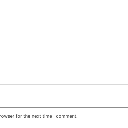
rowser for the next time I comment.