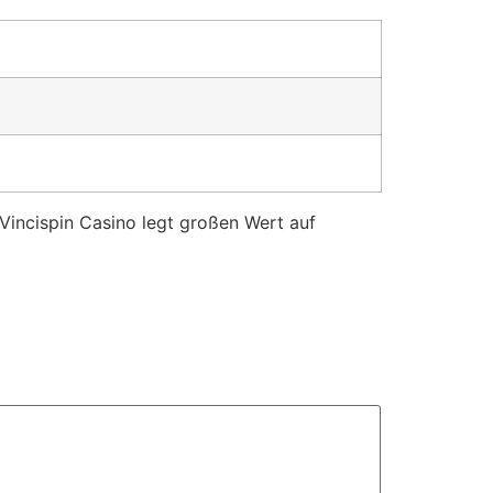
Vincispin Casino legt großen Wert auf