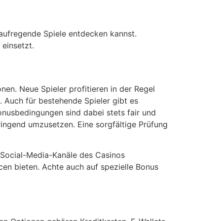
 aufregende Spiele entdecken kannst.
einsetzt.
en. Neue Spieler profitieren in der Regel
 Auch für bestehende Spieler gibt es
nusbedingungen sind dabei stets fair und
ingend umzusetzen. Eine sorgfältige Prüfung
 Social-Media-Kanäle des Casinos
en bieten. Achte auch auf spezielle Bonus