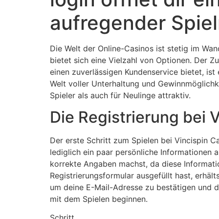
aufregender Spiel
Die Welt der Online-Casinos ist stetig im Wan
bietet sich eine Vielzahl von Optionen. Der Z
einen zuverlässigen Kundenservice bietet, ist
Welt voller Unterhaltung und Gewinnmöglichk
Spieler als auch für Neulinge attraktiv.
Die Registrierung bei V
Der erste Schritt zum Spielen bei Vincispin C
lediglich ein paar persönliche Informationen
korrekte Angaben machst, da diese Informati
Registrierungsformular ausgefüllt hast, erhält
um deine E-Mail-Adresse zu bestätigen und d
mit dem Spielen beginnen.
Schritt