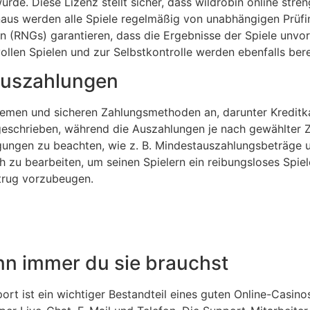
de. Diese Lizenz stellt sicher, dass wildrobin online stren
aus werden alle Spiele regelmäßig von unabhängigen Prüfins
n (RNGs) garantieren, dass die Ergebnisse der Spiele unvor
len Spielen und zur Selbstkontrolle werden ebenfalls berei
uszahlungen
equemen und sicheren Zahlungsmethoden an, darunter Kredit
tgeschrieben, während die Auszahlungen je nach gewählter
gungen zu beachten, wie z. B. Mindestauszahlungsbeträge u
 zu bearbeiten, um seinen Spielern ein reibungsloses Spiele
etrug vorzubeugen.
nn immer du sie brauchst
t ist ein wichtiger Bestandteil eines guten Online-Casinos.