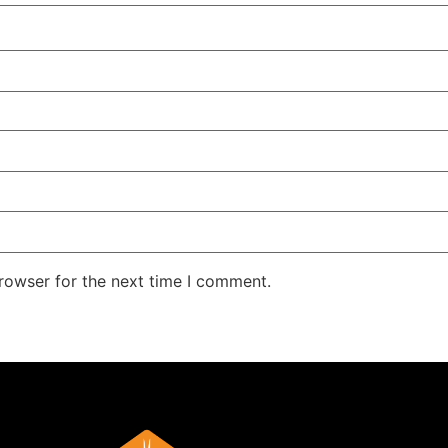
rowser for the next time I comment.