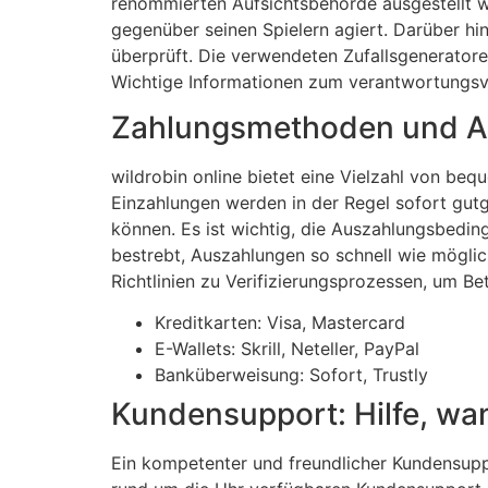
renommierten Aufsichtsbehörde ausgestellt wur
gegenüber seinen Spielern agiert. Darüber hin
überprüft. Die verwendeten Zufallsgeneratore
Wichtige Informationen zum verantwortungsvol
Zahlungsmethoden und A
wildrobin online bietet eine Vielzahl von b
Einzahlungen werden in der Regel sofort gu
können. Es ist wichtig, die Auszahlungsbedin
bestrebt, Auszahlungen so schnell wie möglich
Richtlinien zu Verifizierungsprozessen, um B
Kreditkarten: Visa, Mastercard
E-Wallets: Skrill, Neteller, PayPal
Banküberweisung: Sofort, Trustly
Kundensupport: Hilfe, wa
Ein kompetenter und freundlicher Kundensuppor