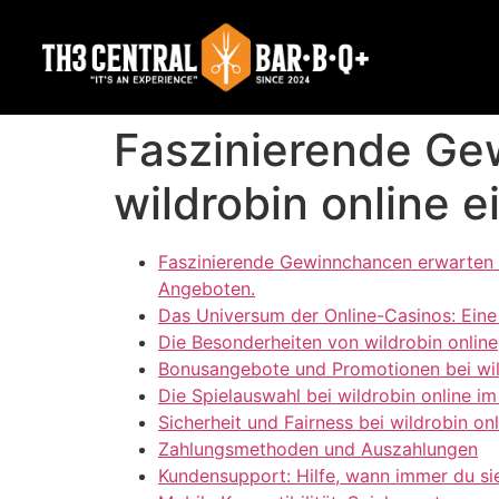
Faszinierende Ge
wildrobin online e
Faszinierende Gewinnchancen erwarten Di
Angeboten.
Das Universum der Online-Casinos: Eine
Die Besonderheiten von wildrobin online
Bonusangebote und Promotionen bei wil
Die Spielauswahl bei wildrobin online im
Sicherheit und Fairness bei wildrobin onl
Zahlungsmethoden und Auszahlungen
Kundensupport: Hilfe, wann immer du si