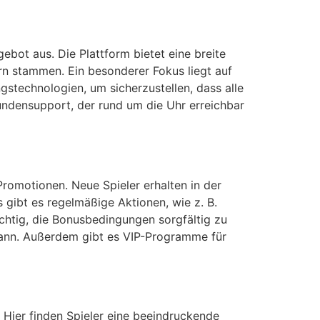
ebot aus. Die Plattform bietet eine breite
rn stammen. Ein besonderer Fokus liegt auf
gstechnologien, um sicherzustellen, dass alle
undensupport, der rund um die Uhr erreichbar
romotionen. Neue Spieler erhalten in der
gibt es regelmäßige Aktionen, wie z. B.
htig, die Bonusbedingungen sorgfältig zu
kann. Außerdem gibt es VIP-Programme für
. Hier finden Spieler eine beeindruckende