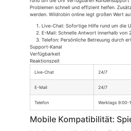
rund um die Uhr verfügbaren Kundensupport p
Problemen schnell und effizient helfen. Zusä
werden. Wildrobin online legt großen Wert auf
Live-Chat: Sofortige Hilfe rund um die U
E-Mail: Schnelle Antwort innerhalb von 
Telefon: Persönliche Betreuung durch erf
Support-Kanal
Verfügbarkeit
Reaktionszeit
Live-Chat
24/7
E-Mail
24/7
Telefon
Werktags 9:00-
Mobile Kompatibilität: Sp