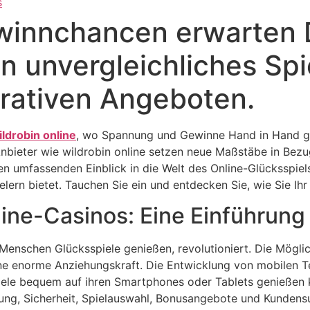
s
winnchancen erwarten D
in unvergleichliches Spi
rativen Angeboten.
ildrobin online
, wo Spannung und Gewinne Hand in Hand ge
Anbieter wie wildrobin online setzen neue Maßstäbe in Bezu
inen umfassenden Einblick in die Welt des Online-Glücksspie
ielern bietet. Tauchen Sie ein und entdecken Sie, wie Sie Ih
ine-Casinos: Eine Einführung
enschen Glücksspiele genießen, revolutioniert. Die Möglich
eine enorme Anziehungskraft. Die Entwicklung von mobilen 
spiele bequem auf ihren Smartphones oder Tablets genießen
rung, Sicherheit, Spielauswahl, Bonusangebote und Kundens