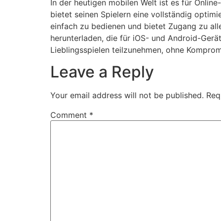
In der heutigen mobilen Welt ist es für Online
bietet seinen Spielern eine vollständig optim
einfach zu bedienen und bietet Zugang zu all
herunterladen, die für iOS- und Android-Gerät
Lieblingsspielen teilzunehmen, ohne Kompromi
Leave a Reply
Your email address will not be published.
Req
Comment
*