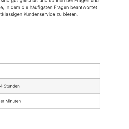
 sind gut geschult und können bei Fragen und
te, in dem die häufigsten Fragen beantwortet
stklassigen Kundenservice zu bieten.
24 Stunden
ger Minuten