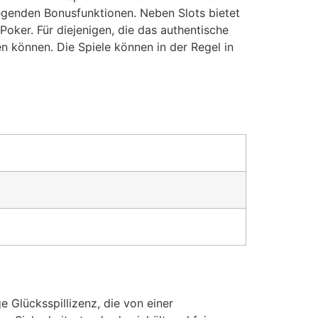
egenden Bonusfunktionen. Neben Slots bietet
Poker. Für diejenigen, die das authentische
en können. Die Spiele können in der Regel in
ge Glücksspillizenz, die von einer