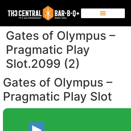
Gates of Olympus –
Pragmatic Play
Slot.2099 (2)
Gates of Olympus –
Pragmatic Play Slot