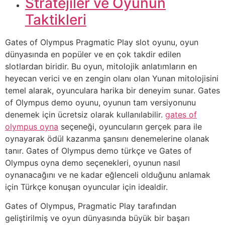
Stratejiler ve Oyunun
Taktikleri
Gates of Olympus Pragmatic Play slot oyunu, oyun
dünyasında en popüler ve en çok takdir edilen
slotlardan biridir. Bu oyun, mitolojik anlatımların en
heyecan verici ve en zengin olanı olan Yunan mitolojisini
temel alarak, oyunculara harika bir deneyim sunar. Gates
of Olympus demo oyunu, oyunun tam versiyonunu
denemek için ücretsiz olarak kullanılabilir.
gates of
olympus oyna
seçeneği, oyuncuların gerçek para ile
oynayarak ödül kazanma şansını denemelerine olanak
tanır. Gates of Olympus demo türkçe ve Gates of
Olympus oyna demo seçenekleri, oyunun nasıl
oynanacağını ve ne kadar eğlenceli olduğunu anlamak
için Türkçe konuşan oyuncular için idealdir.
Gates of Olympus, Pragmatic Play tarafından
geliştirilmiş ve oyun dünyasında büyük bir başarı