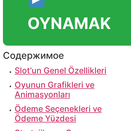
OYNAMAK
Содержимое
Slot’un Genel Özellikleri
Oyunun Grafikleri ve
Animasyonları
Ödeme Seçenekleri ve
Ödeme Yüzdesi