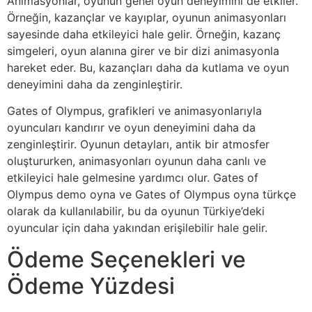
Animasyonlar, oyunun genel oyun deneyimini de etkiler.
Örneğin, kazançlar ve kayıplar, oyunun animasyonları
sayesinde daha etkileyici hale gelir. Örneğin, kazanç
simgeleri, oyun alanına girer ve bir dizi animasyonla
hareket eder. Bu, kazançları daha da kutlama ve oyun
deneyimini daha da zenginleştirir.
Gates of Olympus, grafikleri ve animasyonlarıyla
oyuncuları kandırır ve oyun deneyimini daha da
zenginleştirir. Oyunun detayları, antik bir atmosfer
oluştururken, animasyonları oyunun daha canlı ve
etkileyici hale gelmesine yardımcı olur. Gates of
Olympus demo oyna ve Gates of Olympus oyna türkçe
olarak da kullanılabilir, bu da oyunun Türkiye’deki
oyuncular için daha yakından erişilebilir hale gelir.
Ödeme Seçenekleri ve
Ödeme Yüzdesi