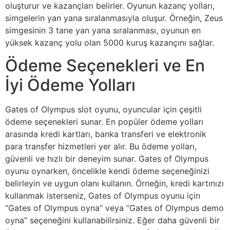
oluşturur ve kazançları belirler. Oyunun kazanç yolları,
simgelerin yan yana sıralanmasıyla oluşur. Örneğin, Zeus
simgesinin 3 tane yan yana sıralanması, oyunun en
yüksek kazanç yolu olan 5000 kuruş kazançını sağlar.
Ödeme Seçenekleri ve En
İyi Ödeme Yolları
Gates of Olympus slot oyunu, oyuncular için çeşitli
ödeme seçenekleri sunar. En popüler ödeme yolları
arasında kredi kartları, banka transferi ve elektronik
para transfer hizmetleri yer alır. Bu ödeme yolları,
güvenli ve hızlı bir deneyim sunar. Gates of Olympus
oyunu oynarken, öncelikle kendi ödeme seçeneğinizi
belirleyin ve uygun olanı kullanın. Örneğin, kredi kartınızı
kullanmak isterseniz, Gates of Olympus oyunu için
“Gates of Olympus oyna” veya “Gates of Olympus demo
oyna” seçeneğini kullanabilirsiniz. Eğer daha güvenli bir