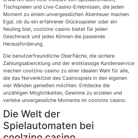
Tischspielen und Live-Casino-Erlebnissen, die jeden
Moment zu einem unvergesslichen Abenteuer machen.
Egal, ob du ein erfahrener Glücksspieler oder ein
Neuling bist, coolzino casino bietet für jeden
Geschmack und jedes Können die passende
Herausforderung.
Die benutzerfreundliche Oberfläche, die sichere
Zahlungsabwicklung und der erstklassige Kundenservice
machen coolzino casino zu einer idealen Wahl für alle,
die das Nervenkitzel des Casinospiels in den eigenen
vier Wänden genießen möchten. Entdecke die
unzähligen Möglichkeiten, Gewinne zu erzielen und
verlebe unvergessliche Momente im coolzino casino.
Die Welt der
Spielautomaten bei
coolzino casino