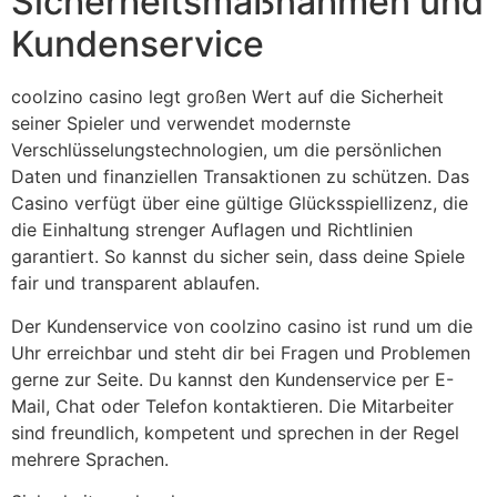
Sicherheitsmaßnahmen und
Kundenservice
coolzino casino legt großen Wert auf die Sicherheit
seiner Spieler und verwendet modernste
Verschlüsselungstechnologien, um die persönlichen
Daten und finanziellen Transaktionen zu schützen. Das
Casino verfügt über eine gültige Glücksspiellizenz, die
die Einhaltung strenger Auflagen und Richtlinien
garantiert. So kannst du sicher sein, dass deine Spiele
fair und transparent ablaufen.
Der Kundenservice von coolzino casino ist rund um die
Uhr erreichbar und steht dir bei Fragen und Problemen
gerne zur Seite. Du kannst den Kundenservice per E-
Mail, Chat oder Telefon kontaktieren. Die Mitarbeiter
sind freundlich, kompetent und sprechen in der Regel
mehrere Sprachen.