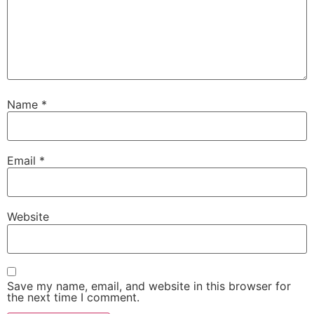
Name
*
Email
*
Website
Save my name, email, and website in this browser for
the next time I comment.