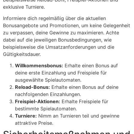
exklusive Turniere.
Informiere dich regelmäßig über die aktuellen
Bonusangebote und Promotionen, um keine Gelegenheit
zu verpassen, deine Gewinne zu maximieren. Achte
dabei auf die jeweiligen Bonusbedingungen, wie
beispielsweise die Umsatzanforderungen und die
Gültigkeitsdauer.
Willkommensbonus:
Erhalte einen Bonus auf
deine erste Einzahlung und Freispiele für
ausgewählte Spielautomaten.
Reload-Bonus:
Erhalte einen Bonus auf deine
nachfolgenden Einzahlungen.
Freispiel-Aktionen:
Erhalte Freispiele für
bestimmte Spielautomaten.
Turniere:
Nimm an Turnieren teil und gewinne
attraktive Preise.