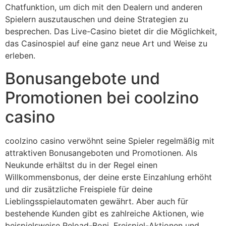
Chatfunktion, um dich mit den Dealern und anderen
Spielern auszutauschen und deine Strategien zu
besprechen. Das Live-Casino bietet dir die Möglichkeit,
das Casinospiel auf eine ganz neue Art und Weise zu
erleben.
Bonusangebote und
Promotionen bei coolzino
casino
coolzino casino verwöhnt seine Spieler regelmäßig mit
attraktiven Bonusangeboten und Promotionen. Als
Neukunde erhältst du in der Regel einen
Willkommensbonus, der deine erste Einzahlung erhöht
und dir zusätzliche Freispiele für deine
Lieblingsspielautomaten gewährt. Aber auch für
bestehende Kunden gibt es zahlreiche Aktionen, wie
beispielsweise Reload-Boni, Freispiel-Aktionen und