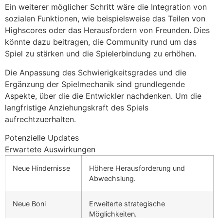
Ein weiterer möglicher Schritt wäre die Integration von
sozialen Funktionen, wie beispielsweise das Teilen von
Highscores oder das Herausfordern von Freunden. Dies
könnte dazu beitragen, die Community rund um das
Spiel zu stärken und die Spielerbindung zu erhöhen.
Die Anpassung des Schwierigkeitsgrades und die
Ergänzung der Spielmechanik sind grundlegende
Aspekte, über die die Entwickler nachdenken. Um die
langfristige Anziehungskraft des Spiels
aufrechtzuerhalten.
Potenzielle Updates
Erwartete Auswirkungen
Neue Hindernisse
Höhere Herausforderung und
Abwechslung.
Neue Boni
Erweiterte strategische
Möglichkeiten.