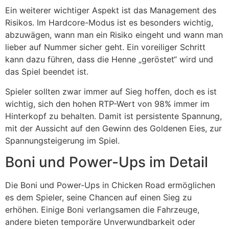
Ein weiterer wichtiger Aspekt ist das Management des
Risikos. Im Hardcore-Modus ist es besonders wichtig,
abzuwägen, wann man ein Risiko eingeht und wann man
lieber auf Nummer sicher geht. Ein voreiliger Schritt
kann dazu führen, dass die Henne „geröstet“ wird und
das Spiel beendet ist.
Spieler sollten zwar immer auf Sieg hoffen, doch es ist
wichtig, sich den hohen RTP-Wert von 98% immer im
Hinterkopf zu behalten. Damit ist persistente Spannung,
mit der Aussicht auf den Gewinn des Goldenen Eies, zur
Spannungsteigerung im Spiel.
Boni und Power-Ups im Detail
Die Boni und Power-Ups in Chicken Road ermöglichen
es dem Spieler, seine Chancen auf einen Sieg zu
erhöhen. Einige Boni verlangsamen die Fahrzeuge,
andere bieten temporäre Unverwundbarkeit oder