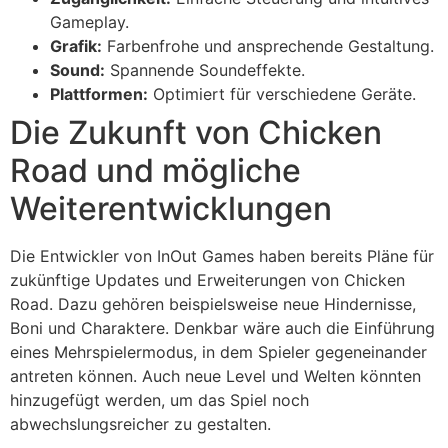
Gameplay.
Grafik:
Farbenfrohe und ansprechende Gestaltung.
Sound:
Spannende Soundeffekte.
Plattformen:
Optimiert für verschiedene Geräte.
Die Zukunft von Chicken
Road und mögliche
Weiterentwicklungen
Die Entwickler von InOut Games haben bereits Pläne für
zukünftige Updates und Erweiterungen von Chicken
Road. Dazu gehören beispielsweise neue Hindernisse,
Boni und Charaktere. Denkbar wäre auch die Einführung
eines Mehrspielermodus, in dem Spieler gegeneinander
antreten können. Auch neue Level und Welten könnten
hinzugefügt werden, um das Spiel noch
abwechslungsreicher zu gestalten.