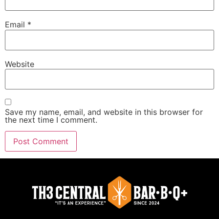
Email
*
Website
Save my name, email, and website in this browser for
the next time I comment.