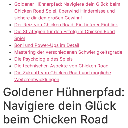
Goldener Hühnerpfad: Navigiere dein Glück beim
Chicken Road Spiel, überwind Hindernisse und
sichere dir den großen Gewinn!
Der Reiz von Chicken Road: Ein tieferer Einblick
Die Strategien für den Erfolg im Chicken Road
Spiel
Boni und Power-Ups im Detail
Mastering der verschiedenen Schwierigkeitsgrade
Die Psychologie des Spiels
Die technischen Aspekte von Chicken Road
Die Zukunft von Chicken Road und mögliche
Weiterentwicklungen
Goldener Hühnerpfad:
Navigiere dein Glück
beim Chicken Road