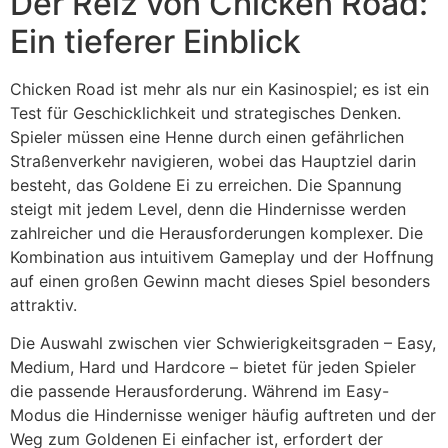
Der Reiz von Chicken Road:
Ein tieferer Einblick
Chicken Road ist mehr als nur ein Kasinospiel; es ist ein
Test für Geschicklichkeit und strategisches Denken.
Spieler müssen eine Henne durch einen gefährlichen
Straßenverkehr navigieren, wobei das Hauptziel darin
besteht, das Goldene Ei zu erreichen. Die Spannung
steigt mit jedem Level, denn die Hindernisse werden
zahlreicher und die Herausforderungen komplexer. Die
Kombination aus intuitivem Gameplay und der Hoffnung
auf einen großen Gewinn macht dieses Spiel besonders
attraktiv.
Die Auswahl zwischen vier Schwierigkeitsgraden – Easy,
Medium, Hard und Hardcore – bietet für jeden Spieler
die passende Herausforderung. Während im Easy-
Modus die Hindernisse weniger häufig auftreten und der
Weg zum Goldenen Ei einfacher ist, erfordert der