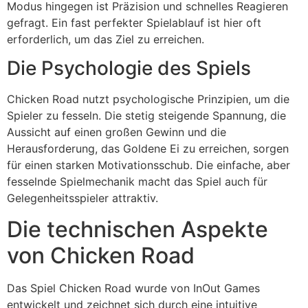
Modus hingegen ist Präzision und schnelles Reagieren
gefragt. Ein fast perfekter Spielablauf ist hier oft
erforderlich, um das Ziel zu erreichen.
Die Psychologie des Spiels
Chicken Road nutzt psychologische Prinzipien, um die
Spieler zu fesseln. Die stetig steigende Spannung, die
Aussicht auf einen großen Gewinn und die
Herausforderung, das Goldene Ei zu erreichen, sorgen
für einen starken Motivationsschub. Die einfache, aber
fesselnde Spielmechanik macht das Spiel auch für
Gelegenheitsspieler attraktiv.
Die technischen Aspekte
von Chicken Road
Das Spiel Chicken Road wurde von InOut Games
entwickelt und zeichnet sich durch eine intuitive