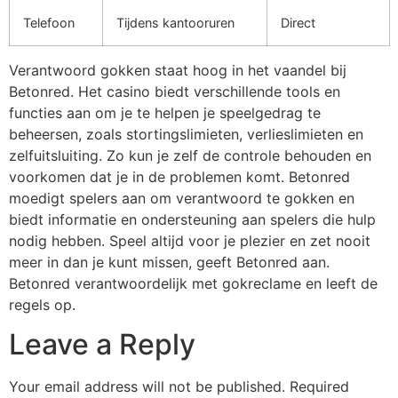
Telefoon
Tijdens kantooruren
Direct
Verantwoord gokken staat hoog in het vaandel bij
Betonred. Het casino biedt verschillende tools en
functies aan om je te helpen je speelgedrag te
beheersen, zoals stortingslimieten, verlieslimieten en
zelfuitsluiting. Zo kun je zelf de controle behouden en
voorkomen dat je in de problemen komt. Betonred
moedigt spelers aan om verantwoord te gokken en
biedt informatie en ondersteuning aan spelers die hulp
nodig hebben. Speel altijd voor je plezier en zet nooit
meer in dan je kunt missen, geeft Betonred aan.
Betonred verantwoordelijk met gokreclame en leeft de
regels op.
Leave a Reply
Your email address will not be published.
Required