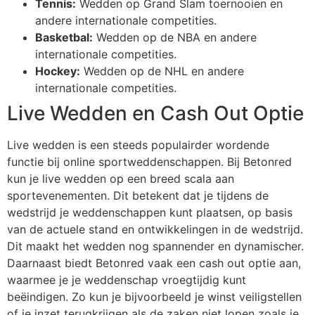
Tennis:
Wedden op Grand Slam toernooien en
andere internationale competities.
Basketbal:
Wedden op de NBA en andere
internationale competities.
Hockey:
Wedden op de NHL en andere
internationale competities.
Live Wedden en Cash Out Optie
Live wedden is een steeds populairder wordende
functie bij online sportweddenschappen. Bij Betonred
kun je live wedden op een breed scala aan
sportevenementen. Dit betekent dat je tijdens de
wedstrijd je weddenschappen kunt plaatsen, op basis
van de actuele stand en ontwikkelingen in de wedstrijd.
Dit maakt het wedden nog spannender en dynamischer.
Daarnaast biedt Betonred vaak een cash out optie aan,
waarmee je je weddenschap vroegtijdig kunt
beëindigen. Zo kun je bijvoorbeeld je winst veiligstellen
of je inzet terugkrijgen als de zaken niet lopen zoals je