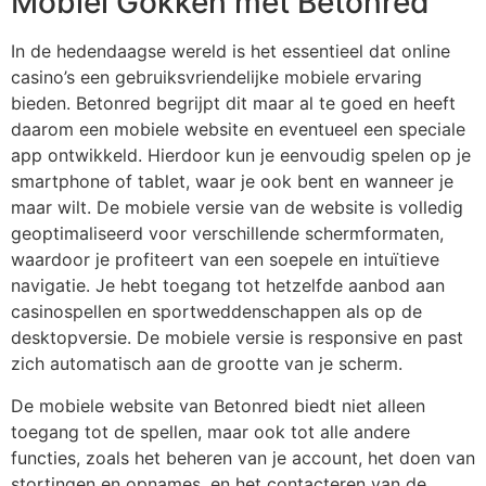
Mobiel Gokken met Betonred
In de hedendaagse wereld is het essentieel dat online
casino’s een gebruiksvriendelijke mobiele ervaring
bieden. Betonred begrijpt dit maar al te goed en heeft
daarom een mobiele website en eventueel een speciale
app ontwikkeld. Hierdoor kun je eenvoudig spelen op je
smartphone of tablet, waar je ook bent en wanneer je
maar wilt. De mobiele versie van de website is volledig
geoptimaliseerd voor verschillende schermformaten,
waardoor je profiteert van een soepele en intuïtieve
navigatie. Je hebt toegang tot hetzelfde aanbod aan
casinospellen en sportweddenschappen als op de
desktopversie. De mobiele versie is responsive en past
zich automatisch aan de grootte van je scherm.
De mobiele website van Betonred biedt niet alleen
toegang tot de spellen, maar ook tot alle andere
functies, zoals het beheren van je account, het doen van
stortingen en opnames, en het contacteren van de