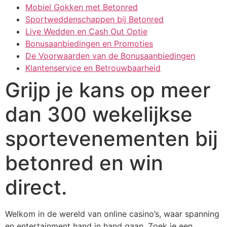
Mobiel Gokken met Betonred
Sportweddenschappen bij Betonred
Live Wedden en Cash Out Optie
Bonusaanbiedingen en Promoties
De Voorwaarden van de Bonusaanbiedingen
Klantenservice en Betrouwbaarheid
Grijp je kans op meer
dan 300 wekelijkse
sportevenementen bij
betonred en win
direct.
Welkom in de wereld van online casino’s, waar spanning
en entertainment hand in hand gaan. Zoek je een