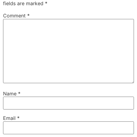
fields are marked
*
Comment
*
Name
*
Email
*