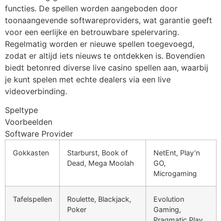
functies. De spellen worden aangeboden door
toonaangevende softwareproviders, wat garantie geeft
voor een eerlijke en betrouwbare spelervaring.
Regelmatig worden er nieuwe spellen toegevoegd,
zodat er altijd iets nieuws te ontdekken is. Bovendien
biedt betonred diverse live casino spellen aan, waarbij
je kunt spelen met echte dealers via een live
videoverbinding.
Speltype
Voorbeelden
Software Provider
Gokkasten
Starburst, Book of
NetEnt, Play’n
Dead, Mega Moolah
GO,
Microgaming
Tafelspellen
Roulette, Blackjack,
Evolution
Poker
Gaming,
Pragmatic Play