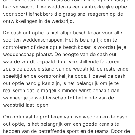
had verwacht. Live wedden is een aantrekkelijke optie
voor sportliefhebbers die graag snel reageren op de
ontwikkelingen in de wedstrijd.
De cash out optie is niet altijd beschikbaar voor alle
soorten weddenschappen. Het is belangrijk om te
controleren of deze optie beschikbaar is voordat je je
weddenschap plaatst. De hoogte van de cash out
waarde wordt bepaald door verschillende factoren,
zoals de actuele stand van de wedstrijd, de resterende
speeltijd en de oorspronkelijke odds. Hoewel de cash
out optie handig kan zijn, is het belangrijk om je te
realiseren dat je mogelijk minder winst behaalt dan
wanneer je je weddenschap tot het einde van de
wedstrijd laat lopen.
Om optimaal te profiteren van live wedden en de cash
out optie, is het belangrijk om een goede kennis te
hebben van de betreffende sport en de teams. Door de