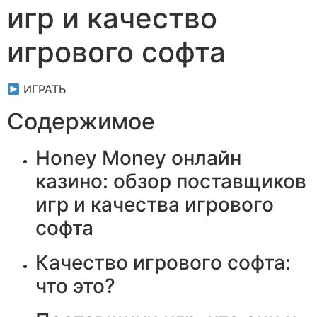
игр и качество
игрового софта
ИГРАТЬ
Содержимое
Honey Money онлайн
казино: обзор поставщиков
игр и качества игрового
софта
Качество игрового софта:
что это?