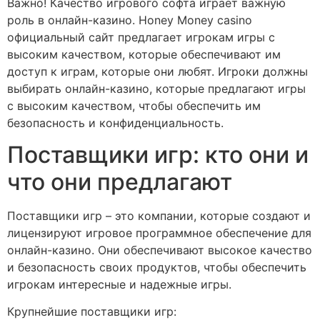
Важно! Качество игрового софта играет важную
роль в онлайн-казино. Honey Money casino
официальный сайт предлагает игрокам игры с
высоким качеством, которые обеспечивают им
доступ к играм, которые они любят. Игроки должны
выбирать онлайн-казино, которые предлагают игры
с высоким качеством, чтобы обеспечить им
безопасность и конфиденциальность.
Поставщики игр: кто они и
что они предлагают
Поставщики игр – это компании, которые создают и
лицензируют игровое программное обеспечение для
онлайн-казино. Они обеспечивают высокое качество
и безопасность своих продуктов, чтобы обеспечить
игрокам интересные и надежные игры.
Крупнейшие поставщики игр: