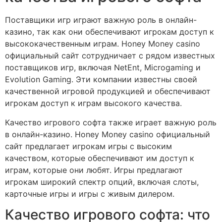
Поставщики игр играют важную роль в онлайн-
казино, так как они обеспечивают игрокам доступ к
высококачественным играм. Honey Money casino
официальный сайт сотрудничает с рядом известных
поставщиков игр, включая NetEnt, Microgaming и
Evolution Gaming. Эти компании известны своей
качественной игровой продукцией и обеспечивают
игрокам доступ к играм высокого качества.
Качество игрового софта также играет важную роль
в онлайн-казино. Honey Money casino официальный
сайт предлагает игрокам игры с высоким
качеством, которые обеспечивают им доступ к
играм, которые они любят. Игры предлагают
игрокам широкий спектр опций, включая слоты,
карточные игры и игры с живым дилером.
Качество игрового софта: что