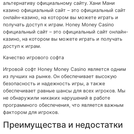
альтернативу официальному сайту. Хани Мани
казино официальный сайт – это официальный сайт
онлайн-казино, на котором вы можете играть и
получать доступ к играм. Honey Money Casino
официальный сайт – это официальный сайт онлайн-
казино, на котором вы можете играть и получать
доступ к играм.
Качество игрового софта
Игровой софт Honey Money Casino является одним
из лучших на рынке. Он обеспечивает высокую
безопасность и надежность игры, а также
обеспечивает равные шансы для всех игроков. Мы
не обнаружили никаких нарушений в работе
программного обеспечения, что является важным
фактором для игроков.
Преимущества и недостатки