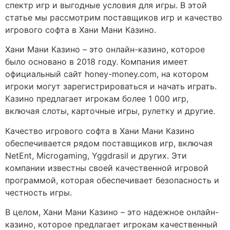
спектр игр и выгодные условия для игры. В этой
статье мы рассмотрим поставщиков игр и качество
игрового софта в Хани Мани Казино.
Хани Мани Казино – это онлайн-казино, которое
было основано в 2018 году. Компания имеет
официальный сайт honey-money.com, на котором
игроки могут зарегистрироваться и начать играть.
Казино предлагает игрокам более 1 000 игр,
включая слоты, карточные игры, рулетку и другие.
Качество игрового софта в Хани Мани Казино
обеспечивается рядом поставщиков игр, включая
NetEnt, Microgaming, Yggdrasil и других. Эти
компании известны своей качественной игровой
программой, которая обеспечивает безопасность и
честность игры.
В целом, Хани Мани Казино – это надежное онлайн-
казино, которое предлагает игрокам качественный