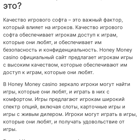
это?
Качество игрового софта – это важный фактор,
который влияет на игроков. Качество игрового
софта обеспечивает игрокам доступ к играм,
которые они любят, и обеспечивает им
безопасность и конфиденциальность. Honey Money
casino официальный сайт предлагает игрокам игры
с высоким качеством, которые обеспечивают им
доступ к играм, которые они любят.
В Honey Money casino зеркало игроки могут найти
игры, которые они любят, и играть в них с
комфортом. Игры предлагают игрокам широкий
спектр опций, включая слоты, карточные игры и
игры с живым дилером. Игроки могут играть в игры,
которые они любят, и получать удовольствие от
игры.