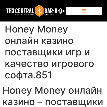
Honey Money
онлайн казино
поставщики игр и
качество игрового
софта.851
Honey Money онлайн
казино – поставщики