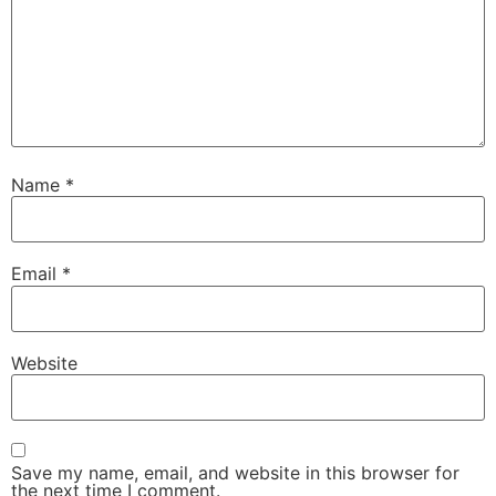
Name
*
Email
*
Website
Save my name, email, and website in this browser for
the next time I comment.