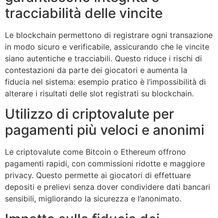
tracciabilità delle vincite
Le blockchain permettono di registrare ogni transazione
in modo sicuro e verificabile, assicurando che le vincite
siano autentiche e tracciabili. Questo riduce i rischi di
contestazioni da parte dei giocatori e aumenta la
fiducia nel sistema: esempio pratico è l’impossibilità di
alterare i risultati delle slot registrati su blockchain.
Utilizzo di criptovalute per
pagamenti più veloci e anonimi
Le criptovalute come Bitcoin o Ethereum offrono
pagamenti rapidi, con commissioni ridotte e maggiore
privacy. Questo permette ai giocatori di effettuare
depositi e prelievi senza dover condividere dati bancari
sensibili, migliorando la sicurezza e l’anonimato.