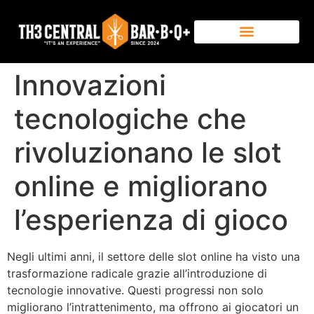
Innovazioni
tecnologiche che
rivoluzionano le slot
online e migliorano
l’esperienza di gioco
Negli ultimi anni, il settore delle slot online ha visto una
trasformazione radicale grazie all’introduzione di
tecnologie innovative. Questi progressi non solo
migliorano l’intrattenimento, ma offrono ai giocatori un