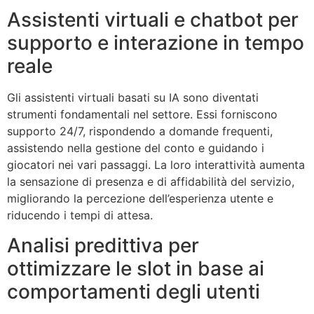
Assistenti virtuali e chatbot per
supporto e interazione in tempo
reale
Gli assistenti virtuali basati su IA sono diventati
strumenti fondamentali nel settore. Essi forniscono
supporto 24/7, rispondendo a domande frequenti,
assistendo nella gestione del conto e guidando i
giocatori nei vari passaggi. La loro interattività aumenta
la sensazione di presenza e di affidabilità del servizio,
migliorando la percezione dell’esperienza utente e
riducendo i tempi di attesa.
Analisi predittiva per
ottimizzare le slot in base ai
comportamenti degli utenti