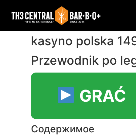
kasyno polska 14
Przewodnik po le
GRAĆ
Содержимое