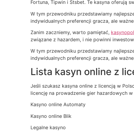
Fortuna, Tipwin i Stsbet. Te kasyna oferują s
W tym przewodniku przedstawiamy najlepsze k
indywidualnych preferencji gracza, ale ważne 
Zanim zaczniemy, warto pamiętać,
kasynopo
związane z hazardem, i nie powinni inwestow
W tym przewodniku przedstawiamy najlepsze k
indywidualnych preferencji gracza, ale ważne 
Lista kasyn online z li
Jeśli szukasz kasyna online z licencją w Pol
licencję na prowadzenie gier hazardowych w 
Kasyno online Automaty
Kasyno online Blik
Legalne kasyno