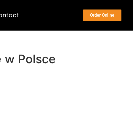
ontact
Order Online
e w Polsce