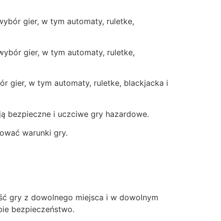
wybór gier, w tym automaty, ruletke,
wybór gier, w tym automaty, ruletke,
r gier, w tym automaty, ruletke, blackjacka i
ują bezpieczne i uczciwe gry hazardowe.
tować warunki gry.
wość gry z dowolnego miejsca i w dowolnym
obie bezpieczeństwo.