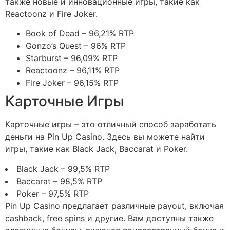
также новые и инновационные игры, такие как
Reactoonz и Fire Joker.
Book of Dead – 96,21% RTP
Gonzo’s Quest – 96% RTP
Starburst – 96,09% RTP
Reactoonz – 96,11% RTP
Fire Joker – 96,15% RTP
Карточные Игры
Карточные игры – это отличный способ заработать
деньги на Pin Up Casino. Здесь вы можете найти
игры, такие как Black Jack, Baccarat и Poker.
Black Jack – 99,5% RTP
Baccarat – 98,5% RTP
Poker – 97,5% RTP
Pin Up Casino предлагает различные payout, включая
cashback, free spins и другие. Вам доступны также