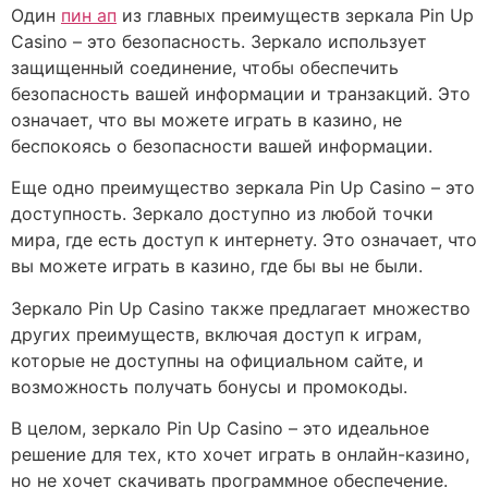
Один
пин ап
из главных преимуществ зеркала Pin Up
Casino – это безопасность. Зеркало использует
защищенный соединение, чтобы обеспечить
безопасность вашей информации и транзакций. Это
означает, что вы можете играть в казино, не
беспокоясь о безопасности вашей информации.
Еще одно преимущество зеркала Pin Up Casino – это
доступность. Зеркало доступно из любой точки
мира, где есть доступ к интернету. Это означает, что
вы можете играть в казино, где бы вы не были.
Зеркало Pin Up Casino также предлагает множество
других преимуществ, включая доступ к играм,
которые не доступны на официальном сайте, и
возможность получать бонусы и промокоды.
В целом, зеркало Pin Up Casino – это идеальное
решение для тех, кто хочет играть в онлайн-казино,
но не хочет скачивать программное обеспечение.