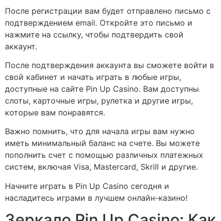
После регистрации вам будет отправлено письмо с
подтверждением email. Откройте это письмо и
нажмите на ссылку, чтобы подтвердить свой
аккаунт.
После подтверждения аккаунта вы сможете войти в
свой кабинет и начать играть в любые игры,
доступные на сайте Pin Up Casino. Вам доступны
слоты, карточные игры, рулетка и другие игры,
которые вам понравятся.
Важно помнить, что для начала игры вам нужно
иметь минимальный баланс на счете. Вы можете
пополнить счет с помощью различных платежных
систем, включая Visa, Mastercard, Skrill и другие.
Начните играть в Pin Up Casino сегодня и
насладитесь играми в лучшем онлайн-казино!
Зеркало Pin Up Casino: Как