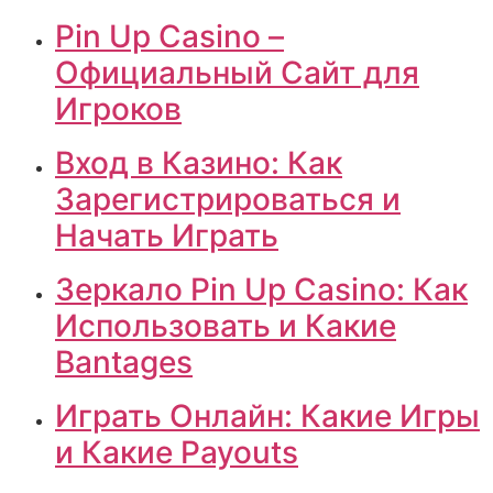
Pin Up Casino –
Официальный Сайт для
Игроков
Вход в Казино: Как
Зарегистрироваться и
Начать Играть
Зеркало Pin Up Casino: Как
Использовать и Какие
Вantages
Играть Онлайн: Какие Игры
и Какие Payouts