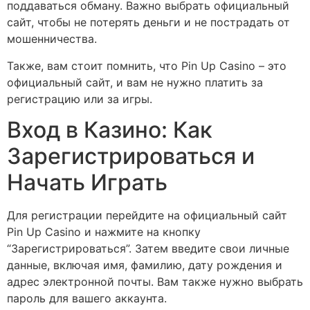
поддаваться обману. Важно выбрать официальный
сайт, чтобы не потерять деньги и не пострадать от
мошенничества.
Также, вам стоит помнить, что Pin Up Casino – это
официальный сайт, и вам не нужно платить за
регистрацию или за игры.
Вход в Казино: Как
Зарегистрироваться и
Начать Играть
Для регистрации перейдите на официальный сайт
Pin Up Casino и нажмите на кнопку
“Зарегистрироваться”. Затем введите свои личные
данные, включая имя, фамилию, дату рождения и
адрес электронной почты. Вам также нужно выбрать
пароль для вашего аккаунта.