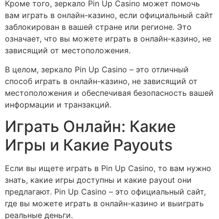
Кроме того, зеркало Pin Up Casino может помочь
вам играть в онлайн-казино, если официальный сайт
заблокирован в вашей стране или регионе. Это
означает, что вы можете играть в онлайн-казино, не
зависящий от местоположения.
В целом, зеркало Pin Up Casino – это отличный
способ играть в онлайн-казино, не зависящий от
местоположения и обеспечивая безопасность вашей
информации и транзакций.
Играть Онлайн: Какие
Игры и Какие Payouts
Если вы ищете играть в Pin Up Casino, то вам нужно
знать, какие игры доступны и какие payout они
предлагают. Pin Up Casino – это официальный сайт,
где вы можете играть в онлайн-казино и выиграть
реальные деньги.