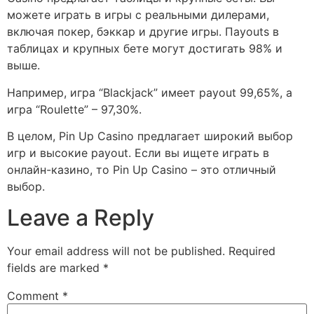
можете играть в игры с реальными дилерами,
включая покер, бэккар и другие игры. Пayouts в
таблицах и крупных бете могут достигать 98% и
выше.
Например, игра “Blackjack” имеет payout 99,65%, а
игра “Roulette” – 97,30%.
В целом, Pin Up Casino предлагает широкий выбор
игр и высокие payout. Если вы ищете играть в
онлайн-казино, то Pin Up Casino – это отличный
выбор.
Leave a Reply
Your email address will not be published.
Required
fields are marked
*
Comment
*