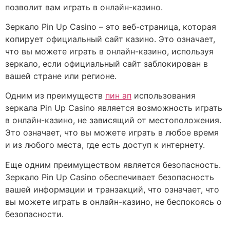
позволит вам играть в онлайн-казино.
Зеркало Pin Up Casino – это веб-страница, которая
копирует официальный сайт казино. Это означает,
что вы можете играть в онлайн-казино, используя
зеркало, если официальный сайт заблокирован в
вашей стране или регионе.
Одним из преимуществ
пин ап
использования
зеркала Pin Up Casino является возможность играть
в онлайн-казино, не зависящий от местоположения.
Это означает, что вы можете играть в любое время
и из любого места, где есть доступ к интернету.
Еще одним преимуществом является безопасность.
Зеркало Pin Up Casino обеспечивает безопасность
вашей информации и транзакций, что означает, что
вы можете играть в онлайн-казино, не беспокоясь о
безопасности.