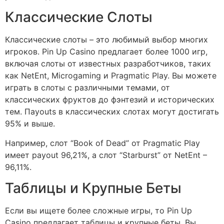
Классические Слоты
Классические слоты – это любимый выбор многих
игроков. Pin Up Casino предлагает более 1000 игр,
включая слоты от известных разработчиков, таких
как NetEnt, Microgaming и Pragmatic Play. Вы можете
играть в слоты с различными темами, от
классических фруктов до фэнтезий и исторических
тем. Пayouts в классических слотах могут достигать
95% и выше.
Например, слот “Book of Dead” от Pragmatic Play
имеет payout 96,21%, а слот “Starburst” от NetEnt –
96,11%.
Таблицы и Крупные Беты
Если вы ищете более сложные игры, то Pin Up
Casino предлагает таблицы и крупные беты. Вы