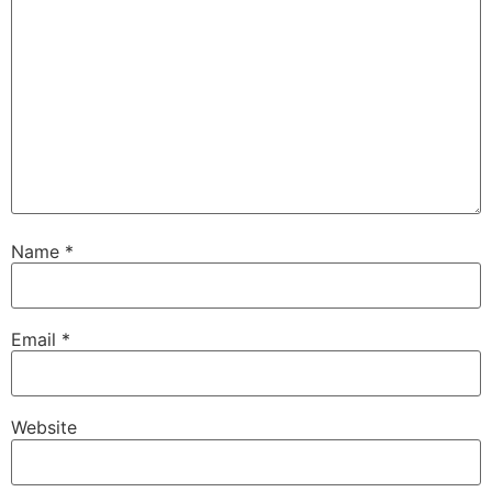
Name
*
Email
*
Website