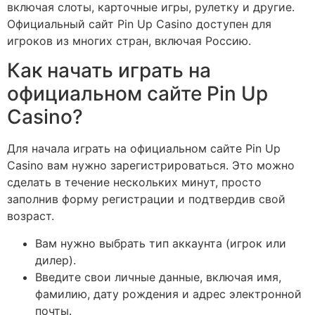
включая слоты, карточные игры, рулетку и другие.
Официальный сайт Pin Up Casino доступен для
игроков из многих стран, включая Россию.
Как начать играть на
официальном сайте Pin Up
Casino?
Для начала играть на официальном сайте Pin Up
Casino вам нужно зарегистрироваться. Это можно
сделать в течение нескольких минут, просто
заполнив форму регистрации и подтвердив свой
возраст.
Вам нужно выбрать тип аккаунта (игрок или
дилер).
Введите свои личные данные, включая имя,
фамилию, дату рождения и адрес электронной
почты.