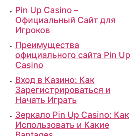
Pin Up Casino –
Официальный Сайт для
Игроков
Преимущества
официального сайта Pin Up
Casino
Вход в Казино: Как
Зарегистрироваться и
Начать Играть
Зеркало Pin Up Casino: Как
Использовать и Какие
Вantages