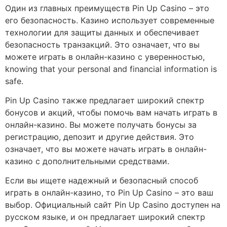
Один из главных преимуществ Pin Up Casino – это
его безопасность. Казино использует современные
технологии для защиты данных и обеспечивает
безопасность транзакций. Это означает, что вы
можете играть в онлайн-казино с уверенностью,
knowing that your personal and financial information is
safe.
Pin Up Casino также предлагает широкий спектр
бонусов и акций, чтобы помочь вам начать играть в
онлайн-казино. Вы можете получать бонусы за
регистрацию, депозит и другие действия. Это
означает, что вы можете начать играть в онлайн-
казино с дополнительными средствами.
Если вы ищете надежный и безопасный способ
играть в онлайн-казино, то Pin Up Casino – это ваш
выбор. Официальный сайт Pin Up Casino доступен на
русском языке, и он предлагает широкий спектр