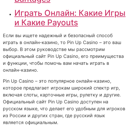
Играть Онлайн: Какие Игры
и Какие Payouts
Если вы ищете надежный и безопасный способ
играть в онлайн-казино, то Pin Up Casino – это ваш
выбор. В этом руководстве мы рассмотрим
официальный сайт Pin Up Casino, его преимущества
и функции, чтобы помочь вам начать играть в
онлайн-казино.
Pin Up Casino – это популярное онлайн-казино,
которое предлагает игрокам широкий спектр игр,
включая слоты, карточные игры, рулетку и другие.
Официальный сайт Pin Up Casino доступен на
русском языке, что делает его удобным для игроков
из России и других стран, где русский язык
является официальным.