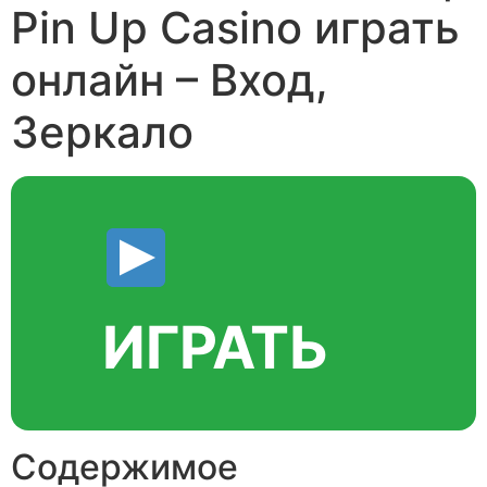
Pin Up Casino играть
онлайн – Вход,
Зеркало
ИГРАТЬ
Содержимое