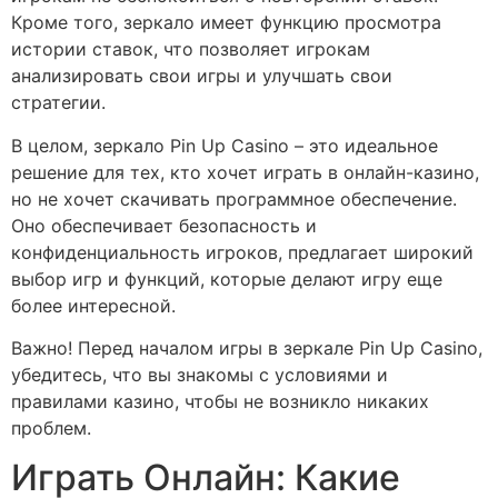
Кроме того, зеркало имеет функцию просмотра
истории ставок, что позволяет игрокам
анализировать свои игры и улучшать свои
стратегии.
В целом, зеркало Pin Up Casino – это идеальное
решение для тех, кто хочет играть в онлайн-казино,
но не хочет скачивать программное обеспечение.
Оно обеспечивает безопасность и
конфиденциальность игроков, предлагает широкий
выбор игр и функций, которые делают игру еще
более интересной.
Важно! Перед началом игры в зеркале Pin Up Casino,
убедитесь, что вы знакомы с условиями и
правилами казино, чтобы не возникло никаких
проблем.
Играть Онлайн: Какие