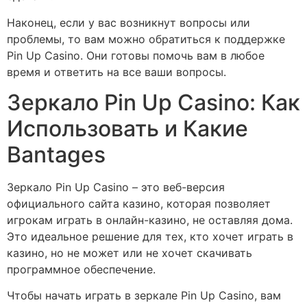
Наконец, если у вас возникнут вопросы или
проблемы, то вам можно обратиться к поддержке
Pin Up Casino. Они готовы помочь вам в любое
время и ответить на все ваши вопросы.
Зеркало Pin Up Casino: Как
Использовать и Какие
Вantages
Зеркало Pin Up Casino – это веб-версия
официального сайта казино, которая позволяет
игрокам играть в онлайн-казино, не оставляя дома.
Это идеальное решение для тех, кто хочет играть в
казино, но не может или не хочет скачивать
программное обеспечение.
Чтобы начать играть в зеркале Pin Up Casino, вам