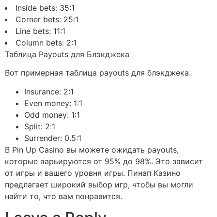
Inside bets: 35:1
Corner bets: 25:1
Line bets: 11:1
Column bets: 2:1
Таблица Payouts для Блэкджека
Вот примерная таблица payouts для блэкджека:
Insurance: 2:1
Even money: 1:1
Odd money: 1:1
Split: 2:1
Surrender: 0.5:1
В Pin Up Casino вы можете ожидать payouts,
которые варьируются от 95% до 98%. Это зависит
от игры и вашего уровня игры. Пинап Казино
предлагает широкий выбор игр, чтобы вы могли
найти то, что вам понравится.