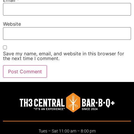
Email
*
Website
Save my name, email, and website in this browser for
the next time I comment.
Tues – Sat 11:00 am – 8:00 pm