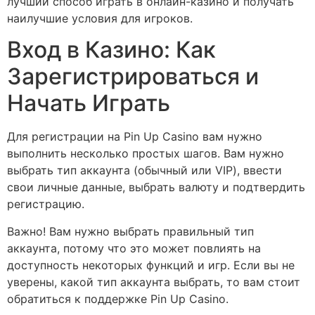
лучший способ играть в онлайн-казино и получать
наилучшие условия для игроков.
Вход в Казино: Как
Зарегистрироваться и
Начать Играть
Для регистрации на Pin Up Casino вам нужно
выполнить несколько простых шагов. Вам нужно
выбрать тип аккаунта (обычный или VIP), ввести
свои личные данные, выбрать валюту и подтвердить
регистрацию.
Важно! Вам нужно выбрать правильный тип
аккаунта, потому что это может повлиять на
доступность некоторых функций и игр. Если вы не
уверены, какой тип аккаунта выбрать, то вам стоит
обратиться к поддержке Pin Up Casino.