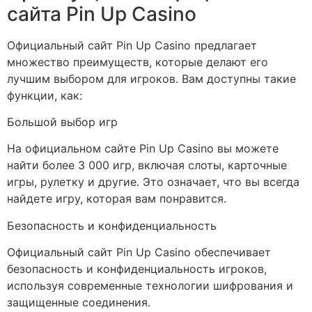
сайта Pin Up Casino
Официальный сайт Pin Up Casino предлагает
множество преимуществ, которые делают его
лучшим выбором для игроков. Вам доступны такие
функции, как:
Большой выбор игр
На официальном сайте Pin Up Casino вы можете
найти более 3 000 игр, включая слоты, карточные
игры, рулетку и другие. Это означает, что вы всегда
найдете игру, которая вам понравится.
Безопасность и конфиденциальность
Официальный сайт Pin Up Casino обеспечивает
безопасность и конфиденциальность игроков,
используя современные технологии шифрования и
защищенные соединения.