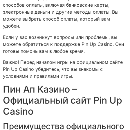
способов оплаты, включая банковские карты,
электронные деньги и другие методы оплаты. Вы
можете выбрать способ оплаты, который вам
удобен.
Если у вас возникнут вопросы или проблемы, вы
можете обратиться к поддержке Pin Up Casino. Они
готовы помочь вам в любое время.
Важно! Перед началом игры на официальном сайте
Pin Up Casino убедитесь, что вы знакомы с
условиями и правилами игры.
Пин Ап Казино –
Официальный сайт Pin Up
Casino
Преимущества официального