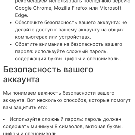
рекомендуем использовать последнюю версию
Google Chrome, Mozilla Firefox или Microsoft
Edge.
Обеспечьте безопасность вашего аккаунта: не
делайте доступ к вашему аккаунту на общих
компьютерах или устройствах.
Обратите внимание на безопасность вашего
пароля: используйте сложный пароль,
содержащий буквы, цифры и спецсимволы.
Безопасность вашего
аккаунта
Мы понимаем важность безопасности вашего
аккаунта. Вот несколько способов, которые помогут
вам защитить его:
Используйте сложный пароль: пароль должен
содержать минимум 8 символов, включая буквы,
цифры и спецсимволы.