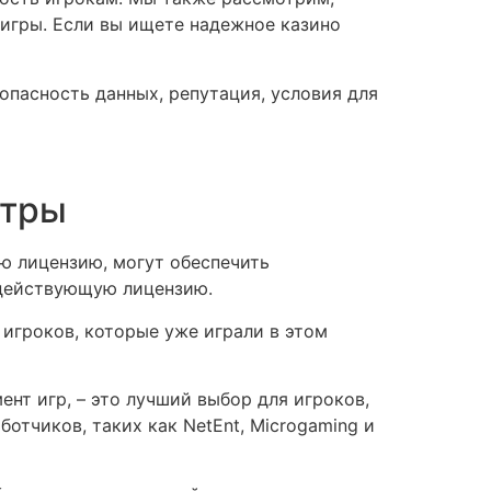
 игры. Если вы ищете надежное казино
опасность данных, репутация, условия для
етры
ю лицензию, могут обеспечить
т действующую лицензию.
игроков, которые уже играли в этом
нт игр, – это лучший выбор для игроков,
отчиков, таких как NetEnt, Microgaming и