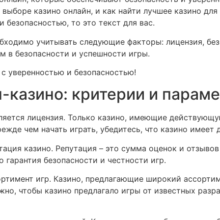
выборе казино онлайн, и как найти лучшее казино для
и безопасностью, то это текст для вас.
бходимо учитывать следующие факторы: лицензия, без
м в безопасности и успешности игры.
 с уверенностью и безопасностью!
-казино: критерии и парам
яется лицензия. Только казино, имеющие действующу
прежде чем начать играть, убедитесь, что казино имее
ция казино. Репутация – это сумма оценок и отзывов 
о гарантия безопасности и честности игр.
тимент игр. Казино, предлагающие широкий ассортиме
но, чтобы казино предлагало игры от известных разраб