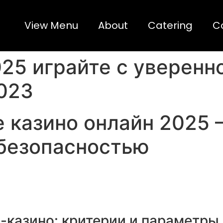
View Menu
About
Catering
C
025 играйте с уверенн
023
казино онлайн 2025 –
 безопасностью
-казино: критерии и параметры