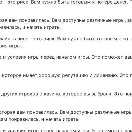
о – это риск. Вам нужно быть готовым к потере денег.
орая вам понравилась. Вам доступны различные игры, в
авилась, и начать играть.
лайн-казино – это риск. Вам нужно быть готовым к пот
вия игры.
а и условия игры перед началом игры. Это поможет ва
 которое имеет хорошую репутацию и лицензию. Это г
 других игроков о казино, которое вы выбрали. Это п
оторая вам понравилась. Вам доступны различные игры
ам понравилась, и начать играть.
а и условия игры перед началом игры. Это поможет ва