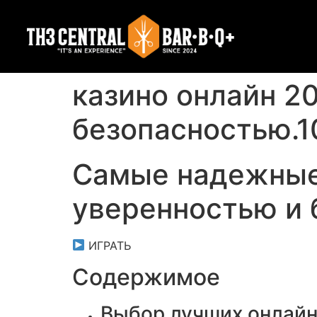
казино онлайн 2
безопасностью.1
Самые надежные 
уверенностью и
ИГРАТЬ
Содержимое
Выбор лучших онлайн