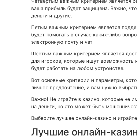
Четвертым важным критерием является без
ваша прибыль будет защищена. Важно, что
деньги и другие.
Пятым важным критерием является поддерж
будет помогать в случае каких-либо вопро
электронную почту и чат.
Шестым важным критерием является досту
для игроков, которые ищут возможность и
будет работать на любом устройстве.
Вот основные критерии и параметры, кото
личное предпочтение, и вам нужно выбрать
Важно! Не играйте в казино, которые не 
на деньги, но это может быть мошенничес
Выберите лучшее онлайн-казино и играйте
Лучшие онлайн-казин