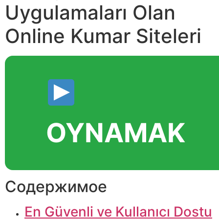
Uygulamaları Olan
Online Kumar Siteleri
OYNAMAK
Содержимое
En Güvenli ve Kullanıcı Dostu