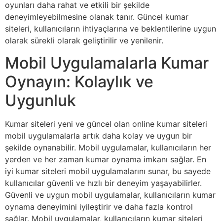
oyunları daha rahat ve etkili bir şekilde
deneyimleyebilmesine olanak tanır. Güncel kumar
siteleri, kullanıcıların ihtiyaçlarına ve beklentilerine uygun
olarak sürekli olarak geliştirilir ve yenilenir.
Mobil Uygulamalarla Kumar
Oynayın: Kolaylık ve
Uygunluk
Kumar siteleri yeni ve güncel olan online kumar siteleri
mobil uygulamalarla artık daha kolay ve uygun bir
şekilde oynanabilir. Mobil uygulamalar, kullanıcıların her
yerden ve her zaman kumar oynama imkanı sağlar. En
iyi kumar siteleri mobil uygulamalarını sunar, bu sayede
kullanıcılar güvenli ve hızlı bir deneyim yaşayabilirler.
Güvenli ve uygun mobil uygulamalar, kullanıcıların kumar
oynama deneyimini iyileştirir ve daha fazla kontrol
sağlar. Mobil uygulamalar, kullanıcıların kumar siteleri