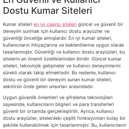
Dostu Kumar Siteleri
Kumar siteleri
en iyi casino siteleri
güncel ve güvenli bir
deneyim sunmak için kullanıcı dostu arayüzler ve
güvenliği önceliğe almışlardır. En iyi kumar siteleri,
kullanıcıların ihtiyaçlarına ve beklentilerine uygun olarak
tasarlanmıştır. Güvenliği ve kullanıcı dostu arayüzleri, bu
sitelerin en önemli özelliklerinden biridir. Güncel kumar
siteleri, teknolojik gelişmeler ve kullanıcı deneyimlerini
sürekli olarak takip etmektedir. Bu nedenle, kullanıcı
dostu ve güvenli bir deneyim sunan kumar siteleri,
sektörün önde gelen unsurları arasındadır.
Uygun güvenlik önlemleri ve şifreleme teknolojileri
sayesinde, kullanıcıların bilgileri ve para transferleri
güvenli bir ortamda gerçekleştirilir. Ayrıca, kullanıcı
dostu arayüzler, sitelerdeki çeşitli fonksiyonları kolay bir
şekilde kullanabilmek için tasarlanmıştır. Bu, kullanıcıların