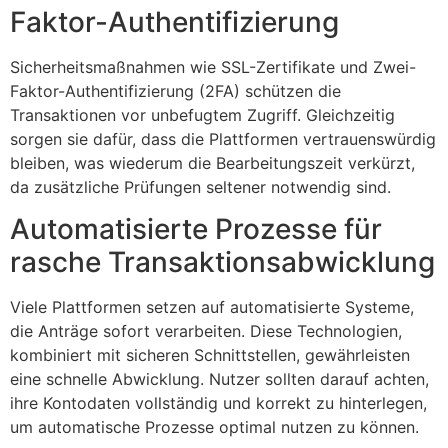
Faktor-Authentifizierung
Sicherheitsmaßnahmen wie SSL-Zertifikate und Zwei-
Faktor-Authentifizierung (2FA) schützen die
Transaktionen vor unbefugtem Zugriff. Gleichzeitig
sorgen sie dafür, dass die Plattformen vertrauenswürdig
bleiben, was wiederum die Bearbeitungszeit verkürzt,
da zusätzliche Prüfungen seltener notwendig sind.
Automatisierte Prozesse für
rasche Transaktionsabwicklung
Viele Plattformen setzen auf automatisierte Systeme,
die Anträge sofort verarbeiten. Diese Technologien,
kombiniert mit sicheren Schnittstellen, gewährleisten
eine schnelle Abwicklung. Nutzer sollten darauf achten,
ihre Kontodaten vollständig und korrekt zu hinterlegen,
um automatische Prozesse optimal nutzen zu können.