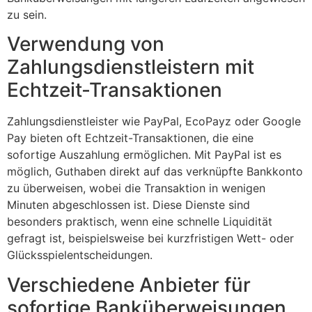
zu sein.
Verwendung von
Zahlungsdienstleistern mit
Echtzeit-Transaktionen
Zahlungsdienstleister wie PayPal, EcoPayz oder Google
Pay bieten oft Echtzeit-Transaktionen, die eine
sofortige Auszahlung ermöglichen. Mit PayPal ist es
möglich, Guthaben direkt auf das verknüpfte Bankkonto
zu überweisen, wobei die Transaktion in wenigen
Minuten abgeschlossen ist. Diese Dienste sind
besonders praktisch, wenn eine schnelle Liquidität
gefragt ist, beispielsweise bei kurzfristigen Wett- oder
Glücksspielentscheidungen.
Verschiedene Anbieter für
sofortige Banküberweisungen