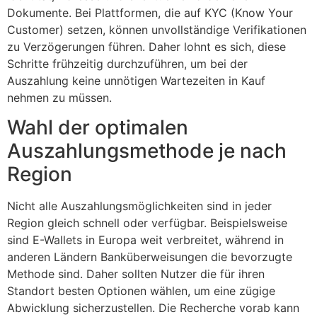
Dokumente. Bei Plattformen, die auf KYC (Know Your
Customer) setzen, können unvollständige Verifikationen
zu Verzögerungen führen. Daher lohnt es sich, diese
Schritte frühzeitig durchzuführen, um bei der
Auszahlung keine unnötigen Wartezeiten in Kauf
nehmen zu müssen.
Wahl der optimalen
Auszahlungsmethode je nach
Region
Nicht alle Auszahlungsmöglichkeiten sind in jeder
Region gleich schnell oder verfügbar. Beispielsweise
sind E-Wallets in Europa weit verbreitet, während in
anderen Ländern Banküberweisungen die bevorzugte
Methode sind. Daher sollten Nutzer die für ihren
Standort besten Optionen wählen, um eine zügige
Abwicklung sicherzustellen. Die Recherche vorab kann