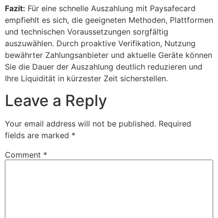
Fazit:
Für eine schnelle Auszahlung mit Paysafecard
empfiehlt es sich, die geeigneten Methoden, Plattformen
und technischen Voraussetzungen sorgfältig
auszuwählen. Durch proaktive Verifikation, Nutzung
bewährter Zahlungsanbieter und aktuelle Geräte können
Sie die Dauer der Auszahlung deutlich reduzieren und
Ihre Liquidität in kürzester Zeit sicherstellen.
Leave a Reply
Your email address will not be published.
Required
fields are marked
*
Comment
*