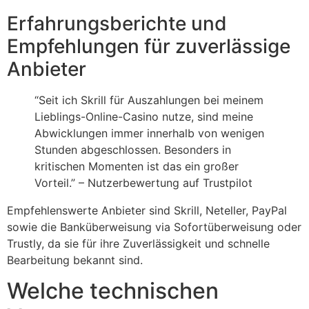
Erfahrungsberichte und
Empfehlungen für zuverlässige
Anbieter
“Seit ich Skrill für Auszahlungen bei meinem
Lieblings-Online-Casino nutze, sind meine
Abwicklungen immer innerhalb von wenigen
Stunden abgeschlossen. Besonders in
kritischen Momenten ist das ein großer
Vorteil.” – Nutzerbewertung auf Trustpilot
Empfehlenswerte Anbieter sind Skrill, Neteller, PayPal
sowie die Banküberweisung via Sofortüberweisung oder
Trustly, da sie für ihre Zuverlässigkeit und schnelle
Bearbeitung bekannt sind.
Welche technischen