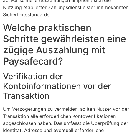
ab. Für schnelle Auszahlungen empfiehlt sich die
Nutzung etablierter Zahlungsdienstleister mit bekannten
Sicherheitsstandards.
Welche praktischen
Schritte gewährleisten eine
zügige Auszahlung mit
Paysafecard?
Verifikation der
Kontoinformationen vor der
Transaktion
Um Verzögerungen zu vermeiden, sollten Nutzer vor der
Transaktion alle erforderlichen Kontoverifikationen
abgeschlossen haben. Das umfasst die Überprüfung der
Identität, Adresse und eventuell erforderliche