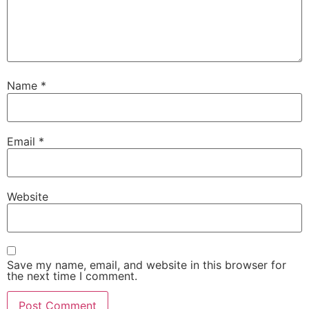
Name
*
Email
*
Website
Save my name, email, and website in this browser for
the next time I comment.