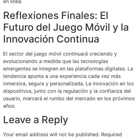
en línea.
Reflexiones Finales: El
Futuro del Juego Móvil y la
Innovación Continua
El sector del juego móvil continuará creciendo y
evolucionando a medida que las tecnologías
emergentes se integren en las plataformas digitales. La
tendencia apunta a una experiencia cada vez más
inmersiva, segura y personalizada. La innovación en los
dispositivos, junto con la regulación y la confianza del
usuario, marcará el rumbo del mercado en los próximos
años.
Leave a Reply
Your email address will not be published.
Required