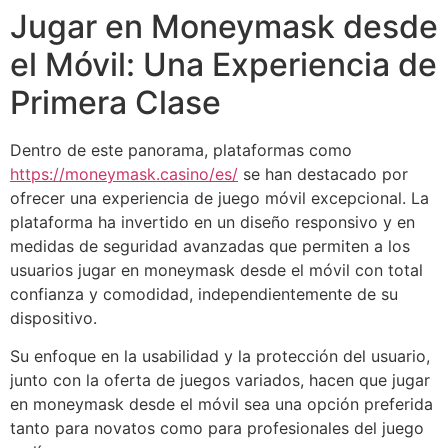
Jugar en Moneymask desde
el Móvil: Una Experiencia de
Primera Clase
Dentro de este panorama, plataformas como
https://moneymask.casino/es/
se han destacado por
ofrecer una experiencia de juego móvil excepcional. La
plataforma ha invertido en un diseño responsivo y en
medidas de seguridad avanzadas que permiten a los
usuarios jugar en moneymask desde el móvil con total
confianza y comodidad, independientemente de su
dispositivo.
Su enfoque en la usabilidad y la protección del usuario,
junto con la oferta de juegos variados, hacen que jugar
en moneymask desde el móvil sea una opción preferida
tanto para novatos como para profesionales del juego