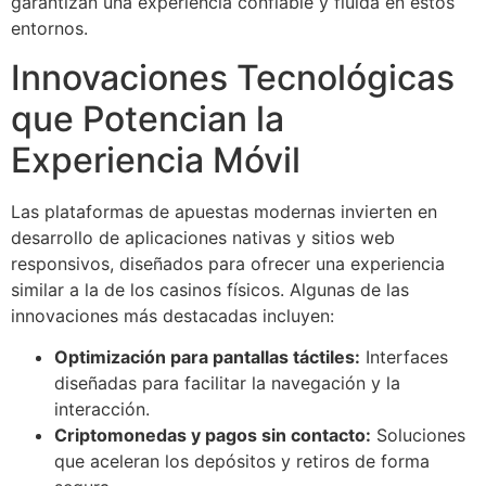
garantizan una experiencia confiable y fluida en estos
entornos.
Innovaciones Tecnológicas
que Potencian la
Experiencia Móvil
Las plataformas de apuestas modernas invierten en
desarrollo de aplicaciones nativas y sitios web
responsivos, diseñados para ofrecer una experiencia
similar a la de los casinos físicos. Algunas de las
innovaciones más destacadas incluyen:
Optimización para pantallas táctiles:
Interfaces
diseñadas para facilitar la navegación y la
interacción.
Criptomonedas y pagos sin contacto:
Soluciones
que aceleran los depósitos y retiros de forma