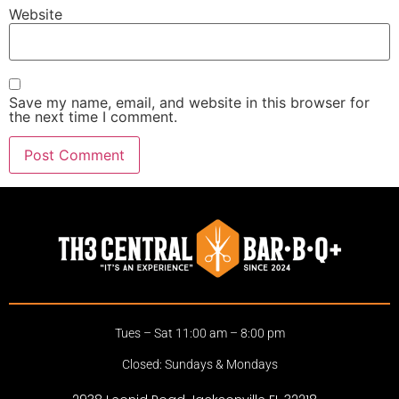
Website
Save my name, email, and website in this browser for
the next time I comment.
Tues – Sat 11:00 am – 8:00 pm
Closed: Sundays & Mondays