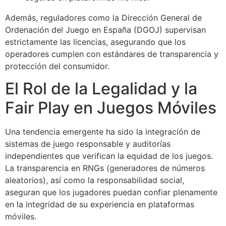
Además, reguladores como la Dirección General de
Ordenación del Juego en España (DGOJ) supervisan
estrictamente las licencias, asegurando que los
operadores cumplen con estándares de transparencia y
protección del consumidor.
El Rol de la Legalidad y la
Fair Play en Juegos Móviles
Una tendencia emergente ha sido la integración de
sistemas de juego responsable y auditorías
independientes que verifican la equidad de los juegos.
La transparencia en RNGs (generadores de números
aleatorios), así como la responsabilidad social,
aseguran que los jugadores puedan confiar plenamente
en la integridad de su experiencia en plataformas
móviles.