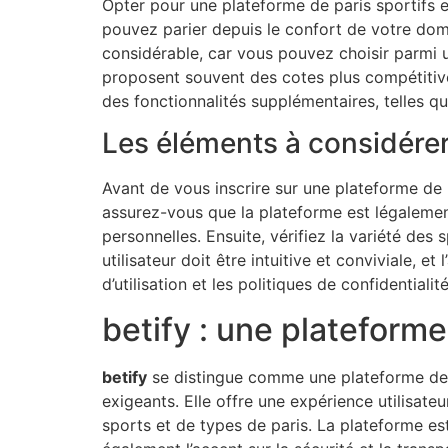
Opter pour une plateforme de paris sportifs e
pouvez parier depuis le confort de votre dom
considérable, car vous pouvez choisir parmi u
proposent souvent des cotes plus compétitives
des fonctionnalités supplémentaires, telles qu
Les éléments à considérer
Avant de vous inscrire sur une plateforme de p
assurez-vous que la plateforme est légalement
personnelles. Ensuite, vérifiez la variété des
utilisateur doit être intuitive et conviviale, e
d’utilisation et les politiques de confidentiali
betify : une plateform
betify
se distingue comme une plateforme de p
exigeants. Elle offre une expérience utilisateu
sports et de types de paris. La plateforme e