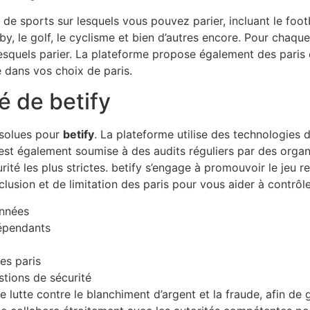
 sports sur lesquels vous pouvez parier, incluant le football
ugby, le golf, le cyclisme et bien d’autres encore. Pour cha
lesquels parier. La plateforme propose également des paris
é dans vos choix de paris.
té de betify
absolues pour
betify
. La plateforme utilise des technologies
e est également soumise à des audits réguliers par des orga
ité les plus strictes. betify s’engage à promouvoir le jeu r
lusion et de limitation des paris pour vous aider à contrôler
onnées
dépendants
des paris
stions de sécurité
 lutte contre le blanchiment d’argent et la fraude, afin de 