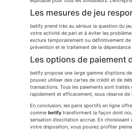
équitable pour tous les utilisateurs. L’entrepr
Les mesures de jeu respo
betify prend très au sérieux la question du j
votre activité de pari et à éviter les problèm
exclure temporairement ou définitivement de 
prévention et le traitement de la dépendance 
Les options de paiement d
betify propose une large gamme d’options de 
pouvez utiliser des cartes de crédit et de dé
transactions. Tous les paiements sont traités
rapidement et efficacement, sous réserve de la
En conclusion, les paris sportifs en ligne of
comme
betify
transforment la façon dont nou
sensation d’excitation accrue. En choisissant 
votre disposition, vous pouvez profiter plein