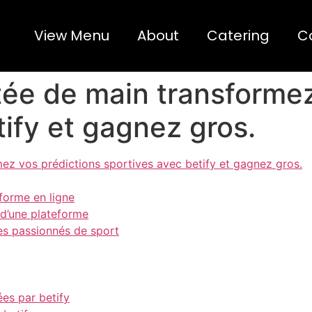
View Menu
About
Catering
C
tée de main transformez
tify et gagnez gros.
mez vos prédictions sportives avec betify et gagnez gros.
eforme en ligne
 d’une plateforme
les passionnés de sport
es par betify