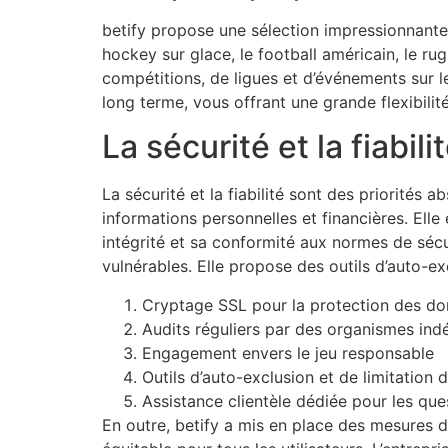
betify propose une sélection impressionnante de
hockey sur glace, le football américain, le r
compétitions, de ligues et d’événements sur 
long terme, vous offrant une grande flexibilit
La sécurité et la fiabili
La sécurité et la fiabilité sont des priorités 
informations personnelles et financières. Ell
intégrité et sa conformité aux normes de sécur
vulnérables. Elle propose des outils d’auto-exc
Cryptage SSL pour la protection des d
Audits réguliers par des organismes in
Engagement envers le jeu responsable
Outils d’auto-exclusion et de limitation 
Assistance clientèle dédiée pour les que
En outre, betify a mis en place des mesures de