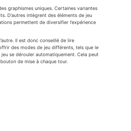
 des graphismes uniques. Certaines variantes
ts. D’autres intègrent des éléments de jeu
tions permettent de diversifier l’expérience
autre. Il est donc conseillé de lire
frir des modes de jeu différents, tels que le
e jeu se dérouler automatiquement. Cela peut
e bouton de mise à chaque tour.