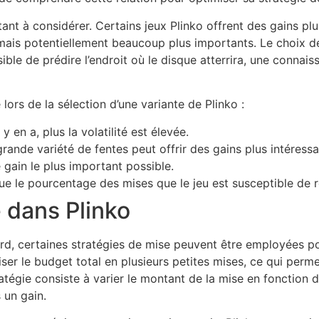
rtant à considérer. Certains jeux Plinko offrent des gains pl
 mais potentiellement beaucoup plus importants. Le choix 
ssible de prédire l’endroit où le disque atterrira, une con
ors de la sélection d’une variante de Plinko :
y en a, plus la volatilité est élevée.
rande variété de fentes peut offrir des gains plus intéressa
 gain le plus important possible.
que le pourcentage des mises que le jeu est susceptible de r
 dans Plinko
ard, certaines stratégies de mise peuvent être employées po
ser le budget total en plusieurs petites mises, ce qui perm
atégie consiste à varier le montant de la mise en fonction 
 un gain.