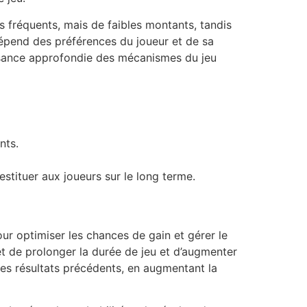
us fréquents, mais de faibles montants, tandis
dépend des préférences du joueur et de sa
naissance approfondie des mécanismes du jeu
nts.
estituer aux joueurs sur le long terme.
ur optimiser les chances de gain et gérer le
et de prolonger la durée de jeu et d’augmenter
des résultats précédents, en augmentant la