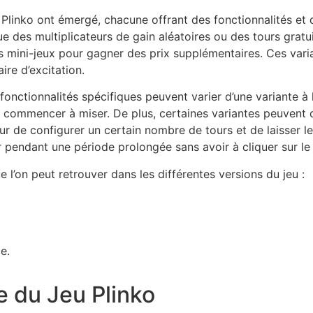
 Plinko ont émergé, chacune offrant des fonctionnalités et
 des multiplicateurs de gain aléatoires ou des tours gratui
s mini-jeux pour gagner des prix supplémentaires. Ces varia
ire d’excitation.
fonctionnalités spécifiques peuvent varier d’une variante à l’
e commencer à miser. De plus, certaines variantes peuvent of
r de configurer un certain nombre de tours et de laisser l
uer pendant une période prolongée sans avoir à cliquer sur l
l’on peut retrouver dans les différentes versions du jeu :
e.
e du Jeu Plinko