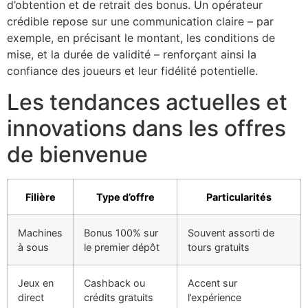
d’obtention et de retrait des bonus. Un opérateur
crédible repose sur une communication claire – par
exemple, en précisant le montant, les conditions de
mise, et la durée de validité – renforçant ainsi la
confiance des joueurs et leur fidélité potentielle.
Les tendances actuelles et
innovations dans les offres
de bienvenue
Filière
Type d’offre
Particularités
Machines
Bonus 100% sur
Souvent assorti de
à sous
le premier dépôt
tours gratuits
Jeux en
Cashback ou
Accent sur
direct
crédits gratuits
l’expérience