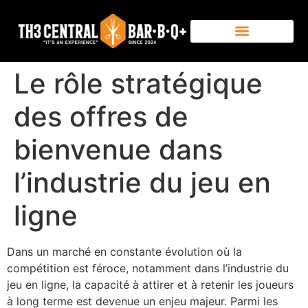
Le rôle stratégique
des offres de
bienvenue dans
l’industrie du jeu en
ligne
Dans un marché en constante évolution où la
compétition est féroce, notamment dans l’industrie du
jeu en ligne, la capacité à attirer et à retenir les joueurs
à long terme est devenue un enjeu majeur. Parmi les