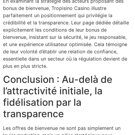
En examinant la stratégie des acteurs proposant des
bonus de bienvenue, Tropisino Casino illustre
parfaitement un positionnement qui privilégie la
crédibilité et la transparence. Leur page dédiée détaille
explicitement les conditions de leur bonus de
bienvenue, insistant sur la sécurité, le jeu responsable,
et une expérience utilisateur optimisée. Cela témoigne
de leur volonté d’établir une relation de confiance,
essentielle dans un secteur où la régulation devient de
plus en plus stricte.
Conclusion : Au-delà de
l’attractivité initiale, la
fidélisation par la
transparence
Les offres de bienvenue ne sont pas simplement un