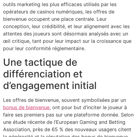
outils marketing les plus efficaces utilisés par les
opérateurs de casinos numériques, les offres de
bienvenue occupent une place centrale. Leur
conception, leur crédibilité, et leur alignement avec les
attentes des joueurs sont désormais analysés avec un
œil critique, tant pour leur impact sur la croissance que
pour leur conformité réglementaire.
Une tactique de
différenciation et
d’engagement initial
Les offres de bienvenue, souvent symbolisées par un
bonus de bienvenue
, ont pour but d’inciter le joueur à
faire ses premiers pas sur une plateforme donnée. Selon
une étude récente de l’European Gaming and Betting
Association, près de 65 % des nouveaux usagers citent
la générosité et la réputation des bonus de bienvenue