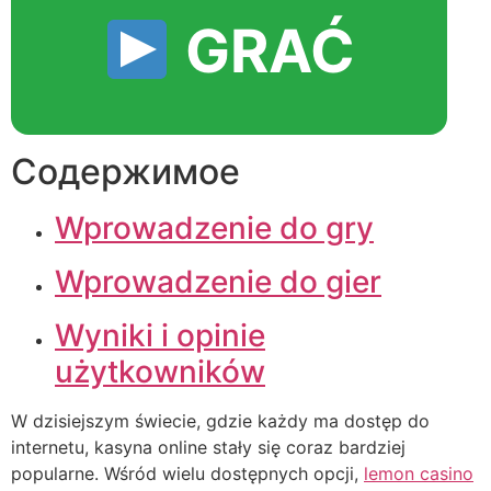
GRAĆ
Содержимое
Wprowadzenie do gry
Wprowadzenie do gier
Wyniki i opinie
użytkowników
W dzisiejszym świecie, gdzie każdy ma dostęp do
internetu, kasyna online stały się coraz bardziej
popularne. Wśród wielu dostępnych opcji,
lemon casino