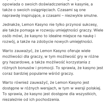
opowiada o swoich doświadczeniach w kasynie, a
także o swoich osiągnięciach. Czasami są one
naprawdę inspirujące, a czasami – niezwykle smutne.
Jednakże, Lemon Kasyno nie tylko przynosi sukcesy,
ale także pomaga w rozwoju umiejętności graczy. Wiele
osób mówi, że kasyno to idealne miejsce na naukę i
rozwój, a także na zdobycie nowych umiejętności.
Warto zauważyć, że Lemon Kasyno oferuje wiele
możliwości dla graczy, w tym możliwość gry w różne
gry hazardowe, a także możliwość korzystania z
różnych bonusów i promocji. To sprawia, że kasyno jest
coraz bardziej popularne wśród graczy.
Warto również zauważyć, że Lemon Kasyno jest
dostępne w różnych wersjach, w tym w wersji polskiej.
To sprawia, że kasyno jest dostępne dla wszystkich,
niezależnie od ich pochodzenia.