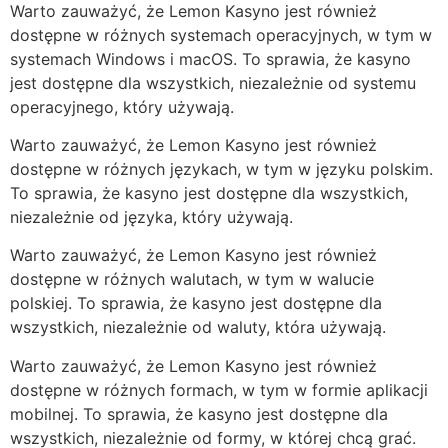
Warto zauważyć, że Lemon Kasyno jest również
dostępne w różnych systemach operacyjnych, w tym w
systemach Windows i macOS. To sprawia, że kasyno
jest dostępne dla wszystkich, niezależnie od systemu
operacyjnego, który używają.
Warto zauważyć, że Lemon Kasyno jest również
dostępne w różnych językach, w tym w języku polskim.
To sprawia, że kasyno jest dostępne dla wszystkich,
niezależnie od języka, który używają.
Warto zauważyć, że Lemon Kasyno jest również
dostępne w różnych walutach, w tym w walucie
polskiej. To sprawia, że kasyno jest dostępne dla
wszystkich, niezależnie od waluty, która używają.
Warto zauważyć, że Lemon Kasyno jest również
dostępne w różnych formach, w tym w formie aplikacji
mobilnej. To sprawia, że kasyno jest dostępne dla
wszystkich, niezależnie od formy, w której chcą grać.