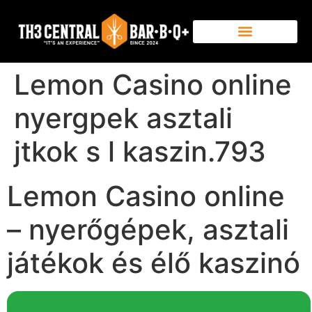
Lemon Casino online
nyergpek asztali
jtkok s l kaszin.793
Lemon Casino online
– nyerőgépek, asztali
játékok és élő kaszinó