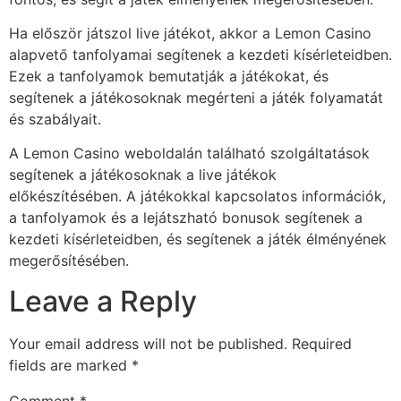
Ha először játszol live játékot, akkor a Lemon Casino
alapvető tanfolyamai segítenek a kezdeti kísérleteidben.
Ezek a tanfolyamok bemutatják a játékokat, és
segítenek a játékosoknak megérteni a játék folyamatát
és szabályait.
A Lemon Casino weboldalán található szolgáltatások
segítenek a játékosoknak a live játékok
előkészítésében. A játékokkal kapcsolatos információk,
a tanfolyamok és a lejátszható bonusok segítenek a
kezdeti kísérleteidben, és segítenek a játék élményének
megerősítésében.
Leave a Reply
Your email address will not be published.
Required
fields are marked
*
Comment
*