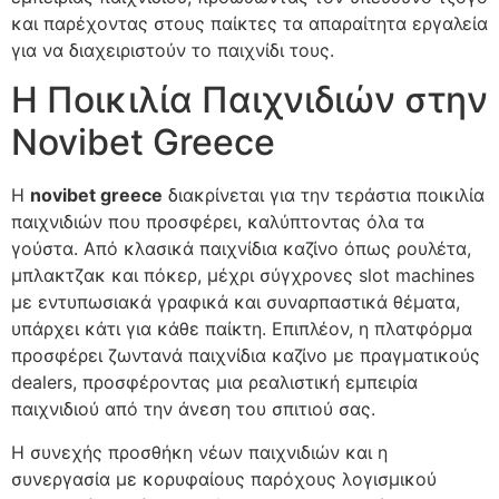
και παρέχοντας στους παίκτες τα απαραίτητα εργαλεία
για να διαχειριστούν το παιχνίδι τους.
Η Ποικιλία Παιχνιδιών στην
Novibet Greece
Η
novibet greece
διακρίνεται για την τεράστια ποικιλία
παιχνιδιών που προσφέρει, καλύπτοντας όλα τα
γούστα. Από κλασικά παιχνίδια καζίνο όπως ρουλέτα,
μπλακτζακ και πόκερ, μέχρι σύγχρονες slot machines
με εντυπωσιακά γραφικά και συναρπαστικά θέματα,
υπάρχει κάτι για κάθε παίκτη. Επιπλέον, η πλατφόρμα
προσφέρει ζωντανά παιχνίδια καζίνο με πραγματικούς
dealers, προσφέροντας μια ρεαλιστική εμπειρία
παιχνιδιού από την άνεση του σπιτιού σας.
Η συνεχής προσθήκη νέων παιχνιδιών και η
συνεργασία με κορυφαίους παρόχους λογισμικού