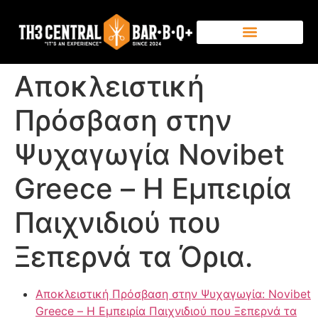
Αποκλειστική
Πρόσβαση στην
Ψυχαγωγία Novibet
Greece – Η Εμπειρία
Παιχνιδιού που
Ξεπερνά τα Όρια.
Αποκλειστική Πρόσβαση στην Ψυχαγωγία: Novibet
Greece – Η Εμπειρία Παιχνιδιού που Ξεπερνά τα