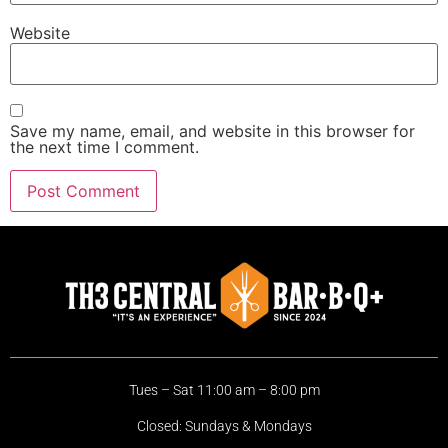
Website
Save my name, email, and website in this browser for
the next time I comment.
Tues – Sat 11:00 am – 8:00 pm
Closed: Sundays & Mondays