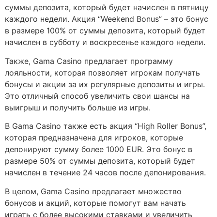
суммы депозита, который будет начислен в пятницу
каждого недели. Акция “Weekend Bonus” – это бонус
в размере 100% от суммы депозита, который будет
начислен в субботу и воскресенье каждого недели.
Также, Gama Casino предлагает программу
лояльности, которая позволяет игрокам получать
бонусы и акции за их регулярные депозиты и игры.
Это отличный способ увеличить свои шансы на
выигрыш и получить больше из игры.
В Gama Casino также есть акция “High Roller Bonus”,
которая предназначена для игроков, которые
депонируют сумму более 1000 EUR. Это бонус в
размере 50% от суммы депозита, который будет
начислен в течение 24 часов после депонирования.
В целом, Gama Casino предлагает множество
бонусов и акций, которые помогут вам начать
играть с более высокими ставками и увеличить