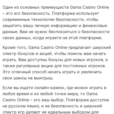
Один из основных преимуществ Gama Casino Online
– это его безопасность. Платформа использует
современные технологии безопасности, чтобы
защитить вашу личную информацию и финансовые
данные. Вам не нужно беспокоиться о безопасности
своих данных, когда играете на этой платформе.
Кроме того, Gama Casino Online предлагает широкий
спектр бонусов и акций, чтобы помочь вам начать
играть. Вам доступны бонусы для новых игроков, а
также регулярные акции для постоянных игроков.
Это отличный способ начать играть и увеличить
свои шансы на выигрыш.
Если вы ищете онлайн-казино, где можно играть в
любое время и из любой точки мира, то Gama
Casino Online – это ваш выбор. Платформа доступна
на русском языке, и ее безопасность и широкий
спектр игр делают ее идеальным выбором для