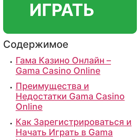
ИГРАТЬ
Содержимое
Гама Казино Онлайн –
Gama Casino Online
Преимущества и
Недостатки Gama Casino
Online
Как Зарегистрироваться и
Начать Играть в Gama