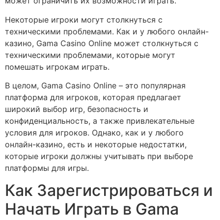
может ограничить их возможности играть.
Некоторые игроки могут столкнуться с
техническими проблемами. Как и у любого онлайн-
казино, Gama Casino Online может столкнуться с
техническими проблемами, которые могут
помешать игрокам играть.
В целом, Gama Casino Online – это популярная
платформа для игроков, которая предлагает
широкий выбор игр, безопасность и
конфиденциальность, а также привлекательные
условия для игроков. Однако, как и у любого
онлайн-казино, есть и некоторые недостатки,
которые игроки должны учитывать при выборе
платформы для игры.
Как Зарегистрироваться и
Начать Играть в Gama