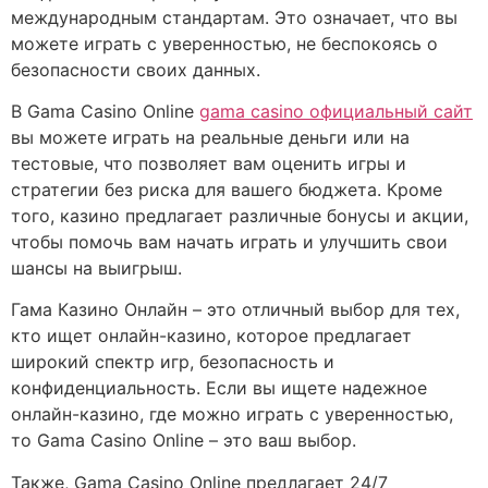
международным стандартам. Это означает, что вы
можете играть с уверенностью, не беспокоясь о
безопасности своих данных.
В Gama Casino Online
gama casino официальный сайт
вы можете играть на реальные деньги или на
тестовые, что позволяет вам оценить игры и
стратегии без риска для вашего бюджета. Кроме
того, казино предлагает различные бонусы и акции,
чтобы помочь вам начать играть и улучшить свои
шансы на выигрыш.
Гама Казино Онлайн – это отличный выбор для тех,
кто ищет онлайн-казино, которое предлагает
широкий спектр игр, безопасность и
конфиденциальность. Если вы ищете надежное
онлайн-казино, где можно играть с уверенностью,
то Gama Casino Online – это ваш выбор.
Также, Gama Casino Online предлагает 24/7