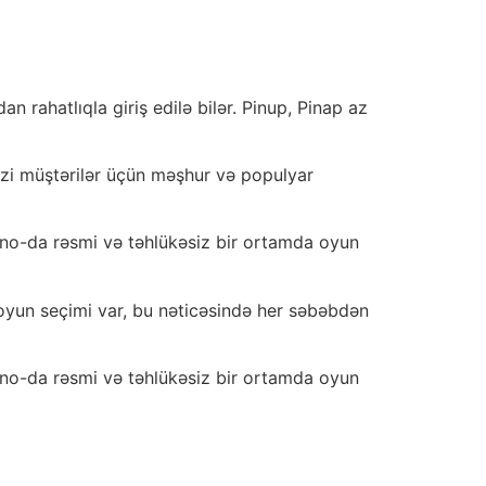
 rahatlıqla giriş edilə bilər. Pinup, Pinap az
sizi müştərilər üçün məşhur və populyar
ino-da rəsmi və təhlükəsiz bir ortamda oyun
oyun seçimi var, bu nəticəsində her səbəbdən
ino-da rəsmi və təhlükəsiz bir ortamda oyun