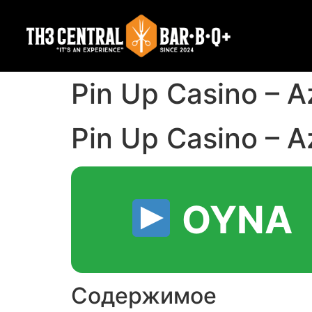
Pin Up Casino – 
Pin Up Casino – 
OYNA
Содержимое