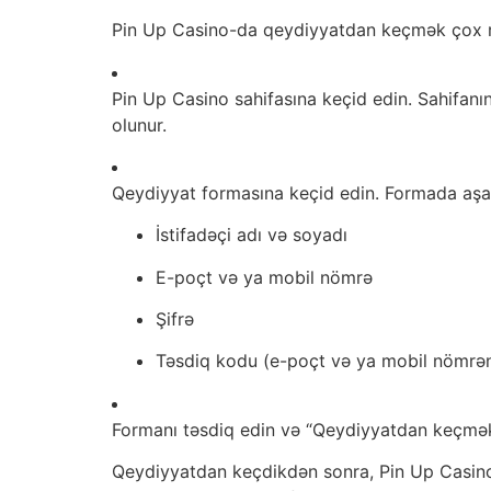
Pin Up Casino-da qeydiyyatdan keçmək çox raha
Pin Up Casino sahifasına keçid edin. Sahifan
olunur.
Qeydiyyat formasına keçid edin. Formada aşağ
İstifadəçi adı və soyadı
E-poçt və ya mobil nömrə
Şifrə
Təsdiq kodu (e-poçt və ya mobil nömrən
Formanı təsdiq edin və “Qeydiyyatdan keçmək
Qeydiyyatdan keçdikdən sonra, Pin Up Casino-