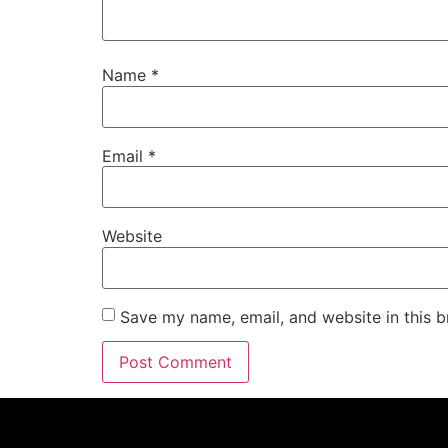
Name
*
Email
*
Website
Save my name, email, and website in this b