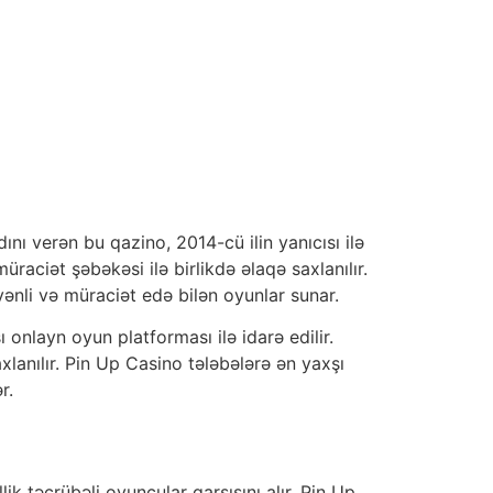
ı verən bu qazino, 2014-cü ilin yanıcısı ilə
aciət şəbəkəsi ilə birlikdə əlaqə saxlanılır.
ənli və müraciət edə bilən oyunlar sunar.
 onlayn oyun platforması ilə idarə edilir.
lanılır. Pin Up Casino tələbələrə ən yaxşı
r.
 təcrübəli oyunçular qarşısını alır. Pin Up