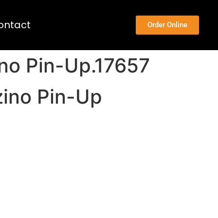
ontact
Order Online
ino Pin-Up.17657
zino Pin-Up