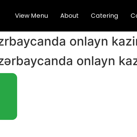
View Menu
About
Catering
C
Azrbaycanda onlayn kaz
Azərbaycanda onlayn ka