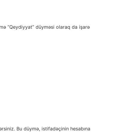
ymə “Qeydiyyat” düyməsi olaraq da işarə
rsiniz. Bu düymə, istifadəçinin hesabına