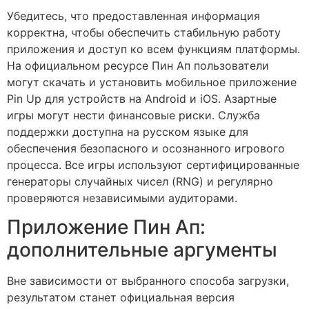
Убедитесь, что предоставленная информация
корректна, чтобы обеспечить стабильную работу
приложения и доступ ко всем функциям платформы.
На официальном ресурсе Пин Ап пользователи
могут скачать и установить мобильное приложение
Pin Up для устройств на Android и iOS. Азартные
игры могут нести финансовые риски. Служба
поддержки доступна на русском языке для
обеспечения безопасного и осознанного игрового
процесса. Все игры используют сертифицированные
генераторы случайных чисел (RNG) и регулярно
проверяются независимыми аудиторами.
Приложение Пин Ап:
дополнительные аргументы
Вне зависимости от выбранного способа загрузки,
результатом станет официальная версия