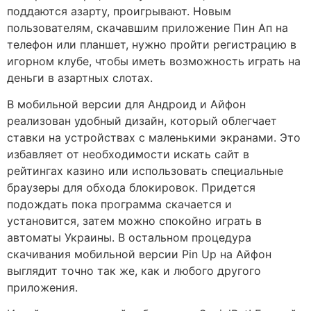
поддаются азарту, проигрывают. Новым
пользователям, скачавшим приложение Пин Ап на
телефон или планшет, нужно пройти регистрацию в
игорном клубе, чтобы иметь возможность играть на
деньги в азартных слотах.
В мобильной версии для Андроид и Айфон
реализован удобный дизайн, который облегчает
ставки на устройствах с маленькими экранами. Это
избавляет от необходимости искать сайт в
рейтингах казино или использовать специальные
браузеры для обхода блокировок. Придется
подождать пока программа скачается и
установится, затем можно спокойно играть в
автоматы Украины. В остальном процедура
скачивания мобильной версии Pin Up на Айфон
выглядит точно так же, как и любого другого
приложения.