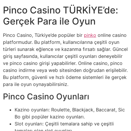
Pinco Casino TÜRKİYE’de:
Gerçek Para ile Oyun
Pinco Casino, Türkiye’de popüler bir
pinko
online casino
platformudur. Bu platform, kullanıcılarına çeşitli oyun
türleri sunarak eğlence ve kazanma fırsatı sağlar. Güncel
giriş sayfasında, kullanıcılar çeşitli oyunları deneyebilir
ve pinco casino girişi yapabilirler. Online casino, pinco
casino indirme veya web sitesinden doğrudan erişilebilir.
Bu platform, güvenli ve hızlı ödeme sistemleri ile gerçek
para ile oyun oynayabilirsiniz.
Pinco Casino Oyunları
Kazino oyunları: Roulette, Blackjack, Baccarat, Sic
Bo gibi popüler kazino oyunları.
Slot oyunları: Çeşitli temalara sahip ve çeşitli
temaları olan slot oyunları.