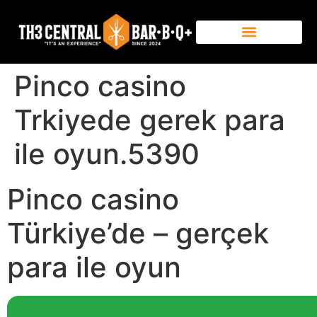
Pinco casino
Trkiyede gerek para
ile oyun.5390
Pinco casino
Türkiye’de – gerçek
para ile oyun