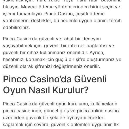
tıklayın. Mevcut ödeme yöntemlerinden birini seçin ve
işlemi tamamlayın. Pinco Casino, çeşitli ödeme
yöntemlerini destekler, bu nedenle uygun olanını tercih
edebilirsiniz.
Pinco Casino’da güvenli ve rahat bir deneyim
yaşayabilmek için, güvenli bir internet bağlantısı ve
güvenli bir cihaz kullanmanız önemlidir. Ayrıca,
hesabınızı korumak için güçlü bir şifre oluşturmanız ve
düzenli olarak şifrenizi değiştirmeniz önerilir.
Pinco Casino’da Güvenli
Oyun Nasıl Kurulur?
Pinco Casino’da güvenli oyun kurulumu, kullanıcıların
pinco casino indir, güncel giriş ve pinco online casino
üzerinden güvenli bir şekilde oynayabilecekleri
sağlamak için several güvenlik önlemleri uygulanır. İlk