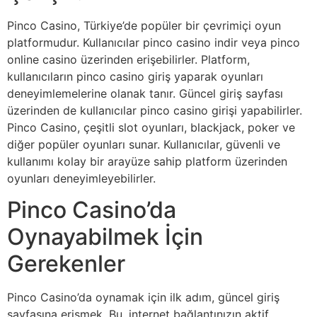
Pinco Casino, Türkiye’de popüler bir çevrimiçi oyun
platformudur. Kullanıcılar pinco casino indir veya pinco
online casino üzerinden erişebilirler. Platform,
kullanıcıların pinco casino giriş yaparak oyunları
deneyimlemelerine olanak tanır. Güncel giriş sayfası
üzerinden de kullanıcılar pinco casino girişi yapabilirler.
Pinco Casino, çeşitli slot oyunları, blackjack, poker ve
diğer popüler oyunları sunar. Kullanıcılar, güvenli ve
kullanımı kolay bir arayüze sahip platform üzerinden
oyunları deneyimleyebilirler.
Pinco Casino’da
Oynayabilmek İçin
Gerekenler
Pinco Casino’da oynamak için ilk adım, güncel giriş
sayfasına erişmek. Bu, internet bağlantınızın aktif