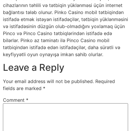
cihazlarının təhlili və tətbiqin yüklənməsi üçün internet
bağlantısı tələb olunur. Pinko Casino mobil tətbiqindən
istifadə etmək istəyən istifadəçilər, tətbiqin yüklənməsini
və istifadəsinin düzgün olub-olmadığını yoxlamaq üçün
Pinco və Pinco Casino tətbiqlərindən istifadə edə
bilərlər. Pinko az təminatı ilə Pinco Casino mobil
tətbiqindən istifadə edən istifadəçilər, daha sürətli və
keyfiyyətli oyun oynayışa imkan sahib olurlar.
Leave a Reply
Your email address will not be published.
Required
fields are marked
*
Comment
*