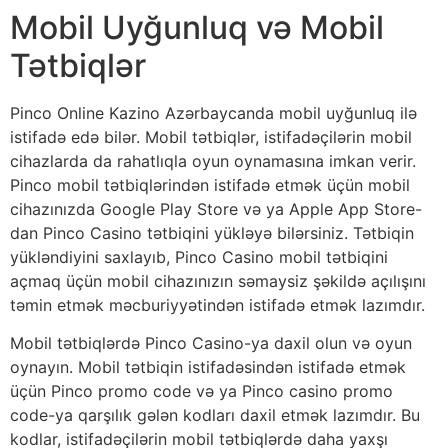
Mobil Uyğunluq və Mobil
Tətbiqlər
Pinco Online Kazino Azərbaycanda mobil uyğunluq ilə
istifadə edə bilər. Mobil tətbiqlər, istifadəçilərin mobil
cihazlarda da rahatlıqla oyun oynamasına imkan verir.
Pinco mobil tətbiqlərindən istifadə etmək üçün mobil
cihazınızda Google Play Store və ya Apple App Store-
dan Pinco Casino tətbiqini yükləyə bilərsiniz. Tətbiqin
yükləndiyini saxlayıb, Pinco Casino mobil tətbiqini
açmaq üçün mobil cihazınızın səmaysiz şəkildə açılışını
təmin etmək məcburiyyətindən istifadə etmək lazımdır.
Mobil tətbiqlərdə Pinco Casino-ya daxil olun və oyun
oynayın. Mobil tətbiqin istifadəsindən istifadə etmək
üçün Pinco promo code və ya Pinco casino promo
code-ya qarşılık gələn kodları daxil etmək lazımdır. Bu
kodlar, istifadəçilərin mobil tətbiqlərdə daha yaxşı