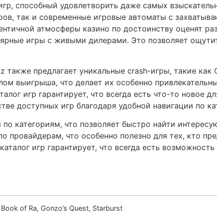
игр, способный удовлетворить даже самых взыскательн
ров, так и современные игровые автоматы с захваты
тичной атмосферы казино по достоинству оценят разде
улярные игры с живыми дилерами. Это позволяет ощутит
z также предлагает уникальные crash-игры, такие как 
ом выигрыша, что делает их особенно привлекательны
лог игр гарантирует, что всегда есть что-то новое дл
тве доступных игр благодаря удобной навигации по к
ы по категориям, что позволяет быстро найти интерес
 провайдерам, что особенно полезно для тех, кто пр
аталог игр гарантирует, что всегда есть возможность
Book of Ra, Gonzo’s Quest, Starburst