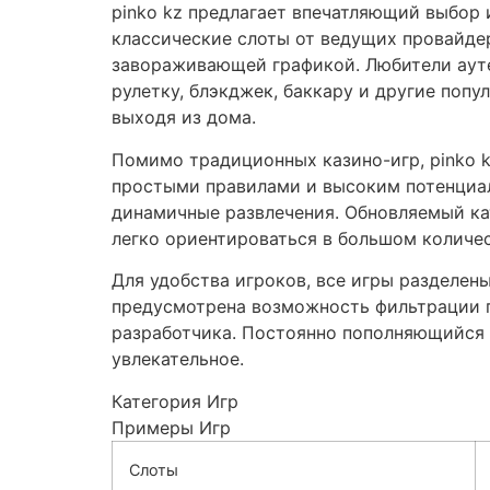
pinko kz предлагает впечатляющий выбор 
классические слоты от ведущих провайде
завораживающей графикой. Любители аутен
рулетку, блэкджек, баккару и другие поп
выходя из дома.
Помимо традиционных казино-игр, pinko k
простыми правилами и высоким потенциал
динамичные развлечения. Обновляемый ката
легко ориентироваться в большом количес
Для удобства игроков, все игры разделен
предусмотрена возможность фильтрации по
разработчика. Постоянно пополняющийся к
увлекательное.
Категория Игр
Примеры Игр
Слоты