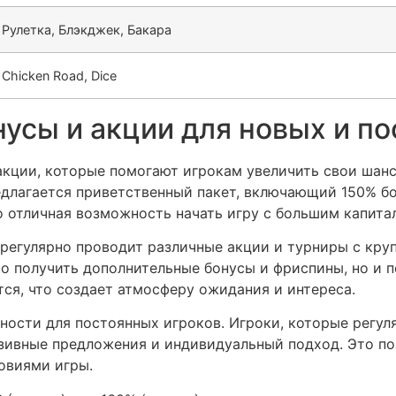
Рулетка, Блэкджек, Бакара
Chicken Road, Dice
усы и акции для новых и по
 акции, которые помогают игрокам увеличить свои ша
едлагается приветственный пакет, включающий 150% бо
то отличная возможность начать игру с большим капита
 регулярно проводит различные акции и турниры с кр
ко получить дополнительные бонусы и фриспины, но и 
ся, что создает атмосферу ожидания и интереса.
ости для постоянных игроков. Игроки, которые регуля
зивные предложения и индивидуальный подход. Это по
овиями игры.