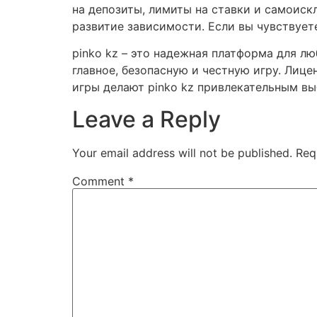
на депозиты, лимиты на ставки и самоис
развитие зависимости. Если вы чувствует
pinko kz – это надежная платформа для л
главное, безопасную и честную игру. Лиц
игры делают pinko kz привлекательным вы
Leave a Reply
Your email address will not be published.
Req
Comment
*