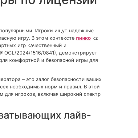
е популярными. Игроки ищут надежные
асную игру. В этом контексте
пинко
kz
артных игр качественный и
№ OGL/2024/1516/0841), демонстрирует
 для комфортной и безопасной игры для
ератора – это залог безопасности ваших
всех необходимых норм и правил. В этой
м для игроков, включая широкий спектр
ахватывающих лайв-