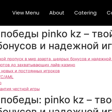
View Menu
About
Catering
C
победы pinko kz – тво
бонусов и надежной и
твой пропуск в мир азарта, щедрых бонусов и надежной
слотов до захватывающих лайв-казино
 новых и постоянных игроков
YC/AML
р
рантия честной игры
победы: pinko kz – тв
бонусов и надежной и