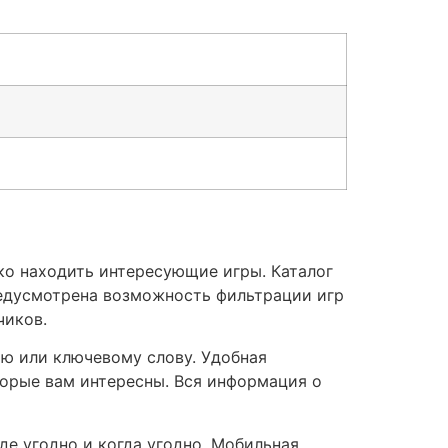
гко находить интересующие игры. Каталог
 предусмотрена возможность фильтрации игр
чиков.
ию или ключевому слову. Удобная
торые вам интересны. Вся информация о
де угодно и когда угодно. Мобильная