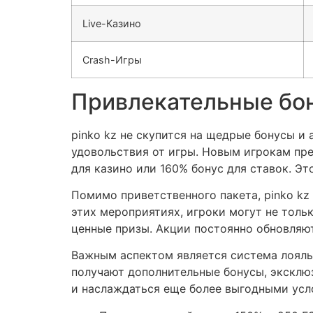
Live-Казино
Crash-Игры
Привлекательные бон
pinko kz не скупится на щедрые бонусы и
удовольствия от игры. Новым игрокам пр
для казино или 160% бонус для ставок. Э
Помимо приветственного пакета, pinko kz
этих мероприятиях, игроки могут не толь
ценные призы. Акции постоянно обновляют
Важным аспектом является система лояльн
получают дополнительные бонусы, эксклю
и наслаждаться еще более выгодными усл