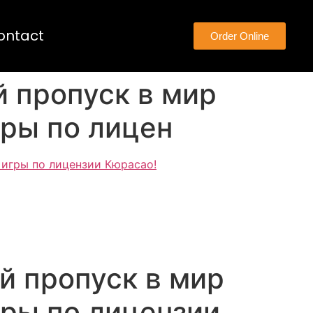
ontact
Order Online
й пропуск в мир
гры по лицен
 игры по лицензии Кюрасао!
ой пропуск в мир
гры по лицензии