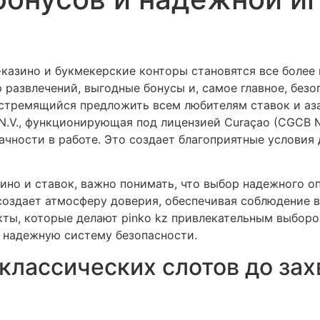
-казино и букмекерские конторы становятся все боле
азвлечений, выгодные бонусы и, самое главное, безоп
 стремящийся предложить всем любителям ставок и аз
 N.V., функционирующая под лицензией Curaçao (CGCB 
чности в работе. Это создает благоприятные условия
ино и ставок, важно понимать, что выбор надежного оп
 создает атмосферу доверия, обеспечивая соблюдение 
кты, которые делают pinko kz привлекательным выборо
и надежную систему безопасности.
т классических слотов до з