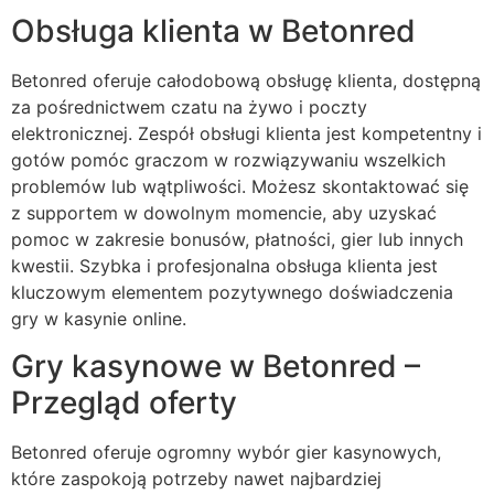
Obsługa klienta w Betonred
Betonred oferuje całodobową obsługę klienta, dostępną
za pośrednictwem czatu na żywo i poczty
elektronicznej. Zespół obsługi klienta jest kompetentny i
gotów pomóc graczom w rozwiązywaniu wszelkich
problemów lub wątpliwości. Możesz skontaktować się
z supportem w dowolnym momencie, aby uzyskać
pomoc w zakresie bonusów, płatności, gier lub innych
kwestii. Szybka i profesjonalna obsługa klienta jest
kluczowym elementem pozytywnego doświadczenia
gry w kasynie online.
Gry kasynowe w Betonred –
Przegląd oferty
Betonred oferuje ogromny wybór gier kasynowych,
które zaspokoją potrzeby nawet najbardziej