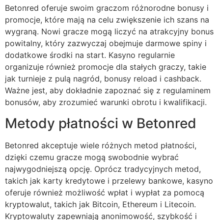
Betonred oferuje swoim graczom różnorodne bonusy i
promocje, które mają na celu zwiększenie ich szans na
wygraną. Nowi gracze mogą liczyć na atrakcyjny bonus
powitalny, który zazwyczaj obejmuje darmowe spiny i
dodatkowe środki na start. Kasyno regularnie
organizuje również promocje dla stałych graczy, takie
jak turnieje z pulą nagród, bonusy reload i cashback.
Ważne jest, aby dokładnie zapoznać się z regulaminem
bonusów, aby zrozumieć warunki obrotu i kwalifikacji.
Metody płatności w Betonred
Betonred akceptuje wiele różnych metod płatności,
dzięki czemu gracze mogą swobodnie wybrać
najwygodniejszą opcję. Oprócz tradycyjnych metod,
takich jak karty kredytowe i przelewy bankowe, kasyno
oferuje również możliwość wpłat i wypłat za pomocą
kryptowalut, takich jak Bitcoin, Ethereum i Litecoin.
Kryptowaluty zapewniają anonimowość, szybkość i