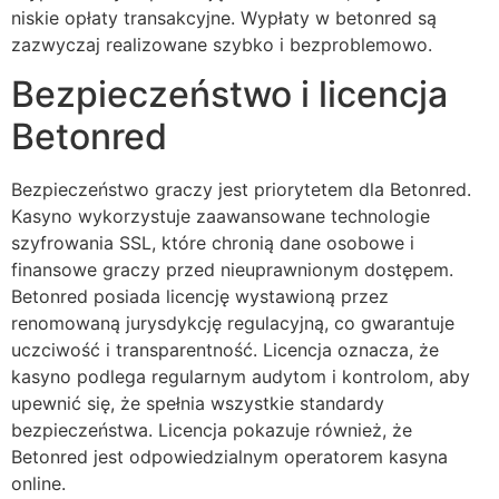
niskie opłaty transakcyjne. Wypłaty w betonred są
zazwyczaj realizowane szybko i bezproblemowo.
Bezpieczeństwo i licencja
Betonred
Bezpieczeństwo graczy jest priorytetem dla Betonred.
Kasyno wykorzystuje zaawansowane technologie
szyfrowania SSL, które chronią dane osobowe i
finansowe graczy przed nieuprawnionym dostępem.
Betonred posiada licencję wystawioną przez
renomowaną jurysdykcję regulacyjną, co gwarantuje
uczciwość i transparentność. Licencja oznacza, że
kasyno podlega regularnym audytom i kontrolom, aby
upewnić się, że spełnia wszystkie standardy
bezpieczeństwa. Licencja pokazuje również, że
Betonred jest odpowiedzialnym operatorem kasyna
online.