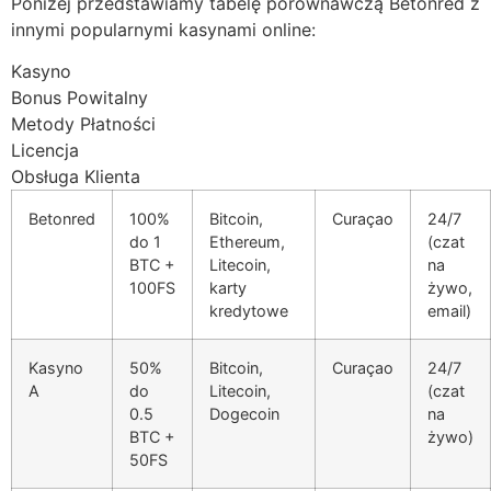
Poniżej przedstawiamy tabelę porównawczą Betonred z
innymi popularnymi kasynami online:
Kasyno
Bonus Powitalny
Metody Płatności
Licencja
Obsługa Klienta
Betonred
100%
Bitcoin,
Curaçao
24/7
do 1
Ethereum,
(czat
BTC +
Litecoin,
na
100FS
karty
żywo,
kredytowe
email)
Kasyno
50%
Bitcoin,
Curaçao
24/7
A
do
Litecoin,
(czat
0.5
Dogecoin
na
BTC +
żywo)
50FS