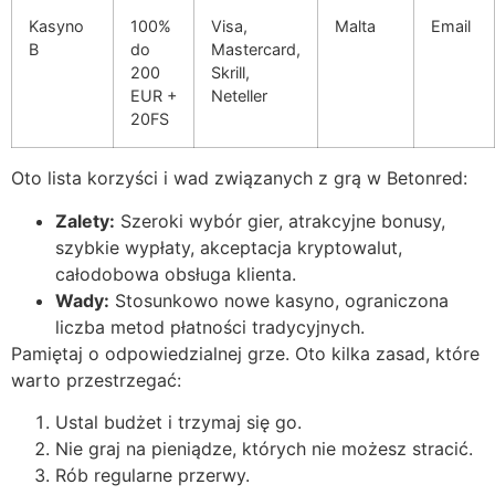
Kasyno
100%
Visa,
Malta
Email
B
do
Mastercard,
200
Skrill,
EUR +
Neteller
20FS
Oto lista korzyści i wad związanych z grą w Betonred:
Zalety:
Szeroki wybór gier, atrakcyjne bonusy,
szybkie wypłaty, akceptacja kryptowalut,
całodobowa obsługa klienta.
Wady:
Stosunkowo nowe kasyno, ograniczona
liczba metod płatności tradycyjnych.
Pamiętaj o odpowiedzialnej grze. Oto kilka zasad, które
warto przestrzegać:
Ustal budżet i trzymaj się go.
Nie graj na pieniądze, których nie możesz stracić.
Rób regularne przerwy.