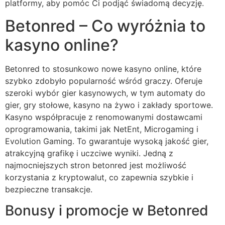
platformy, aby pomóc Ci podjąć świadomą decyzję.
Betonred – Co wyróżnia to
kasyno online?
Betonred to stosunkowo nowe kasyno online, które
szybko zdobyło popularność wśród graczy. Oferuje
szeroki wybór gier kasynowych, w tym automaty do
gier, gry stołowe, kasyno na żywo i zakłady sportowe.
Kasyno współpracuje z renomowanymi dostawcami
oprogramowania, takimi jak NetEnt, Microgaming i
Evolution Gaming. To gwarantuje wysoką jakość gier,
atrakcyjną grafikę i uczciwe wyniki. Jedną z
najmocniejszych stron betonred jest możliwość
korzystania z kryptowalut, co zapewnia szybkie i
bezpieczne transakcje.
Bonusy i promocje w Betonred