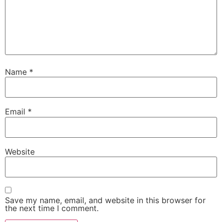
Name
*
Email
*
Website
Save my name, email, and website in this browser for
the next time I comment.