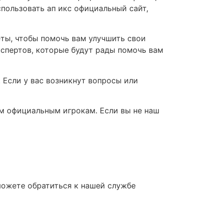
пользовать ап икс официальный сайт,
еты, чтобы помочь вам улучшить свои
спертов, которые будут рады помочь вам
 Если у вас возникнут вопросы или
м официальным игрокам. Если вы не наш
можете обратиться к нашей службе