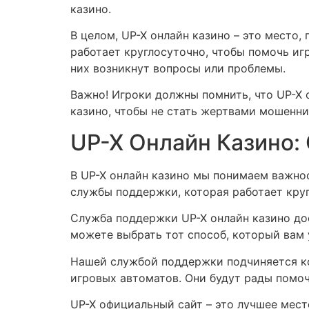
казино.
В целом, UP-X онлайн казино – это место
работает круглосуточно, чтобы помочь иг
них возникнут вопросы или проблемы.
Важно! Игроки должны помнить, что UP-X 
казино, чтобы не стать жертвами мошенни
UP-X Онлайн Казино
В UP-X онлайн казино мы понимаем важнос
службы поддержки, которая работает круг
Служба поддержки UP-X онлайн казино дост
можете выбрать тот способ, который вам 
Нашей службой поддержки подчиняется ко
игровых автоматов. Они будут рады помоч
UP-X официальный сайт – это лучшее место