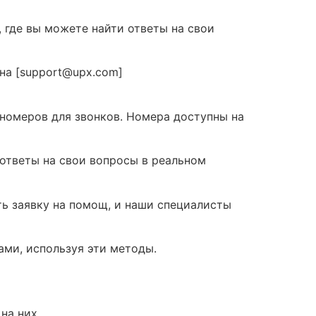
 где вы можете найти ответы на свои
на [support@upx.com]
номеров для звонков. Номера доступны на
 ответы на свои вопросы в реальном
ь заявку на помощ, и наши специалисты
ами, используя эти методы.
на них.