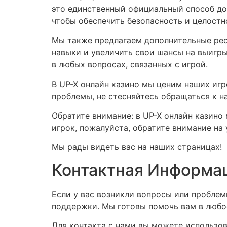
это единственный официальный способ дос
чтобы обеспечить безопасность и целостн
Мы также предлагаем дополнительные ресу
навыки и увеличить свои шансы на выигр
в любых вопросах, связанных с игрой.
В UP-X онлайн казино мы ценим наших игр
проблемы, не стесняйтесь обращаться к н
Обратите внимание: в UP-X онлайн казин
игрок, пожалуйста, обратите внимание на
Мы рады видеть вас на наших страницах!
Контактная Информа
Если у вас возникли вопросы или проблем
поддержки. Мы готовы помочь вам в любо
Для контакта с нами вы можете использо