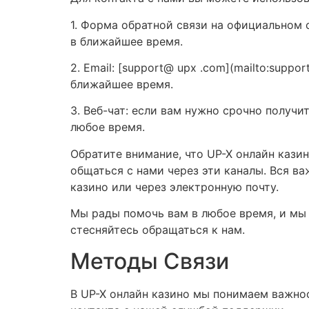
1. Форма обратной связи на официальном 
в ближайшее время.
2. Email: [support@ upx .com](mailto:sup
ближайшее время.
3. Веб-чат: если вам нужно срочно получи
любое время.
Обратите внимание, что UP-X онлайн кази
общаться с нами через эти каналы. Вся в
казино или через электронную почту.
Мы рады помочь вам в любое время, и мы 
стесняйтесь обращаться к нам.
Методы Связи
В UP-X онлайн казино мы понимаем важно