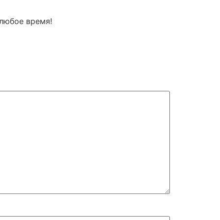
 любое время!