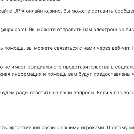
сайте UP-X онлайн казино. Вы можете оставить сообще
port@upx.com). Вы можете отправить нам электронное пи
ть помощь, вы можете связаться с нами через веб-чат.
но не имеет официального представительства в социал
ажная информация и помощь вам будут предоставлены 
будем рады ответить на ваши вопросы. Если у вас воз
сть эффективной связи с нашими игроками. Поэтому м