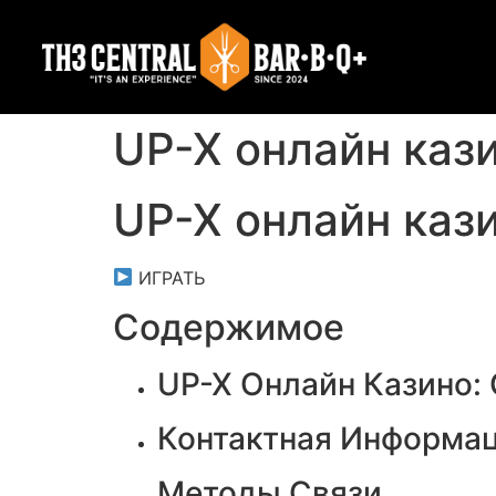
UP-X онлайн каз
UP-X онлайн каз
ИГРАТЬ
Содержимое
UP-X Онлайн Казино:
Контактная Информа
Методы Связи