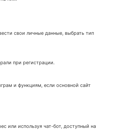
вести свои личные данные, выбрать тип
брали при регистрации.
играм и функциям, если основной сайт
ес или используя чат-бот, доступный на