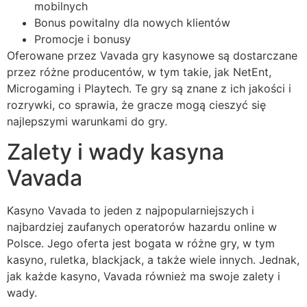
mobilnych
Bonus powitalny dla nowych klientów
Promocje i bonusy
Oferowane przez Vavada gry kasynowe są dostarczane
przez różne producentów, w tym takie, jak NetEnt,
Microgaming i Playtech. Te gry są znane z ich jakości i
rozrywki, co sprawia, że gracze mogą cieszyć się
najlepszymi warunkami do gry.
Zalety i wady kasyna
Vavada
Kasyno Vavada to jeden z najpopularniejszych i
najbardziej zaufanych operatorów hazardu online w
Polsce. Jego oferta jest bogata w różne gry, w tym
kasyno, ruletka, blackjack, a także wiele innych. Jednak,
jak każde kasyno, Vavada również ma swoje zalety i
wady.