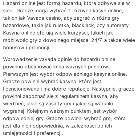
Hazard online jest formą hazardu, która odbywa się w
sieci. Gracze mogą wybrać z różnych kasyn online,
takich jak Vavada casino, aby zagrać w różne gry
hazardowe, takie jak ruletka, blackjack, czy automaty.
Kasyna online oferują wiele korzyści, takich jak
możliwość gry z dowolnego miejsca, 24/7, a także wiele
bonusów i promocji.
Wprowadzenie vavada opinie do hazardu online
powinno obejmować kilka ważnych punktów.
Pierwszym jest wybór odpowiedniego kasyna online.
Gracze powinni wybrać kasyno, które jest
licencjonowane i ma dobre reputację. Następnie, gracze
powinni zapoznać się z regulaminem kasyna, aby
wiedzieć, jakie są zasady gry i jakie są warunki
wygranej. Kolejnym ważnym punktem jest wybór
odpowiedniej gry. Gracze powinni wybrać grę, która
jest dla nich odpowiednia, w zależności od ich
umiejętności i preferencji.