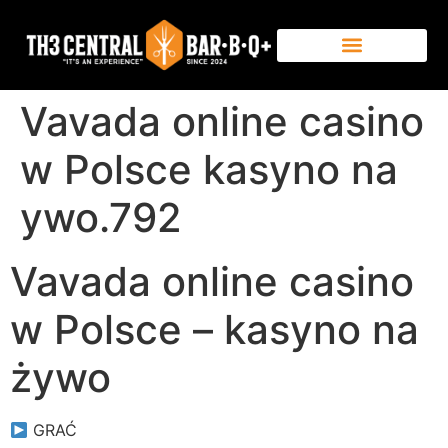
Vavada online casino
w Polsce kasyno na
ywo.792
Vavada online casino
w Polsce – kasyno na
żywo
GRAĆ