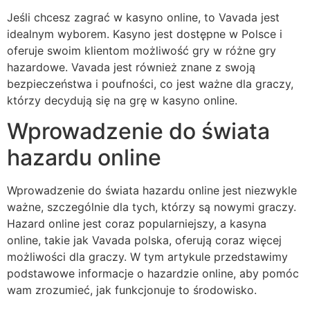
Jeśli chcesz zagrać w kasyno online, to Vavada jest
idealnym wyborem. Kasyno jest dostępne w Polsce i
oferuje swoim klientom możliwość gry w różne gry
hazardowe. Vavada jest również znane z swoją
bezpieczeństwa i poufności, co jest ważne dla graczy,
którzy decydują się na grę w kasyno online.
Wprowadzenie do świata
hazardu online
Wprowadzenie do świata hazardu online jest niezwykle
ważne, szczególnie dla tych, którzy są nowymi graczy.
Hazard online jest coraz popularniejszy, a kasyna
online, takie jak Vavada polska, oferują coraz więcej
możliwości dla graczy. W tym artykule przedstawimy
podstawowe informacje o hazardzie online, aby pomóc
wam zrozumieć, jak funkcjonuje to środowisko.