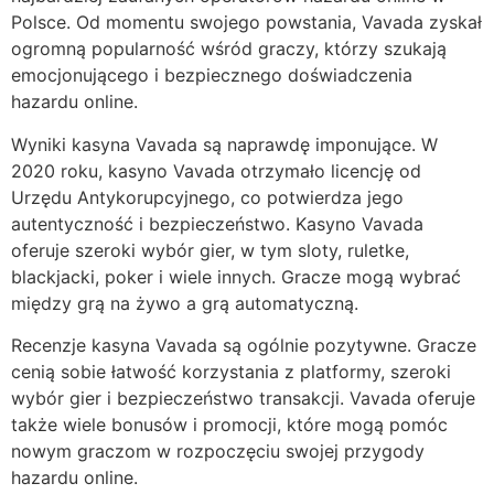
Polsce. Od momentu swojego powstania, Vavada zyskał
ogromną popularność wśród graczy, którzy szukają
emocjonującego i bezpiecznego doświadczenia
hazardu online.
Wyniki kasyna Vavada są naprawdę imponujące. W
2020 roku, kasyno Vavada otrzymało licencję od
Urzędu Antykorupcyjnego, co potwierdza jego
autentyczność i bezpieczeństwo. Kasyno Vavada
oferuje szeroki wybór gier, w tym sloty, ruletke,
blackjacki, poker i wiele innych. Gracze mogą wybrać
między grą na żywo a grą automatyczną.
Recenzje kasyna Vavada są ogólnie pozytywne. Gracze
cenią sobie łatwość korzystania z platformy, szeroki
wybór gier i bezpieczeństwo transakcji. Vavada oferuje
także wiele bonusów i promocji, które mogą pomóc
nowym graczom w rozpoczęciu swojej przygody
hazardu online.