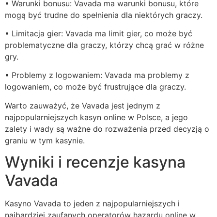
• Warunki bonusu: Vavada ma warunki bonusu, które
mogą być trudne do spełnienia dla niektórych graczy.
• Limitacja gier: Vavada ma limit gier, co może być
problematyczne dla graczy, którzy chcą grać w różne
gry.
• Problemy z logowaniem: Vavada ma problemy z
logowaniem, co może być frustrujące dla graczy.
Warto zauważyć, że Vavada jest jednym z
najpopularniejszych kasyn online w Polsce, a jego
zalety i wady są ważne do rozważenia przed decyzją o
graniu w tym kasynie.
Wyniki i recenzje kasyna
Vavada
Kasyno Vavada to jeden z najpopularniejszych i
najbardziej zaufanych operatorów hazardu online w